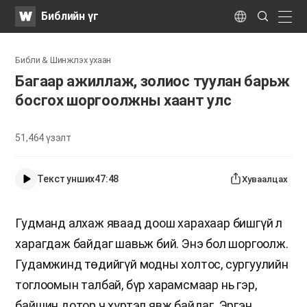
WATV
Search
Библийн үг
Submit
naviga
Language
Библи & Шинжлэх ухаан
Багаар ажиллаж, золиос туулан барьж
босгох шоргоолжны хаант улс
51,464
үзэлт
Текст унших
47:48
Хуваалцах
Гудманд алхаж яваад доош харахаар бишгүй л
харагдаж байдаг шавьж бий. Энэ бол шоргоолж.
Гудамжинд төдийгүй модны холтос, сургуулийн
тоглоомын талбай, бүр харамсмаар нь гэр,
байшин дотор ч хүртэл явж байдаг. Эргэн