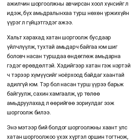
ажилчин шоргоолжны авчирсан хоол хүнсийг л
идэж, бүх амьдралынхаа турш нөхөн үржихүйн
үүрэг л гүйцэтгэдэг ажээ.
Хальт харахад хатан шоргоолж бусдаар
үйлчлүүлж, тухтай амьдарч байгаа юм шиг
боловч насан туршдаа өндөглөж амьдарна
гэдэг өрөвдөлтэй. Хэдийгээр хатан гэж нэртэй
ч тэрээр хүмүүсийг ноёрхоод байдаг хаантай
адилгүй юм. Тэр бол насан турш үүрээ барьж
байгуулж, сахин хамгаалж, үр төлөө
амьдруулахад л өөрийгөө зориулдаг ээж
шоргоолж билээ.
Энэ мэтээр бий болдог шоргоолжны хаант улс
хатан шоргоолжоо үхэх хүртэл оршин тогтнож,