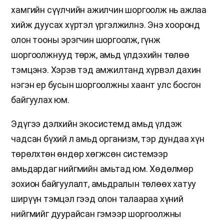
хамгийн сүүлчийн ажилчин шоргоолж нь ажлаа
хийж дуусах хүртэл үргэлжилнэ. Энэ хооронд
олон тооны эрэгчин шоргоолж, гүнж
шоргоолжнууд төрж, амьд үлдэхийн төлөө
тэмцэнэ. Хэрэв тэд амжилтанд хүрвэл дахин
нэгэн ер бусын шоргоолжны хаант улс босгон
байгуулах юм.
Эдүгээ дэлхийн экосистемд амьд үлдэж
чадсан бүхий л амьд организм, тэр дундаа хүн
төрөлхтөн өндөр хөгжсөн системээр
амьдардаг нийгмийн амьтад юм. Хөдөлмөр
зохион байгуулалт, амьдралын төлөөх хатуу
ширүүн тэмцэл гээд олон талаараа хүний
нийгмийг дуурайсан гэмээр шоргоолжны