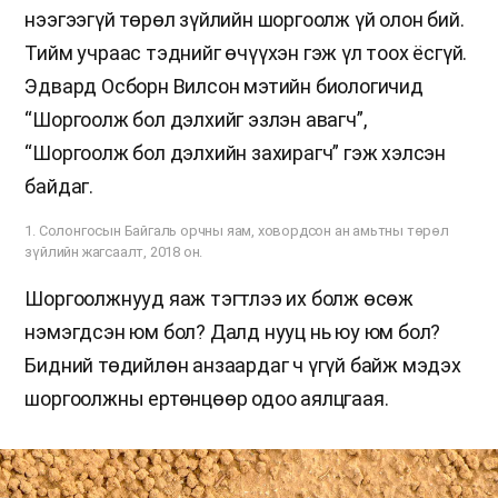
нээгээгүй төрөл зүйлийн шоргоолж үй олон бий.
Тийм учраас тэднийг өчүүхэн гэж үл тоох ёсгүй.
Эдвард Осборн Вилсон мэтийн биологичид
“Шоргоолж бол дэлхийг эзлэн авагч”,
“Шоргоолж бол дэлхийн захирагч” гэж хэлсэн
байдаг.
1. Солонгосын Байгаль орчны яам, ховордсон ан амьтны төрөл
зүйлийн жагсаалт, 2018 он.
Шоргоолжнууд яаж тэгтлээ их болж өсөж
нэмэгдсэн юм бол? Далд нууц нь юу юм бол?
Бидний төдийлөн анзаардаг ч үгүй байж мэдэх
шоргоолжны ертөнцөөр одоо аялцгаая.