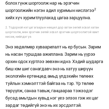
болох гүнж шоргоолж нар нь эрэгчин
2
шоргоолжийн нэгэн адил хуримын нислэгээ
хийх хүч хуримтлуулахад цагаа зарцуулна.
2. Тодорхой нэг цаг агаарын нөхцөл дор хатан зөгий эсвэл хатан
шоргоолж, мөн эрэгчин зөгий эсвэл эрэгчин шоргоолжтой хамт
нисэж, нийлдэг үе.
Энэ хөдөлмөр хуваарилалт нь ер бусын. Зарим
нь насан туршдаа ажиллана. Зарим нь үүрээ
орхин одох хүртлээ зөвхөн иднэ. Хэдий шударга
биш юм шиг санагдавч энэ нь хатуу ширүүн
экологийн ертөнцөд амьд үлдэхийн төлөөх
туйлын хэмнэлттэй байгаа нь тэр. Үр төлөө
төрүүлж, санаа тавьж, ганцаараа тэжээдэг
бусад амьтдын хувьд нэг үеэ элээх гэж их цаг
зардаг төдийгүй энэ нь их эрсдэлтэй.