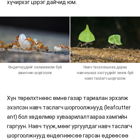
хүчирхэг цэрэг дайчид юм.
Өндөгнүүдийг халамжилж буй
Навч тасалсныхаа дараа
ажилчин шоргоолж
навчныхаа хэсгүүдийг зөөж буй
навч таслагч шоргоолж
Хүн төрөлхтнөөс өмнө газар тариалан эрхэлж
эхэлсэн навч таслагч шоргоолжнууд (leafcutter
ant) бол хөдөлмөр хуваарилалтаараа хамгийн
гаргуун. Навч түүж, мөөг ургуулдаг навч таслагч
шоргоолжнууд өндөгнөөсөө гарсан өдрөөсөө