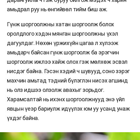
амьдрал руу нь өнгийвөл тийм биш аж.
Гүнж шоргоолжны хатан шоргоолж болох
оролдлого хэдэн мянган шоргоолжны үхэл
дагуулдаг. Нөхөн үржихүйн цагаа л хүлээж
амьдарч байсан гүнж шоргоолж ба эрэгчин
шоргоолж ижлээ хайж олох гэж мөлхөж эсвэл
нисдэг байна. Гэсэн хэдий ч шувууд, соно зэрэг
махчин амьтад тэдний бүлэглэн нисэх агшинд
нь олз идшээ олзолж авахыг зорьдог.
Харамсалтай нь ихэнх шоргоолжнууд энэ үйл
явцын үеэр бариулж идүүлэх юм уу усанд унаж
үхдэг байна.