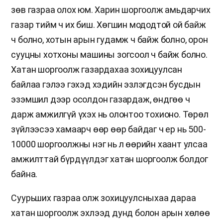
зөв газраа олох юм. Харин шоргоолж амьдарчих
газар тийм ч их биш. Хөгшин мододтой ой байж
ч болно, хотын арын гудамж ч байж болно, орон
сууцны хотхоны машины зогсоол ч байж болно.
Хатан шоргоолж газардахаа зохицуулсан
байлаа гэлээ гэхэд хэдийн эзлэгдсэн бусдын
эзэмшил дээр осолдон газардаж, өндгөө ч
дарж амжилгүй үхэх нь олонтоо тохионо. Төрөл
зүйлээсээ хамаарч өөр өөр байдаг ч ер нь 500-
10000 шоргоолжны нэг нь л өөрийн хаант улсаа
амжилттай бүрдүүлдэг хатан шоргоолж болдог
байна.
Суурьших газраа олж зохицуулсныхаа дараа
хатан шоргоолж эхлээд дунд болон арын хөлөө