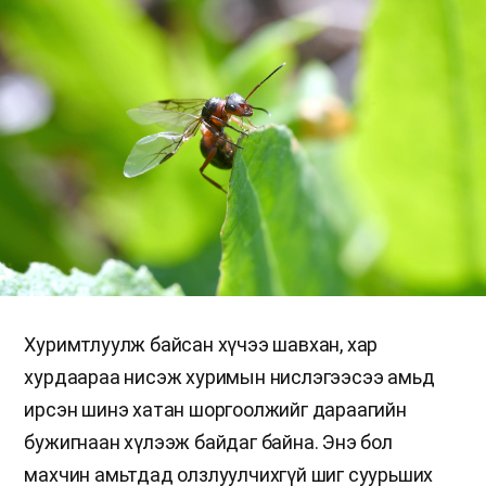
Хуримтлуулж байсан хүчээ шавхан, хар
хурдаараа нисэж хуримын нислэгээсээ амьд
ирсэн шинэ хатан шоргоолжийг дараагийн
бужигнаан хүлээж байдаг байна. Энэ бол
махчин амьтдад олзлуулчихгүй шиг суурьших