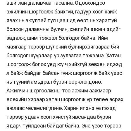
ашиглан далавчаа тасална. Одоохондоо
ажилчин шоргоолж байхгүй, гадуур хоол хайж
явах нь аюултай тул цаашид өөрт нь хэрэггүй
болсон далавчны булчин, хэвлийн өөхөн эдийг
задалж, шим тэжээл болгодог байна. Ийм
маягаар тэрээр шүлсний булчирхайгаараа бий
болгодог шүүрлээр үр зулзагаа тэжээнэ. Хатан
шоргоолж болох үед юу ч хийхгүй зөвхөн идээд
л байж байдаг байсан гүнж шоргоолж байх үеэс
нь түүний амьдрал бүрэн өөрчлөгдөнө.
Ажилчин шоргоолжны тоо аажим аажмаар
өсөхийн хэрээр хатан шоргоолж үр төлөө асрах
ажлаас чөлөөлөгдөнө. Харин яг энэ үе гэхэд
тэрээр удаан хоол хүнсгүй явсандаа бүрэн
ядарч туйлдсан байдаг байна. Энэ үеэс тэрээр