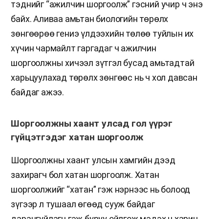
тэднийг “ажилчин шоргоолж” гэсний учир ч энэ
байх. Аливаа амьтан биологийн төрөлх
зөнгөөрөө гениэ үлдээхийн төлөө туйлын их
хүчин чармайлт гаргадаг ч ажилчин
шоргоолжны хичээл зүтгэл бусад амьтадтай
харьцуулахад төрөлх зөнгөөс нь ч хол давсан
байдаг ажээ.
Шоргоолжны хаант улсад гол үүрэг
гүйцэтгэдэг хатан шоргоолж
Шоргоолжны хаант улсын хамгийн дээд
захирагч бол хатан шоргоолж. Хатан
шоргоолжийг “хатан” гэж нэрнээс нь болоод
зүгээр л тушаал өгөөд сууж байдаг
дарангуйлагч гэж буруу ойлгож мэдэх ч харин