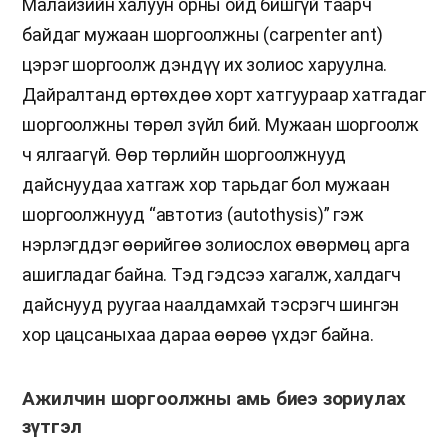
Малайзийн халуун орны ойд бишгүй таарч
байдаг мужаан шоргоолжны (carpenter ant)
цэрэг шоргоолж дэндүү их золиос харуулна.
Дайралтанд өртөхдөө хорт хатгуураар хатгадаг
шоргоолжны төрөл зүйл бий. Мужаан шоргоолж
ч ялгаагүй. Өөр төрлийн шоргоолжнууд
дайснуудаа хатгаж хор тарьдаг бол мужаан
шоргоолжнууд “автотиз (autothysis)” гэж
нэрлэгддэг өөрийгөө золиослох өвөрмөц арга
ашигладаг байна. Тэд гэдсээ хагалж, халдагч
дайснууд руугаа наалдамхай тэсрэгч шингэн
хор цацсаныхаа дараа өөрөө үхдэг байна.
Ажилчин шоргоолжны амь биеэ зориулах
зүтгэл