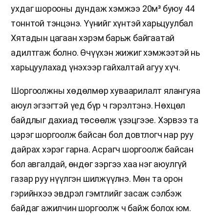
ухдаг шорооны дундаж хэмжээ 20м³ буюу 44
тоннтой тэнцэнэ. Үүнийг хүнтэй харьцуулбал
Хятадын цагаан хэрэм барьж байгаатай
адилтгаж болно. Өчүүхэн жижиг хэмжээтэй нь
харьцуулахад үнэхээр гайхалтай агуу хүч.
Шоргоолжны хөдөлмөр хуваарилалт ялангуяа
аюул эгзэгтэй үед бүр ч гэрэлтэнэ. Нөхцөл
байдлыг дахиад төсөөлж үзэцгээе. Хэрвээ та
цэрэг шоргоолж байсан бол довтлогч нар руу
дайрах хэрэг гарна. Асрагч шоргоолж байсан
бол авгалдай, өндөг зэргээ хаа нэг аюулгүй
газар руу нүүлгэн шилжүүлнэ. Мөн та орон
гэрийнхээ эвдрэл гэмтлийг засаж сэлбэж
байдаг ажилчин шоргоолж ч байж болох юм.