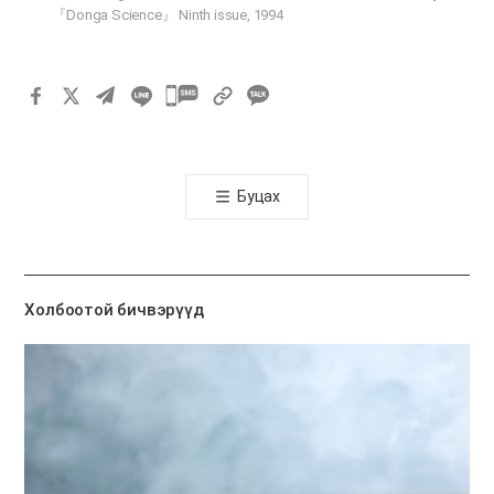
『Donga Science』 Ninth issue, 1994
카
카
오
톡
Буцах
공
유
하
기
Холбоотой бичвэрүүд