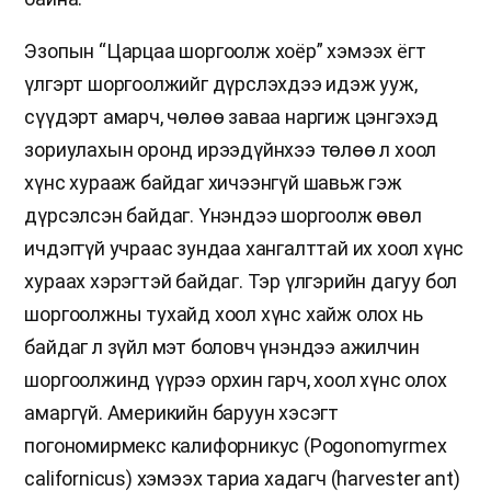
Эзопын “Царцаа шоргоолж хоёр” хэмээх ёгт
үлгэрт шоргоолжийг дүрслэхдээ идэж ууж,
сүүдэрт амарч, чөлөө заваа наргиж цэнгэхэд
зориулахын оронд ирээдүйнхээ төлөө л хоол
хүнс хурааж байдаг хичээнгүй шавьж гэж
дүрсэлсэн байдаг. Үнэндээ шоргоолж өвөл
ичдэггүй учраас зундаа хангалттай их хоол хүнс
хураах хэрэгтэй байдаг. Тэр үлгэрийн дагуу бол
шоргоолжны тухайд хоол хүнс хайж олох нь
байдаг л зүйл мэт боловч үнэндээ ажилчин
шоргоолжинд үүрээ орхин гарч, хоол хүнс олох
амаргүй. Америкийн баруун хэсэгт
погономирмекс калифорникус (Pogonomyrmex
californicus) хэмээх тариа хадагч (harvester ant)