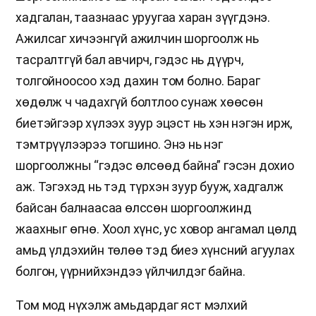
хадгалан, таазнаас уруугаа харан зүүгдэнэ.
Ажилсаг хичээнгүй ажилчин шоргоолж нь
тасралтгүй бал авчирч, гэдэс нь дүүрч,
толгойноосоо хэд дахин том болно. Бараг
хөдөлж ч чадахгүй болтлоо сунаж хөөсөн
биетэйгээр хүлээх зуур эцэст нь хэн нэгэн ирж,
тэмтрүүлээрээ тогшино. Энэ нь нэг
шоргоолжны “гэдэс өлсөөд байна” гэсэн дохио
аж. Тэгэхэд нь тэд түрхэн зуур бууж, хадгалж
байсан балнаасаа өлссөн шоргоолжинд
жаахныг өгнө. Хоол хүнс, ус ховор ангамал цөлд
амьд үлдэхийн төлөө тэд биеэ хүнсний агуулах
болгон, үүрнийхэндээ үйлчилдэг байна.
Том мод нүхэлж амьдардаг яст мэлхий