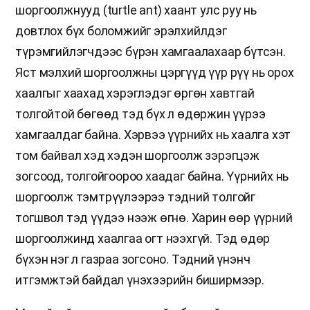
шоргоолжнууд (turtle ant) хаант улс руу нь
довтлох бүх боломжийг эрэлхийлдэг
түрэмгийлэгчдээс бүрэн хамгаалахаар бүтсэн.
Яст мэлхий шоргоолжны цэргүүд үүр рүү нь орох
хаалгыг хаахад хэрэглэдэг өргөн хавтгай
толгойтой бөгөөд тэд бүх л өдөржин үүрээ
хамгаалдаг байна. Хэрвээ үүрнийх нь хаалга хэт
том байвал хэд хэдэн шоргоолж зэрэгцэж
зогсоод, толгойгоороо хаадаг байна. Үүрнийх нь
шоргоолж тэмтрүүлээрээ тэдний толгойг
тогшвол тэд үүдээ нээж өгнө. Харин өөр үүрний
шоргоолжинд хаалгаа огт нээхгүй. Тэд өдөр
бүхэн нэг л газраа зогсоно. Тэдний үнэнч
итгэмжтэй байдал үнэхээрийн биширмээр.