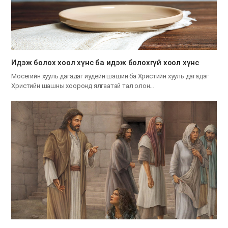
Идэж болох хоол хүнс ба идэж болохгүй хоол хүнс
Мосегийн хууль дагадаг иудейн шашин ба Христийн хууль дагадаг
Христийн шашны хооронд ялгаатай тал олон…