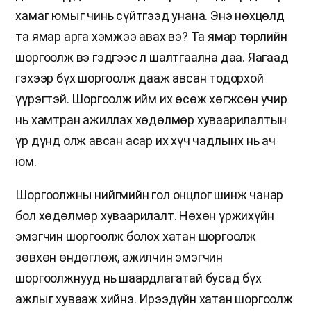
хамаг юмыг чинь сүйтгээд унана. Энэ нөхцөлд
та ямар арга хэмжээ авах вэ? Та ямар төрлийн
шоргоолж вэ гэдгээс л шалтгаална даа. Яагаад
гэхээр бүх шоргоолж дааж авсан тодорхой
үүрэгтэй. Шоргоолж ийм их өсөж хөгжсөн учир
нь хамтран ажиллах хөдөлмөр хуваарилалтын
үр дүнд олж авсан асар их хүч чадлынх нь ач
юм.
Шоргоолжны нийгмийн гол онцлог шинж чанар
бол хөдөлмөр хуваарилалт. Нөхөн үржихүйн
эмэгчин шоргоолж болох хатан шоргоолж
зөвхөн өндөглөж, ажилчин эмэгчин
шоргоолжнууд нь шаардлагатай бусад бүх
ажлыг хувааж хийнэ. Ирээдүйн хатан шоргоолж