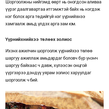
Шоргоолжны нийгэмд өөрт нь оногдсон аливаа
үүрэг даалгавартаа итгэмжтэй байх нь нэгдэж
нэг болох арга төдийгүй нэг үүрнийхнээ
хамгаалж амьд үлдэх арга зам юм.
Үүрнийхнийхээ төлөөх золиос
Ихэнх ажилчин шоргоолж үүрнийхээ төлөө
шаргуу ажиллаж амьдардаг боловч бүр үнэнч
шаргуу байхаас ч давж, хүлээсэн онцгой
үүргээрээ дэндүү уярам золиос харуулдаг
шоргоолж ч бий.