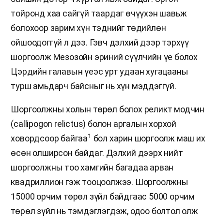
тойронд хаа сайгүй таардаг өчүүхэн шавьж
болохоор зарим хүн тэднийг төдийлөн
ойшоодоггүй л дээ. Гэвч дэлхий дээр тэрхүү
шоргоолж Мезозойн эриний сүүлчийн үе болох
Цэрдийн галавын үеэс урт удаан хугацааны
турш амьдарч байсныг нь хүн мэддэггүй.
Шоргоолжны холын төрөл болох реликт модчин
(callipogon relictus) болон аргалын хорхой
1
ховордсоор байгаа
бол харин шоргоолж маш их
өсөн олширсон байдаг. Дэлхий дээрх нийт
шоргоолжны тоо хамгийн багадаа арван
квадриллион гэж тооцоолжээ. Шоргоолжны
15000 орчим төрөл зүйл байдгаас 5000 орчим
төрөл зүйл нь тэмдэглэгдэж, одоо болтол олж