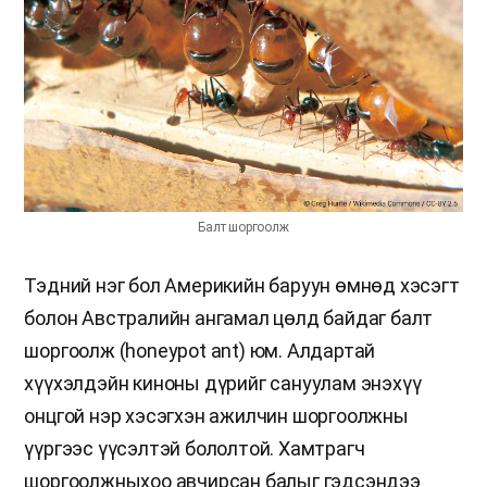
Балт шоргоолж
Тэдний нэг бол Америкийн баруун өмнөд хэсэгт
болон Австралийн ангамал цөлд байдаг балт
шоргоолж (honeypot ant) юм. Алдартай
хүүхэлдэйн киноны дүрийг сануулам энэхүү
онцгой нэр хэсэгхэн ажилчин шоргоолжны
үүргээс үүсэлтэй бололтой. Хамтрагч
шоргоолжныхоо авчирсан балыг гэдсэндээ