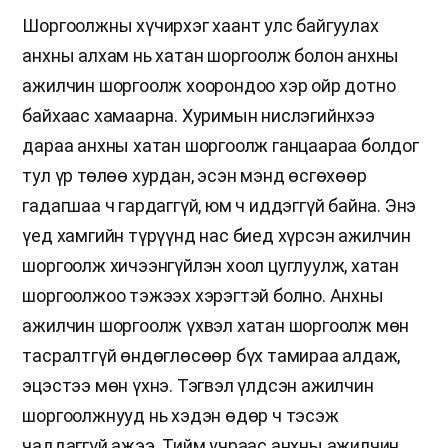
Шоргоолжны хүчирхэг хаант улс байгуулах
анхны алхам нь хатан шоргоолж болон анхны
ажилчин шоргоолж хоорондоо хэр ойр дотно
байхаас хамаарна. Хуримын нислэгийнхээ
дараа анхны хатан шоргоолж ганцаараа болдог
тул үр төлөө хурдан, эсэн мэнд өсгөхөөр
гадагшаа ч гардаггүй, юм ч иддэггүй байна. Энэ
үед хамгийн түрүүнд нас биед хүрсэн ажилчин
шоргоолж хичээнгүйлэн хоол цуглуулж, хатан
шоргоолжоо тэжээх хэрэгтэй болно. Анхны
ажилчин шоргоолж үхвэл хатан шоргоолж мөн
тасралтгүй өндөглөсөөр бүх тамираа алдаж,
эцэстээ мөн үхнэ. Тэгвэл үлдсэн ажилчин
шоргоолжнууд нь хэдэн өдөр ч тэсэж
чаддаггүй ажээ. Тийм учраас анхны ажилчин