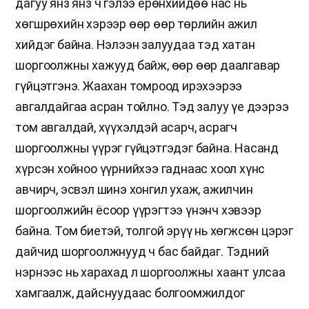
дагуу янз янз ч гэлээ ерөнхийдөө нас нь
хөгшрөхийн хэрээр өөр өөр төрлийн ажил
хийдэг байна. Нэлээн залуудаа тэд хатан
шоргоолжны хажууд байж, өөр өөр даалгавар
гүйцэтгэнэ. Жаахан томроод ирэхээрээ
авгалдайгаа асран тойлно. Тэд залуу үе дээрээ
том авгалдай, хүүхэлдэй асарч, асрагч
шоргоолжны үүрэг гүйцэтгэдэг байна. Насанд
хүрсэн хойноо үүрнийхээ гаднаас хоол хүнс
авчирч, эсвэл шинэ хонгил ухаж, ажилчин
шоргоолжийн ёсоор үүрэгтээ үнэнч хэвээр
байна. Том биетэй, толгой эрүү нь хөгжсөн цэрэг
дайчид шоргоолжнууд ч бас байдаг. Тэдний
нэрнээс нь харахад л шоргоолжны хаант улсаа
хамгаалж, дайснуудаас болгоомжилдог