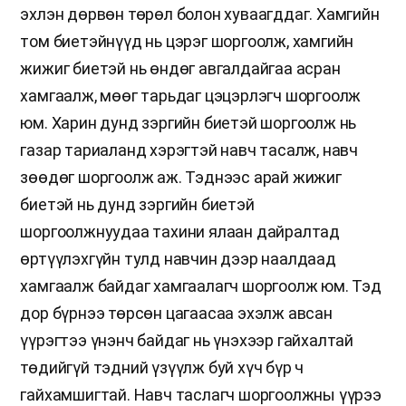
эхлэн дөрвөн төрөл болон хуваагддаг. Хамгийн
том биетэйнүүд нь цэрэг шоргоолж, хамгийн
жижиг биетэй нь өндөг авгалдайгаа асран
хамгаалж, мөөг тарьдаг цэцэрлэгч шоргоолж
юм. Харин дунд зэргийн биетэй шоргоолж нь
газар тариаланд хэрэгтэй навч тасалж, навч
зөөдөг шоргоолж аж. Тэднээс арай жижиг
биетэй нь дунд зэргийн биетэй
шоргоолжнуудаа тахини ялаан дайралтад
өртүүлэхгүйн тулд навчин дээр наалдаад
хамгаалж байдаг хамгаалагч шоргоолж юм. Тэд
дор бүрнээ төрсөн цагаасаа эхэлж авсан
үүрэгтээ үнэнч байдаг нь үнэхээр гайхалтай
төдийгүй тэдний үзүүлж буй хүч бүр ч
гайхамшигтай. Навч таслагч шоргоолжны үүрээ