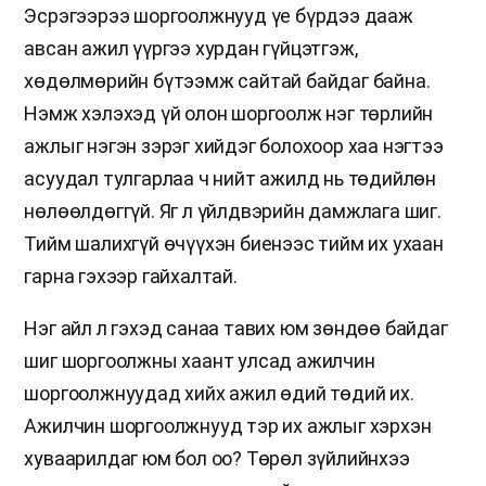
Эсрэгээрээ шоргоолжнууд үе бүрдээ дааж
авсан ажил үүргээ хурдан гүйцэтгэж,
хөдөлмөрийн бүтээмж сайтай байдаг байна.
Нэмж хэлэхэд үй олон шоргоолж нэг төрлийн
ажлыг нэгэн зэрэг хийдэг болохоор хаа нэгтээ
асуудал тулгарлаа ч нийт ажилд нь төдийлөн
нөлөөлдөггүй. Яг л үйлдвэрийн дамжлага шиг.
Тийм шалихгүй өчүүхэн биенээс тийм их ухаан
гарна гэхээр гайхалтай.
Нэг айл л гэхэд санаа тавих юм зөндөө байдаг
шиг шоргоолжны хаант улсад ажилчин
шоргоолжнуудад хийх ажил өдий төдий их.
Ажилчин шоргоолжнууд тэр их ажлыг хэрхэн
хуваарилдаг юм бол оо? Төрөл зүйлийнхээ