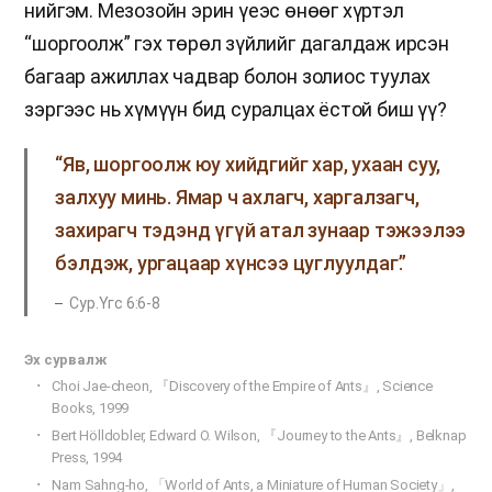
нийгэм. Мезозойн эрин үеэс өнөөг хүртэл
“шоргоолж” гэх төрөл зүйлийг дагалдаж ирсэн
багаар ажиллах чадвар болон золиос туулах
зэргээс нь хүмүүн бид суралцах ёстой биш үү?
“Яв, шоргоолж юу хийдгийг хар, ухаан суу,
залхуу минь. Ямар ч ахлагч, харгалзагч,
захирагч тэдэнд үгүй атал зунаар тэжээлээ
бэлдэж, ургацаар хүнсээ цуглуулдаг.”
Сур.Үгс 6:6-8
​Эх сурвалж
Choi Jae-cheon, 『Discovery of the Empire of Ants』, Science
Books, 1999
Bert Hölldobler, Edward O. Wilson, 『Journey to the Ants』, Belknap
Press, 1994
Nam Sahng-ho, 「World of Ants, a Miniature of Human Society」,