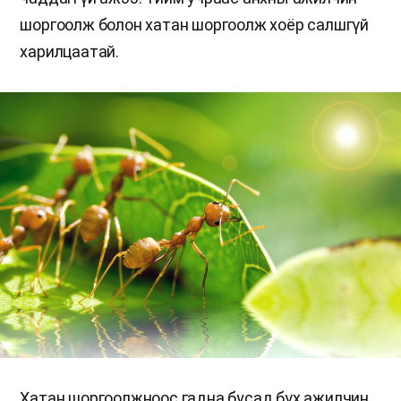
шоргоолж болон хатан шоргоолж хоёр салшгүй
харилцаатай.
Хатан шоргоолжноос гадна бусад бүх ажилчин