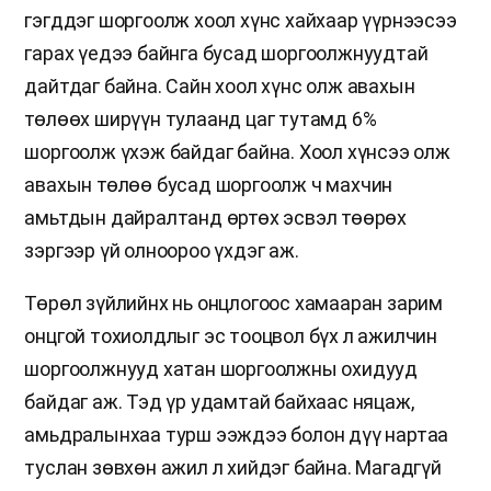
гэгддэг шоргоолж хоол хүнс хайхаар үүрнээсээ
гарах үедээ байнга бусад шоргоолжнуудтай
дайтдаг байна. Сайн хоол хүнс олж авахын
төлөөх ширүүн тулаанд цаг тутамд 6%
шоргоолж үхэж байдаг байна. Хоол хүнсээ олж
авахын төлөө бусад шоргоолж ч махчин
амьтдын дайралтанд өртөх эсвэл төөрөх
зэргээр үй олноороо үхдэг аж.
Төрөл зүйлийнх нь онцлогоос хамааран зарим
онцгой тохиолдлыг эс тооцвол бүх л ажилчин
шоргоолжнууд хатан шоргоолжны охидууд
байдаг аж. Тэд үр удамтай байхаас няцаж,
амьдралынхаа турш ээждээ болон дүү нартаа
туслан зөвхөн ажил л хийдэг байна. Магадгүй