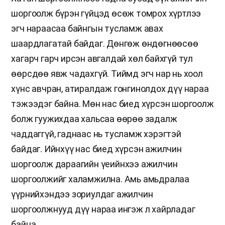
шоргоолж бүрэн гүйцэд өсөж томрох хүртлээ
эгч нараасаа байнгын тусламж авах
шаардлагатай байдаг. Дөнгөж өндөгнөөсөө
хагарч гарч ирсэн авгалдай хөл байхгүй тул
өөрсдөө явж чадахгүй. Тиймд эгч нар нь хоол
хүнс авчран, атиралдаж гонгинолдох дүү нараа
тэжээдэг байна. Мөн нас биед хүрсэн шоргоолж
болж гуужихдаа хальсаа өөрөө задалж
чаддаггүй, гаднаас нь тусламж хэрэгтэй
байдаг. Ийнхүү нас биед хүрсэн ажилчин
шоргоолж дараагийн үеийнхээ ажилчин
шоргоолжийг халамжилна. Амь амьдралаа
үүрнийхэндээ зориулдаг ажилчин
шоргоолжнууд дүү нараа ингэж л хайрладаг
байна.