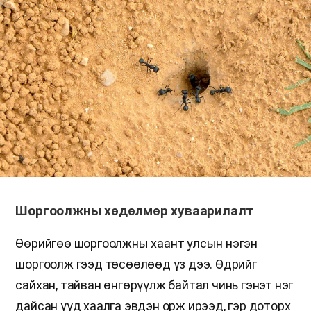
Шоргоолжны хөдөлмөр хуваарилалт
Өөрийгөө шоргоолжны хаант улсын нэгэн
шоргоолж гээд төсөөлөөд үз дээ. Өдрийг
сайхан, тайван өнгөрүүлж байтал чинь гэнэт нэг
дайсан үүд хаалга эвдэн орж ирээд, гэр доторх