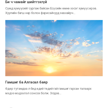
Би ч чамайг шийтгэхгүй
Сүмд хүмүүсийг сургаж байсан Есүсийн өмнө хэсэг хүмүүс ирэв.
Хуулийн багш нар болон фарисайчууд завхайрч…
Гамшиг ба Алгасал баяр
Өдөр тутамдаа л бид өдий төдий гай гамшиг гарсан талаарх
мэдээ мэдээлэл сонсох болж. Элдэв…