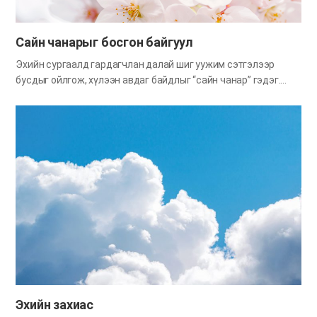
Сайн чанарыг босгон байгуул
Эхийн сургаалд гардагчлан далай шиг уужим сэтгэлээр
бусдыг ойлгож, хүлээн авдаг байдлыг “сайн чанар” гэдэг.
Сайн чанарын талаар сургаал Библийн хаа сайгүй байдаг.
Учир нь бүх дэлхийд тэнгэр Эхийг алдаршуулахаар
дуудагдсан хүмүүсийн хувьд зайлшгүй байх ёстой давуу
талын нэг нь сайн чанар юм. Сионы хүүхдүүд мөн л бол
үнэний дотор бүх зүрх сэтгэл, хүч чадал, оюун ухаанаараа
Бурханы хуулиудыг сахиж, Бурханаас эмээн хүндэтгэх нь
зохистой ч Бурхан энэ бүх ажлыг гүйцээхдээ сайн чанарыг ч
бас хамтад нь босгон байгуулахыг хүсэж байгаа юм. Бурханы
энэхүү хүслийг нь дагаж, өнөөг хүртэл зөвхөн урдахаа л
харж, амьсгаадан яарч гүйж ирсэн итгэлийн замаа эргэн нэг
хараад, “Сайн чанарыг босгон байгуул” гэсэн Бурханы үгийг
сэтгэлдээ шингээцгээе. Мэргэн ухаан эсвэл сүр хүчээс сайн
чанар нь дээр…
Эхийн захиас