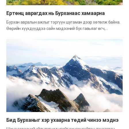
хүмүүс Өнөө үед дэлхий дээр христийн…
Ертөнц аврагдах нь Бурханаас хамаарна
Бурхан авралын ажлыг тэргүүн шугаман дээр хөтөлж байна.
Өөрийн хүүхдүүддээ сайн мэдээний бүх гавьяаг өгч,
харагдахгүй ч биднийг хөтөлж буй Эцэг, Эх Бурханы
тусламжтайгаар хуучин болон шинэ гэрээний түүхүүд мөн
энэ цаг үе дэх зөгнөлүүд ч биелсээр ирсэн. Өнгөрсөн
хугацаанд Бурханы хүслийг дагаагүй зүйл бидэнд их байсан.
Гэсэн хэдий ч тэнгэр Эцэг, Эх минь биднээс нүүр буруулалгүй
бүхнийг тэвчин, гэмшихийг хүлээн, мөнхийн тэнгэрийн эх
нутгийн зүг хөтөлж байна. Эцэг, Эх Бурханыхаа энэ их ивээлд
талархал, яруу алдрыг өргөж байна. Дэлхий хэрхэн эргэж,
сансар огторгуй хэрхэн хөдөлдгийг нэг бодоцгооё. Энэ
үзэгдлийн ард Бурхан байгаа шүү дээ. Хэрэв Бурханы хүч
чадлаар ажиллахгүй бол дэлхийн эргэлт зогсож, бүхий л
сансар огторгуй эгшин зуур хөдлөхөө болино. Бидний
хялбархан хийчихдэг, мэдээжийн юм шиг санагддаг зүйлс…
Бид Бурханыг хэр ухаарна төдий чинээ мэднэ