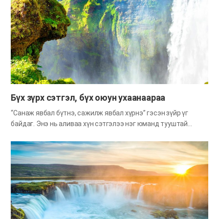
ганц аяга ус өгөөч гэж гуйжээ. Охин энэ танихгүй хүнд том
аягаар сүү хийн өгч, сэтгэл гарган дайлж гэнэ. Цаг хугацаа
улиран өнгөрч, охин өсөж торнив. Нэг өдөр охин хүндээр
өвчлөн мэс засал хийлгэх шаардлага гарчээ.
Эмэгтэйчүүдийн тасгийн гойд чадварлаг мэс заслын эмч
гэдгээрээ охины мэс заслыг гардан хийх эмч нь урьд түүний
гэртээ оруулан дайлж байсан нөгөө оюутан байж таарчээ.
Хагалгаа…
Бүх зүрх сэтгэл, бүх оюун ухаанаараа
“Санаж явбал бүтнэ, сажилж явбал хүрнэ” гэсэн зүйр үг
байдаг. Энэ нь аливаа хүн сэтгэлээ нэг юманд тууштай
хандуулбал бүтэхгүй зүйл байхгүй гэсэн утгатай. Оны эхэнд
хүмүүс ихэнхдээ янз янзаар л төлөвлөгөө гаргадаг ч жилийн
эцэс болохоор тэр гаргасан зорилгынх нь ихэнх биелээгүй
байх талтай. Энэ тэр гээд, юм юм хийх гэдэг хүн эцэстээ
олигтой ч хийсэн юмгүй үлдэх нь бий. Харин нэг л зорилгын
төлөө тууштай зүтгэдэг хүнийг хараад байхад эрт орой
хэзээ нэгэн цагт зорьсондоо заавал хүрдэг. Бүх сэтгэлээрээ
хийвэл боломжгүй ажил байхгүй Далайн эрэг дээр