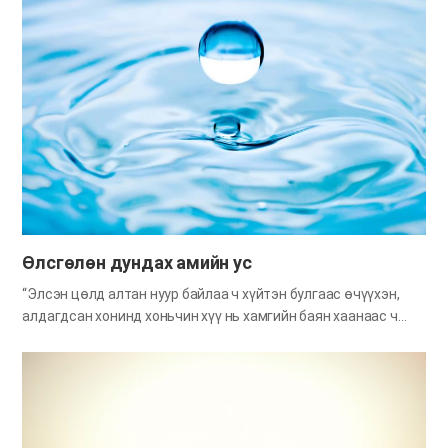
байдлыг хайж, шинэ хүнээр дахин төрж амьдрахыг хүмүүст
зөвлөсөн байдаг. Тэгвэл хүний амьдралын хамгийн утга
учиртай, чухал зүйл юу вэ? Манай Сионы ах эгч дүүс үүний
хариултыг хэдийн мэдэж байгаа байх. Учир нь Елохим Бурхан
энэ газарт ирээд алив жишээг үзүүлж, бидэнд хамгийн чухал,
хамгийн утга учиртай ажлыг даатгасан юм. Одоо Бурханы
бидэнд даалгасан ажил хичнээн үнэ цэнэтэй болохыг дахин
нэг удаа бодож үзэцгээе. Тэнгэрийн хүүхдийн хувьд бид энэ
үед Бурханаас авсан тэрхүү үүрэг даалгавраа сааталгүй
биелүүлж, Бурханыг баярлуулах хэрэгтэй. “Гурван асуулт”
Оросын их зохиолч Л.Толстойн…
Өлсгөлөн дундах амийн ус
“Элсэн цөлд алтан нуур байлаа ч хүйтэн булгаас өчүүхэн,
алдагдсан хонинд хоньчин хүү нь хамгийн баян хаанаас ч
илүү агуу.” Энэ бол “Египетийн ханхүү” гэдэг хүүхэлдэйн
киноны дууны үг. Хичнээн үнэн үг вэ! Алдагдсан нэг хонинд
дулаан бууц руу нь хөтлөх хоньчин шиг чухал хүн үгүй. Уудам
их цөлд төөрсөн гийчинд уух уснаас чухал зүйл гэж үгүй. Ган
гачиг нүүрлэсэн газар дусал ус ч байхгүй бол алт мөнгө, эрх