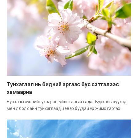
хамтдаа авсан байгууллагын шагнал энэ юм. Бусдын төлөө
золиос гарган, сайн дурын ажил хийж авсан шагнал болохоор
бүр ч үнэ цэнэтэй санагдана. АНУ-ын ерөнхийлөгчийн сайн
дурын ажлын шагнал болон БНСУ-ын ерөнхийлөгчийн
байгууллагын дээд шагналаас авхуулаад дэлхий даяар
шагналын хур бууж байгаа мэдээ шил дараалан ирсээр.
Бурхан яагаад өнөө үед бидэнд энэ мэт нэр хүндтэй
шагналыг ар араас нь өгсөөр байгаа талаар Библиэр
дамжуулан Бурханы хүслийг бодох цаг гаргацгаая. Би бүх
дэлхийн үндэстнүүдийн дунд та нарт яруу алдар болон
магтаалыг өгнө Бурхан сургаалд нь зөв итгэж, хүслийнх нь
дагуу үйлддэг Сионы итгэгчдэд бүх дэлхийн үндэстнүүдийн
дунд яруу алдар…
Тунхаглал нь бидний аргаас бус сэтгэлээс
хамаарна
Бурханы хүслийг ухааран, үйлс гаргах гэдэг Бурханы хүүхэд
мөн л бол сайн тунхаглаад цэвэр буудай үр жимс гаргах
хүсэл сэтгэлтэй байдаг. Есүс ч мөн шавь нартаа “Та нар их
жимс гаргавал Эцэг минь алдаршина” хэмээн сургасан
удаатай (Иох 15:8). Үр жимс гаргахын тулд тунхаглалын ямар
нэгэн тусгай арга олох гэдэг гэр бүлүүд ч байдаг. Харин