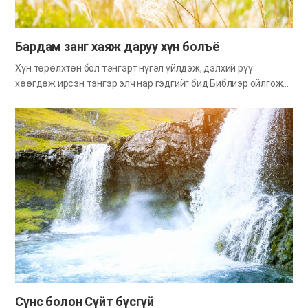
хаврын салхинд ч, газарт унах намрын навчист ч Бүтээгч
Эзэн Бурханы зүй тогтол шингэсэн байдаг. Бурхан…
Бардам занг хаяж даруу хүн болъё
Хүн төрөлхтөн бол тэнгэрт нүгэл үйлдэж, дэлхий рүү
хөөгдөж ирсэн тэнгэр элч нар гэдгийг бид Библиэр ойлгож
болно. Гэм нүглийнхээ төлөөсөнд үхэх тавилантай болсон
хүн төрөлхтний өмнөөс Бурхан Өөрөө тэр бүх нүглийн
хөлсийг нь төлж, амийн зам нээж өгсөн билээ. Бурханы
ариун нигүүлслээр бид сүнснийхээ эх нутаг болох тэнгэрийн
оронд буцан урьд өмнө эдэлж байсан мөнх амийн аз
жаргалаа сэргээлгэх амлалт авсан шүү дээ. Одоо бидний
хувьд тэнгэрийн хаанчлалдаа буцах өдөр ойртсоор. Урьдын
нүгэлт зуршлуудаа хаяж, ариун хийгээд итгэл сүсэг бүхий зан
байдалтай болж өөрчлөгдөхийн тулд бид ямар хандлагатай
байх ёстойг Библиэс судалцгаая. Бардам зангаас улбаатай
алдаа Нэгэн эзэн хаан цэргийн хуаранд зочлох үеэрээ
хөнгөхөн хувцаслаад салхилахаар гарчээ. Тэрээр хуаран
руугаа эргээд алхаж явтал салаа зам гарч ирж гэнэ. Аль…
Сүнс болон Сүйт бүсгүй