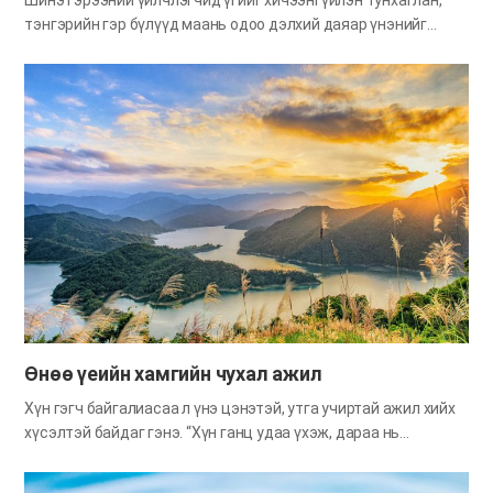
Шинэ гэрээний үйлчлэгчид үгийг хичээнгүйлэн тунхаглан,
тэнгэрийн гэр бүлүүд маань одоо дэлхий даяар үнэнийг
олохоор Сионд цугларч байгаа билээ. Тэд сайн мэдээ
тарааж л байвал тэдэнд газар, байршил огт хамаагүй байдаг.
Солонгост ч, гадаадад ч ялгаагүй зарим нь нисэх онгоцонд,
зарим нь хөлөг онгоцонд, зарим нь армид алба хашиж
байхдаа, зарим нь янз бүрийн нөхцөл байдалд гээд сайн
мэдээг хичээнгүйлэн тунхаглаж байна. Газар дээр, тэнгист
болон агаарт ч, хаа байсан ч тэд Бурханы үгийг хүчтэйгээр
тунхаглаж, сайн мэдээний ажил түргэн биелж байна. Сионы
олон ард түмэн үнэн рүү хөтлөгдөж байгаа билээ. Тэдний
дунд үнэнийг шуудхан ойлгодог хүмүүс байхад Бурхан энэ
газар яагаад махан биеэр ирснийг ухаарахдаа удаан хүмүүс
ч бий. Одоо “Бид Бурханыг хэр ухаарна төдий чинээ мэднэ”
гэсэн сэдвээр…
Өнөө үеийн хамгийн чухал ажил
Хүн гэгч байгалиасаа л үнэ цэнэтэй, утга учиртай ажил хийх
хүсэлтэй байдаг гэнэ. “Хүн ганц удаа үхэж, дараа нь
шүүгдэхээр товлогдсон” (Евр 9:27) хэмээсэн байдаг. Библид
ч мөн энэ дэлхийд амьдрах хугацаандаа Бурханы зөвт