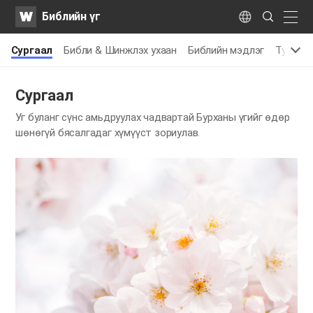
WATV
Search
Библийн үг
Submit
naviga
Language
Сургаал
Библи & Шинжлэх ухаан
Библийн мэдлэг
Тусгай 
Сургаал
Уг буланг сүнс амьдруулах чадвартай Бурханы үгийг өдөр
шөнөгүй бясалгадаг хүмүүст зориулав.