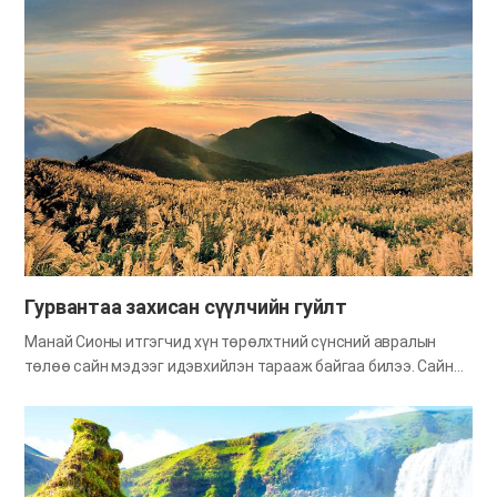
модод, эргэн тойронд хамт байгаа үнэт хүмүүс, цаг агаар
өөрчлөгдөхөд болон улирал солигдоход төрөх баяр хөөр
гээд баярлаж талархах зүйл өдий төдийгөөрөө байна.
Тиймээс Библид христчин хүнд байх ёстой сайн чанаруудын
нэг нь баяртай байх болон талархах гэж дурдсан нь бий.
Өрнө дорно ялгаагүй, эрт үед хааны амьдардаг байсан цайз
юм уу орд харшид онцлог нэгэн туг байнга хатгаастай байдаг
байв. Тэрхүү туг нь “Хаантан энд морилж буй” гэсэн дохио
болдог байв. Христчин хүн үргэлж баяртай байх нь ч мөн
сэтгэл дотор нь Бурхан оршиж буй гэдгийг илчлэн харуулах
туг мэт юм. Харин эсрэгээрээ христчин хүн сэтгэлээр…
Гурвантаа захисан сүүлчийн гуйлт
Манай Сионы итгэгчид хүн төрөлхтний сүнсний авралын
төлөө сайн мэдээг идэвхийлэн тарааж байгаа билээ. Сайн
мэдээ тарааж байгаа бидний зүтгэл өчүүхэн хэдий ч үүнтэй
харьцуулшгүй их ерөөл болон шагналыг Бурхан бэлтгэн
суугаа. Доор өгүүлэх түүх бол Америкт болсон явдал юм.
Нэгэн оюутан зам зуур явж байхдаа ам нь цангаж, тариачин
айлын хаалгыг тогшиж гэнэ. Тэгээд хаалга нээсэн охиноос