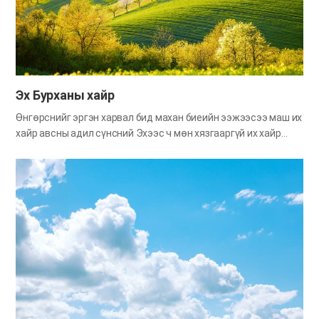
сургаалын дагуу бид махан биеийн аав ээжийгээ төдийгүй
сүнсний Эцэг Эхээ дээдлэн хүндэлж, үйлчлэх ёстой. Хүний
аав ээж хүүхдүүдээсээ юуг хамгийн их хүсдэг вэ? Хүүхдүүд
нь аав…
Эх Бурханы хайр
Өнгөрснийг эргэн харвал бид махан биеийн ээжээсээ маш их
хайр авсны адил сүнсний Эхээс ч мөн хязгааргүй их хайр
авсан гэдгийг ухаарах болдог. Чадвар дутуу, сул дорой, юу ч
үгүй байхад биднийг сонгон, мөнхийн тэнгэрийн хаанчлал
өөд хөтлөн байгаа тэнгэр Эхийн ивээлд үнэхээр талархах
ёстой. Бурхан үргэлж бидэнтэй хамт байж, ямар ч болзолгүй
хайраараа бүх л хэрэгцээг минь хангаж байдаг. Сул дорой
бидэнд итгэл хүлээлгэн, урам өгч, мөнхийн тэнгэрийн
хаанчлал өөд хөтөлж буй тэнгэр Эхийн хайрыг Библиэс
ухаарцгаая. Бурхан бол хайр Бурхан хариу нэхдэггүй,
хязгааргүй хайраараа өнөөг хүртэл биднийг хамгаалж,
хөтөлсөөр ирсэн. Мөчир ихтэй модонд салхилахгүй өдөр
байдаггүй ч Сионы үй олон хүүхдээ амар тайван, тэнгэрийн