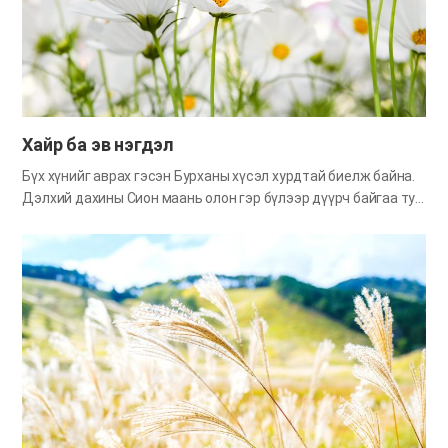
ард түмэн ч гэлээ ихэнх нь Канаан нутагт хүрч чадалгүй
цөлд мөхжээ. Үүний гол учир нь тэд сорилтыг ялж чадаагүйд
байсан аж. Өнөө үед бид ч мөн Библид зөгнөгдсөн гэрээний
ард түмэн, амлалтын хүүхдүүдийн хувьд Бурханы бидэнд
зөвшөөрсөн үнэний тал дээр эргэлздэггүй. Харин сорилтыг
ялж чаддаггүй нь л бидний гол…
Хайр ба эв нэгдэл
Бүх хүнийг аврах гэсэн Бурханы хүсэл хурдтай биелж байна.
Дэлхий дахины Сион маань олон гэр бүлээр дүүрч байгаа тул
яг одоо бидэнд нэн тэргүүнд хэрэгтэй зүйл нь ах дүүсэг
энэрэл гэж би бодож байна. Тэнгэр Эцэг, Эх маань зөгнөл
биелүүлэхээр гүйж яваа хүүхдүүддээ биенээ хайрлаж, өөр
хоорондоо нэгдээрэй гэж байнга онцлон захидаг. Бид
Бурханы энэхүү сургаалыг дуулгавартай дагах үед дэлхийн
үндэстнүүдэд ерөөлтэй мэдээ сонсох яруу алдрын зам
нээгдэх юм. Сайн мэдээ тунхаглах үйлсэд оролцохын
зэрэгцээ хайр ба эв нэгдлийн ач холбогдлыг онцолсон
Бурханы хүслийг мэдэж авцгаая. Авралаа гүйцэлдүүлж буй
Бурханы зүй тогтол Бурхан тэнгэр газар, түмэн бодист
хүслээ шингээн бүтээсэн (Илч 4:11). Моддыг хөдөлгөх