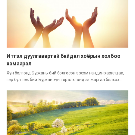
мэдлээр яалтай ч билээ? Амьд биет үнэхээр усгүйгээр
амьдарч чадахгүй. Бидний сүнсний амь ч мөн үүнтэй адил
юм. Бидний сүнс Бурханы үг болох амийн усаар хангагдахгүй
бол сүнслэг өлсгөлөнд нэрвэгдэж, эцэст нь мөнхийн
сүйрлийг л хүлээх юм. Өнөө үед дэлхий дахин сүнсээр
цанган зүдэрч байна. Харин одоо Иерусалим Эхийг хүлээн
авсан…
Итгэл дуулгавартай байдал хоёрын холбоо
хамаарал
Хүн болгонд Бурханы бий болгосон эрхэм нандин харилцаа,
гэр бүл гэж бий. Бурхан хүн төрөлхтөнд аз жаргал бялхах
тэнгэрийн хаанчлалын бичил ертөнц болгон “гэр бүл” хэмээх
хайрын нийгэмлэг соёрхсон. Сүнслэг талаас авч үзвэл бид
бүгд сүнсээр нэг ам бүл. Бидэнд сүнсний Эцэг ч бий, сүнсний
Эх ч бий, сүнсний ах эгч дүү нар ч бий. Библид “Чи Бурхан
Эзэнээ бүх зүрх, бүх сэтгэл, бүх оюун ухаанаараа хайрла”
гэсэн тушаалыг агуу нь гээд, мөн анхны тушаал гэснээ “Эцэг
эхээ хүндэл” гэсэн тушаалыг амлалтаар өгөх анхны тушаал
гэж айлдсан байдаг (Мат 22:37-38, Ефе 6:2). Библийн