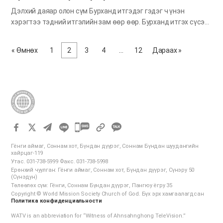
Дэлхий даяар олон сүм Бурханд итгэдэг гэдэг ч үнэн
хэрэгтээ тэдний итгэлийн зам өөр өөр. Бурханд итгэх сүсэгт
амьдрал нь янз бүр байдаг. Энэ нь олон сүм Бурханы тухай
мэдлэггүй буйн хөдөлшгүй нотолгоо юм. Паул элч Грект сайн
« Өмнөх
1
2
3
4
…
12
Дараах »
мэдээ тунхаглаж байх үед “эс танигдсан бурханд” гэсэн
тахилын ширээг олж хараад, ихэд эгдүүцэж байсныг Үйлс
номонд тэмдэглэсэн байдаг. Бид Бурханд зөв үйлчлэхийн
тулд юу юунаас илүү Түүнийг бүрэн мэдэх хэрэгтэй. Эс
танигдсан бурханд тахил өргөж, мөргөнө гэдэг ямар гэнэн
бас мунхаг хэрэг вэ! Бид Бурханыг зөв таньж мэдвэл мөргөл
маань ч үнэн зөв болох бөгөөд итгэлийн зөв амьдралыг бий
카
болгоно. Библиэр дамжуулан Сүнс ба Сүйт бүсгүйн талаар
카
судалж үзээд, Бурханы тал дээр үнэн зөв мэдлэгтэй болж,
Гёнги аймаг, Соннам хот, Бүндан дүүрэг, Соннам Бүндан шуудангийн
오
эс танигдсан бурханд үйлчлэлгүй үнэн…
хайрцаг-119
Утас. 031-738-5999 Факс. 031-738-5998
톡
Ерөнхий чуулган: Гёнги аймаг, Соннам хот, Бүндан дүүрэг, Сүнэру 50
공
(Сүнэдун)
Төлөөлөх сүм: Гёнги, Соннам Бүндан дүүрэг, Пангюу ёгру 35
유
Copyright © World Mission Society Church of God. Бүх эрх хамгаалагдсан
하
Политика конфиденциальности
기
WATV is an abbreviation for “Witness of Ahnsahnghong TeleVision.”