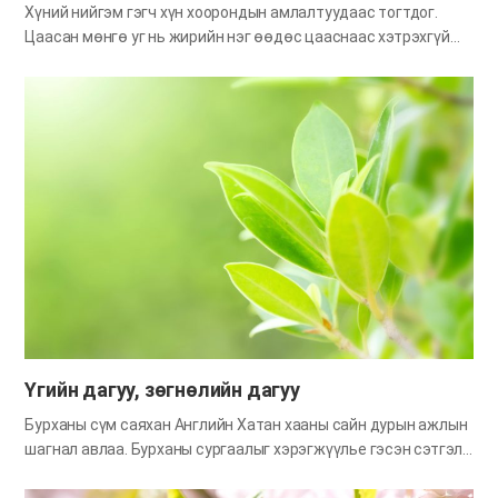
Хүний нийгэм гэгч хүн хоорондын амлалтуудаас тогтдог.
Цаасан мөнгө уг нь жирийн нэг өөдөс цааснаас хэтрэхгүй
зүйл хэрнээ хүн хоорондын тогтсон амлалтын улмаас зүгээр
ч нэг цаас биш, эд юмс зарах, худалдан авах мөнгөн
дэвсгэрт болоод хувирчих жишээний. Хэрвээ жаахан хүүхэд
мөнгө урчихвал хүмүүс харамсдаг ч зүгээр нэг цаас урахад
нь нэг их тоодоггүй. Мөнгөн дэвсгэрт биш харин жирийн
цаасанд ямар нэг амлалт агуулаагүй учраас тэр шүү дээ. Энэ
мэт жишээнээс амлалт гэгч ихээхэн чухал гэдгийг ойлгож
болохоор байна. Бурхан болон хүн төрөлхтний хооронд ч
Бурханы тогтоосон амлалт буюу гэрээ гэж бий. Итгэлийн
амьдралын тухайд ч гэрээ болон итгэл гэгчийн хоорондын
холбоо хамаарлыг ойлгохгүйгээр бид яагаад Бурханы тушаал
сахих ёстойгоо, яагаад Елохим Бурханд итгэх итгэлээ сахих
ёстойгоо ойлгохгүй, улмаар ийм…
Үгийн дагуу, зөгнөлийн дагуу
Бурханы сүм саяхан Английн Хатан хааны сайн дурын ажлын
шагнал авлаа. Бурханы сургаалыг хэрэгжүүлье гэсэн сэтгэл
хүслээ нэгтгэж, хичээж зүтгэсэн Сионы гэр бүлүүдийн