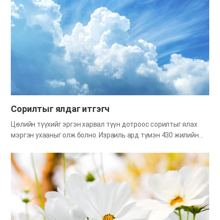
үнэнийг дөнгөж хүлээн авсан манай шинэ гэр бүлүүд
авралын зар тараах туршлагагүй хэрнээ үр жимс их гаргаж
байгааг хааяа хараад тунхаглах тогтсон арга барил
байдаггүй юм байна гэж ухаардаг. Сайн мэдээ тараахад арга
барил гол нь биш, ямар сэтгэлээр тараахаас шалтгаалан
Бурхан сайн мэдээний нандин үр жимс зөвшөөрдөг гэдгийг
мэдэж авцгаая. Чин сэтгэлээр тунхаглахад гардаг сайн
мэдээний үр жимс “Иерусалим Эхийн яруу алдрыг бүх
дэлхийд…
Сорилтыг ялдаг итгэгч
Цөлийн түүхийг эргэн харвал түүн дотроос сорилтыг ялах
мэргэн ухааныг олж болно. Израиль ард түмэн 430 жилийн
турш Египетэд амьдран янз бүрийн зовлон зүдгүүр амсаж
байгаад Бурханы ивээлээр Египетээс чөлөөлөгдөж сүү,
зөгийн бал бялхсан Канаан нутгийг зорин гарцгаав. Тэд
Бурханы сонгосон ард түмнийхээ хувьд Алгасал баяр
тэмдэглэж, Бурханы гэрээний үг болох Арван тушаал, өөр
бусад тушаал, зарлиг, хуулийг ч Бурханаас хүлээн авсан
байна. Тэд хэдийгээр Бурханы гэрээг хүлээн авсан сонгосон