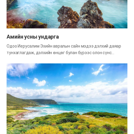
амьдардаг чийгийн улаан хорхойд зэр зэвсэг болчихмоор
эрхтэн гэж байхгүй, бие нь нилдээ зөөлөн юм байж нүх сайн
ухдаг. Харин чийгийн улааныг бодвол хавч бие хаа сайтай ч
өөрийн гэсэн гэр оронтой…
Амийн усны ундарга
Одоо Иерусалим Эхийн авралын сайн мэдээ дэлхий даяар
тунхаглагдаж, дэлхийн өнцөг булан бүрээс олон сүнс
Бурханы энгэрт ирж байна. Хаана ч байсан, Эхийн тухай
үнэний сургаал нь хүн төрөлхтний хаалттай байсан
сэтгэлийн үүдийг нээх эрхэм чухал сүнслэг түлхүүр болоод
байна. Ямар гайхалтай хэрэг вэ! Олон жил бидний тараасан
сайн мэдээг сонсоогүй хүмүүсийн сэтгэл нь богино
хугацаанд нээгдэж, энэ үнэн рүү маш хурдан ирж байна.
Эхийн үнэн байхгүй бол ингэж биелэх нь үнэхээр боломжгүй
хэрэг юм. Библид амийн ус Иерусалимаас урсан гарч, ус
урсах газар бүрд нь амьд амьтан амьдрах болно гэж
зөгнөсөн. Амийн усны ундаргын талаар судалж үзэнгээ хүн
төрөлхтнийг амийн усны ундарга руу хөтөлж буй Бурханы
хайрыг дахин нэг ухаарцгаая. Сүнслэг өлсгөлөнд нэрвэгдсэн