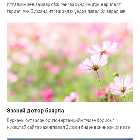
Итгэлийн зөв замаар явж байгаа хүнд онцгой өөрчлөлт
гардаг. Анх Бурханд итгэж эхлэх үедээ яавал би аврал авч
тэнгэрийн хаанчлал явах вэ гэдгийг л боддог. Харин шинэ
гэрээний үнэн дотор авралын бат итгэл олсны дараа хүн
төрөлхтний авралыг хүсдэг Бурханы сэтгэлийг тэр чигээр нь
дуурайж эхэлдэг. Урьд нь бид өөртөө л санаа тавьдаг
байсан бол одоо бүх ертөнцөд анхаарал тавих хэрэгтэй.
Бурхан бидэнд авралыг ч, мөн зөндөө их ерөөлийг ч
зөвшөөрсөн. Хэрвээ үнэн дотор алхаж, Эцэг Эх Бурханд
итгэж л байгаа бол энэ хашаанд ороогүй өөр хоньдод
анхаарал тавьцгаая. Бидний бодол санаа өчигдрөөс
өнөөдөр, өнгөрсөн жилээс энэ жил гээд улам бүр дээрдэж,
нэг нэг алхмаар урагшлан өөрчлөгдөх хэрэгтэй юм. Одоо
нас биед хүрч төлөвшсөн Бурханы хүүхдийн хувьд яавал
ертөнцийг аварч,…
Эзэний дотор баярла
Бурханы бүтээсэн орчлон ертөнцийн түмэн бодисыг
нухацтай сайтар ажиглавал Бурхан бидэнд хичнээн их ивээл
соёрхон буйг ухаарч болно. Цэвэр агаар, цэнгэг ус, ногоон