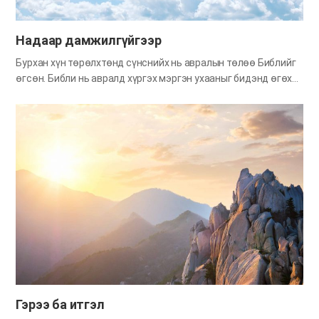
найдвар, авралын баяр хөөр дунд амьдруулж байгаа нь цөм
л тэнгэр Эцэг, Эхийн минь…
Надаар дамжилгүйгээр
Бурхан хүн төрөлхтөнд сүнснийх нь авралын төлөө Библийг
өгсөн. Библи нь авралд хүргэх мэргэн ухааныг бидэнд өгөх
чадалтай ном юм (1Пет 1:9, 2004 оны хэвлэлт 2Тим 3:15-17
үзэх). Хэрэв хэн нэгэн Бурханд хичээнгүйлэн итгэсэн боловч
авралын замыг мэдэхгүйгээсээ болоод аврагдаж чадаагүй
бол тэр хамгийн золгүй хүн болно. Сүнсний аврал авахын
тулд Бурханы үгнээс бүрдсэн Библийг зөв зүйтэй ойлгож,
Библиэр зааж өгсөн авралын замыг олох хэрэгтэй. Библийг
хичээнгүйлэн судлах ёстойн учир үүнд л оршдог юм. Бурхан
бол зам, үнэн, амь Бурхан үе тус бүрд эш үзүүлэгчдээр
дамжуулан үгээ тунхаглаж ирсэн. Мосегийн үед Бурхан
Синаи ууланд бууж ирээд ард түмнээ сургах хуулиудыг
өгсөн. 2000 жилийн өмнө Бурхан Өөрөө махан бие өмсөн энэ
газарт ирж, ард түмэндээ авралд хүргэх мэргэн ухааныг
сургасан. Энэ…
Гэрээ ба итгэл