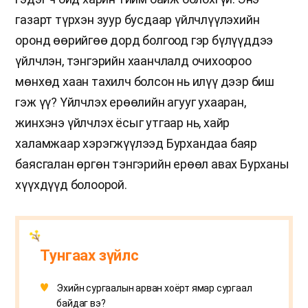
газарт түрхэн зуур бусдаар үйлчлүүлэхийн
оронд өөрийгөө дорд болгоод гэр бүлүүддээ
үйлчлэн, тэнгэрийн хаанчлалд очихоороо
мөнхөд хаан тахилч болсон нь илүү дээр биш
гэж үү? Үйлчлэх ерөөлийн агууг ухааран,
жинхэнэ үйлчлэх ёсыг утгаар нь, хайр
халамжаар хэрэгжүүлээд Бурхандаа баяр
баясгалан өргөн тэнгэрийн ерөөл авах Бурханы
хүүхдүүд болоорой.
Тунгаах зүйлс
Эхийн сургаалын арван хоёрт ямар сургаал
байдаг вэ?