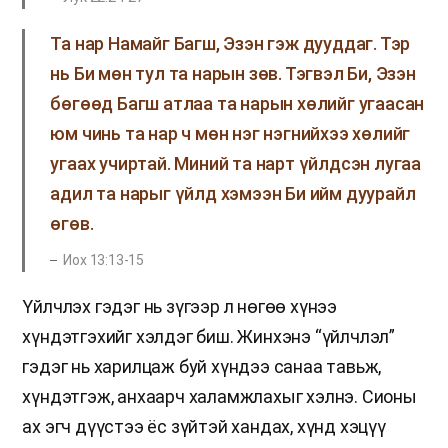
Та нар Намайг Багш, Эзэн гэж дууддаг. Тэр
нь Би мөн тул та нарын зөв. Тэгвэл Би, Эзэн
бөгөөд Багш атлаа та нарын хөлийг угаасан
юм чинь та нар ч мөн нэг нэгнийхээ хөлийг
угаах учиртай. Миний та нарт үйлдсэн лугаа
адил та нарыг үйлд хэмээн Би ийм дуурайл
өгөв.
Иох 13:13-15
Үйлчлэх гэдэг нь зүгээр л нөгөө хүнээ
хүндэтгэхийг хэлдэг биш. Жинхэнэ “үйлчлэл”
гэдэг нь харилцаж буй хүндээ санаа тавьж,
хүндэтгэж, анхаарч халамжлахыг хэлнэ. Сионы
ах эгч дүүстээ ёс зүйтэй хандах, хүнд хэцүү