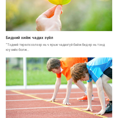
​Бидний хийж чадах зүйл
“Тэдний төрөлх хэлээр нь ч ярьж чадахгүй байж бид ер нь тэнд
юу хийх болж…