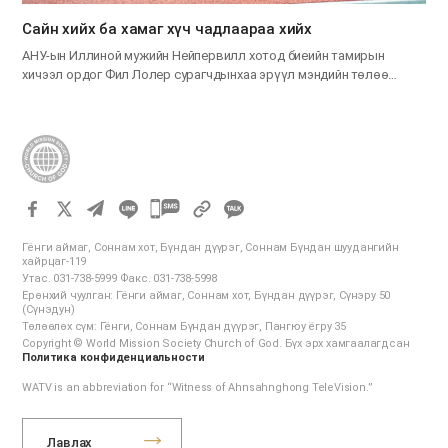
Сайн хийх ба хамаг хүч чадлаараа хийх
АНУ-ын Иллиной мужийн Нейпервилл хотод биеийн тамирын
хичээл ордог Фил Лолер сурагчдынхаа эрүүл мэндийн төлөө…
카
카
Гёнги аймаг, Соннам хот, Бүндан дүүрэг, Соннам Бүндан шуудангийн
오
хайрцаг-119
Утас. 031-738-5999 Факс. 031-738-5998
톡
Ерөнхий чуулган: Гёнги аймаг, Соннам хот, Бүндан дүүрэг, Сүнэру 50
공
(Сүнэдун)
Төлөөлөх сүм: Гёнги, Соннам Бүндан дүүрэг, Пангюу ёгру 35
유
Copyright © World Mission Society Church of God. Бүх эрх хамгаалагдсан
하
Политика конфиденциальности
기
WATV is an abbreviation for “Witness of Ahnsahnghong TeleVision.”
Лавлах