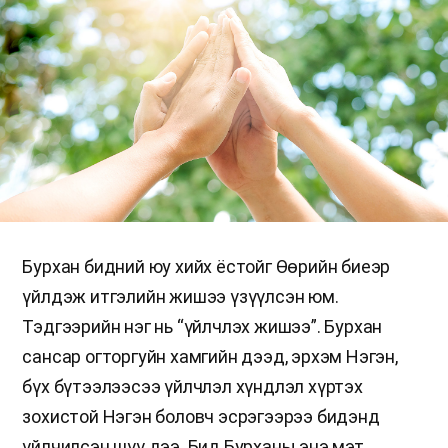
Бурхан бидний юу хийх ёстойг Өөрийн биеэр
үйлдэж итгэлийн жишээ үзүүлсэн юм.
Тэдгээрийн нэг нь “үйлчлэх жишээ”. Бурхан
сансар огторгуйн хамгийн дээд, эрхэм Нэгэн,
бүх бүтээлээсээ үйлчлэл хүндлэл хүртэх
зохистой Нэгэн боловч эсрэгээрээ бидэнд
үйлчилсэн шүү дээ. Бид Бурханы энэ мэт