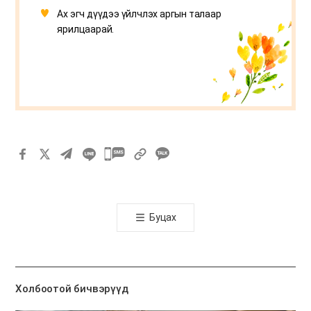
Ах эгч дүүдээ үйлчлэх аргын талаар
ярилцаарай.
카
카
오
톡
Буцах
공
유
하
기
Холбоотой бичвэрүүд