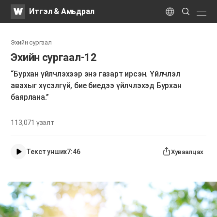
WATV
Search
Итгэл & Амьдрал
Submit
naviga
Language
Эхийн сургаал
Эхийн сургаал-12
“Бурхан үйлчлэхээр энэ газарт ирсэн. Үйлчлэл
авахыг хүсэлгүй, бие биедээ үйлчлэхэд Бурхан
баярлана.”
113,071
үзэлт
Текст унших
7:46
Хуваалцах