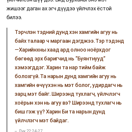
жишээг даган ах эгч дүүдээ үйлчлэх ёстой
билээ.
Тэрчлэн тэдний дунд хэн хамгийн агуу нь
байх талаар ч маргаан дэгджээ. Тэр тэдэнд
—Харийнхны хаад ард олноо ноёрхдог
бөгөөд эрх баригчид нь “Буянтнууд”
хэмээгддэг. Харин та нар тийм байж
болохгүй. Та нарын дунд хамгийн агуу нь
хамгийн өчүүхэн нь мэт болог, удирдагч нь
зарц мэт байг. Ширээнд тухлагч, үйлчлэгч
хоёрын хэн нь агуу вэ? Ширээнд тухлагч нь
биш гэж үү? Харин Би та нарын дунд
үйлчлэгч мэт байдаг.
Лук 22:24-27