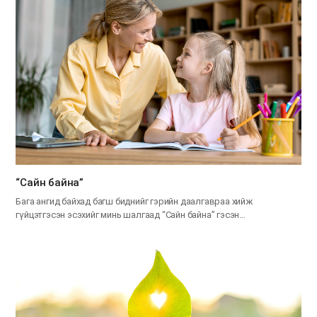
“Сайн байна”
Бага ангид байхад багш биднийг гэрийн даалгавраа хийж
гүйцэтгэсэн эсэхийг минь шалгаад “Сайн байна” гэсэн…