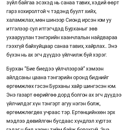
зүйл байгаа эсэхэд нь санаа тавих, хэдий өөрт
гарз хохиролтой ч тэдэнд буулт хийх,
халамжлах, мөн шинээр Сионд ирсэн юм уу
итгэлээр сул итгэгчдэд Бурханыг зөв
ухааруулан тэнгэрийн хаанчлалын найдвараа
гээхгүй байхуйцаар санаа тавих, хайрлах.. Энэ
бүхэн нь ах эгч дүүдээ үйлчилж буй хэрэг.
Бурхан “Бие биедээ үйлчлээрэй” хэмээн
айлдсаны цаана тэнгэрийн оронд биднийг
өргөмжлөх гэсэн Бурханы хайр шингэсэн юм.
Энэ газарт өөрийгөө дорд болгон ах эгч дүүдээ
үйлчилдэг хүн тэнгэрт агуу нэгэн болж,
өргөмжлөгдөх учраас тэр. Ертөнцийнхөн эрх
мэдлээ дөвийлгөн бусдаас хүндлэл хүртэх
гэдэг ч бид харин тийм байж болохгүй. Энэ