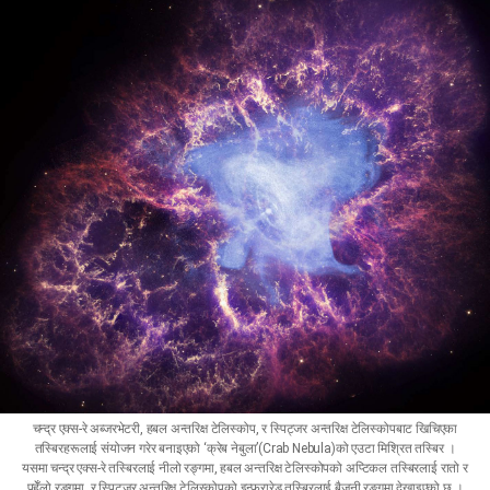
चन्द्र एक्स-रे अब्जरभेटरी, हबल अन्तरिक्ष टेलिस्कोप, र स्पिट्जर अन्तरिक्ष टेलिस्कोपबाट खिचिएका
तस्बिरहरूलाई संयोजन गरेर बनाइएको ‘क्रेब नेबुला’(Crab Nebula)को एउटा मिश्रित तस्बिर ।
यसमा चन्द्र एक्स-रे तस्बिरलाई नीलो रङ्गमा, हबल अन्तरिक्ष टेलिस्कोपको अप्टिकल तस्बिरलाई रातो र
पहेँलो रङ्गमा, र स्पिट्जर अन्तरिक्ष टेलिस्कोपको इन्फ्रारेड तस्बिरलाई बैजनी रङ्गमा देखाइएको छ ।