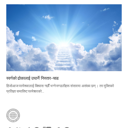
स्वर्गको ढोकालाई उघार्ने निस्तार-चाड
हिजोआज परमेश्वरलाई विश्वास गर्छौं भन्ने मण्डलीहरू संसारमा असंख्य छन् । तर मुक्तिको
प्रतिज्ञा समाविष्ट परमेश्वरको…