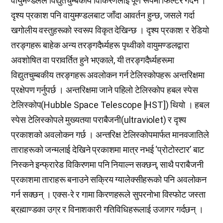
वायुमण्डलले विद्युतचुम्बकीय विकिरणलाई पूर्ण रूपमा फिल्टर गर्दैन ।
दृश्य प्रकाश पनि वायुमण्डलबाट जाँदा आवर्तन हुन्छ, जसले गर्दा
खगोलीय वस्तुहरूको स्वरूप विकृत देखिन्छ । दृश्य प्रकाश र रेडियो
तरङ्गहरू बाहेक अन्य तरङ्गदैर्ध्यहरू पृथ्वीको वायुमण्डलद्वारा
अवशोषित वा परावर्तित हुने भएकाले, यी तरङ्गदैर्ध्यहरूमा
विद्युतचुम्बकीय तरङ्गहरू अवलोकन गर्न टेलिस्कोपहरू अन्तरिक्षमा
प्रक्षेपण गर्नुपर्छ । अन्तरिक्षमा जाने पहिलो टेलिस्कोप हबल स्पेस
टेलिस्कोप(Hubble Space Telescope [HST]) थियो । हबल
स्पेस टेलिस्कोपले मुख्यतया पराबैजनी(ultraviolet) र दृश्य
प्रकाशको अवलोकन गर्छ । अन्तरिक्ष टेलिस्कोपमार्फत मानवजातिले
ताराहरूको जन्मलाई देखिने प्रकाशमा मात्र नभई ‘प्रोटोस्टार’ बाट
निस्कने इन्फ्रारेड विकिरणमा पनि नियाल्न सक्छन्, साथै पराबैजनी
प्रकाशमा ताराहरू बनाउने सक्रिय ग्यालेक्सीहरूको पनि अवलोकन
गर्न सक्छन् । एक्स-रे र गामा किरणहरूले सुपरनोभा विस्फोट जस्ता
ब्रह्माण्डका उग्र र विनाशकारी गतिविधिहरूलाई उजागर गर्दछन् ।