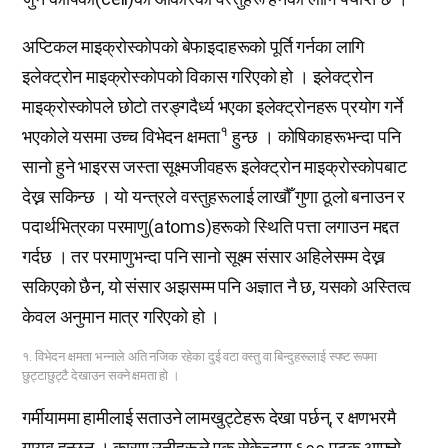
अप्टिकल माइक्रोस्कोपको बेफाइदाहरूको पूर्ति गर्नका लागि
इलेक्ट्रोन माइक्रोस्कोपको विकास गरिएको हो । इलेक्ट्रोन
माइक्रोस्कोपले छोटो तरङ्गदैर्ध्य भएका इलेक्ट्रोनहरू प्रयोग गर्ने
१
भएकोले यसमा उच्च विभेदन क्षमता
हुन्छ । कोषिकाहरूभन्दा पनि
सानो हुने भाइरस जस्ता सूक्ष्मजीवहरू इलेक्ट्रोन माइक्रोस्कोपबाट
देख्न सकिन्छ । यो यन्त्रले वस्तुहरूलाई लाखौँ गुणा ठूलो बनाउन र
पदार्थभित्रका परमाणु(atoms)हरूको स्थिति पत्ता लगाउन मद्दत
गर्दछ । तर परमाणुभन्दा पनि सानो सूक्ष्म संसार अहिलेसम्म देख्न
सकिएको छैन, यो संसार अझसम्म पनि अज्ञात नै छ, यसको अस्तित्व
केवल अनुमान मात्र गरिएको हो ।
१. विभेदन क्षमता भन्नाले अति नजिक रहेका दुई वटा वस्तु वा बिन्दुहरूलाई स्पष्ट रूपमा
छुट्टाछुट्टै देखाउन सक्ने क्षमता हो ।
गर्मीयाममा हामीलाई सताउने लामखुट्टेहरू देखा पर्छन्, र क्षणभरमै
गायब हुन्छन् । कारण उनीहरूले एक सेकेन्डमा ६०० पटक आफ्नो