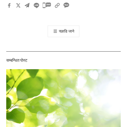
카
카
오
톡
पछाडि जाने
공
유
하
기
सम्बन्धित पोस्ट