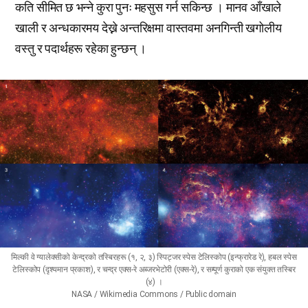
कति सीमित छ भन्ने कुरा पुनः महसुस गर्न सकिन्छ । मानव आँखाले
खाली र अन्धकारमय देख्ने अन्तरिक्षमा वास्तवमा अनगिन्ती खगोलीय
वस्तु र पदार्थहरू रहेका हुन्छन् ।
मिल्की वे ग्यालेक्सीको केन्द्रको तस्बिरहरू (१, २, ३) स्पिट्जर स्पेस टेलिस्कोप (इन्फ्रारेड रे), हबल स्पेस
टेलिस्कोप (दृश्यमान प्रकाश), र चन्द्र एक्स-रे अब्जरभेटोरी (एक्स-रे), र सम्पूर्ण कुराको एक संयुक्त तस्बिर
(४) ।
NASA / Wikimedia Commons / Public domain