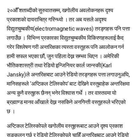
२०औँ शताब्दीको सुरुवातसम्म, खगोलीय अवलोकनहरू दृश्य
प्रकाशको दायराभित्र गरिन्थ्यो । तर अब यसले अदृश्य
विद्युतचुम्बकीय(electromagnetic waves) तरङ्गहरू पनि पत्ता
लगाउँछ । विभिन्न प्रकारका विद्युतचुम्बकीय विकिरणहरूलाई कैद
गरेर विश्लेषण गरी अन्तरिक्षका त्यस्ता वस्तुहरू पनि अवलोकन गर्न
हामी सफल भएका छौं, जुन पहिला देख्न सम्भव थिएन । अमेरिकी
भौतिकशास्त्री तथा रेडियो इन्जिनियर कार्ल जान्स्की(Karl
Jansky)ले अन्तरिक्षबाट आउने रेडियो तरङ्गहरू पत्ता लगाउनुअघि,
मानिसहरूले ‘अप्टिकल टेलिस्कोप’ बाट देखिने वस्तुबाहेक अन्तरिक्षमा
अन्य कुनै वस्तुहरू छैनन् भनेर विश्वास गर्थे । तर वास्तवमा यो
ब्रह्माण्ड मानव आँखाले देख्न नसकिने अनगिन्ती वस्तुहरूले भरिएको
छ ।
अप्टिकल टेलिस्कोपले खगोलीय वस्तुहरूबाट आउने दृश्य प्रकाश
सङ्कलन गर्छ र रेडियो टेलिस्कोपले चाहिँ अन्तरिक्षबाट आउने रेडियो