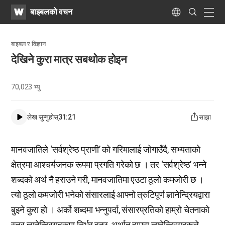
WATV
Search
बाइबलको वचन
Submit
naviga
Language
बाइबल र विज्ञान
देखिने कुरा मात्र सबथोक होइन
70,023
भ्यु
लेख सुन्नुहोस्
31:21
साझा
मानवजातिले ‘सर्वश्रेष्ठ प्राणी’ को गरिमालाई जोगाउँदै, सभ्यताको
क्षेत्रमा आश्चर्यजनक रूपमा प्रगति गरेको छ । तर ‘सर्वश्रेष्ठ’ भन्ने
शब्दको अर्थ नै हराउने गरी, मानवजातिमा एउटा ठूलो कमजोरी छ ।
त्यो ठूलो कमजोरी भनेको संसारलाई आफ्नो त्रुटिपूर्ण ज्ञानेन्द्रियद्वारा
बुझ्ने कुरा हो । अर्को शब्दमा भन्नुपर्दा, संसारप्रतिको हाम्रो चेतनाको
स्तर ज्ञानेन्द्रियहरूमा निर्भर हुन्छ, अर्थात् हाम्रा ज्ञानेन्द्रियहरूले