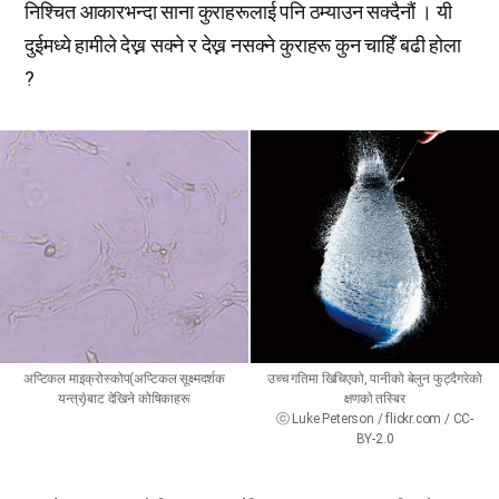
निश्चित आकारभन्दा साना कुराहरूलाई पनि ठम्याउन सक्दैनौं । यी
दुईमध्ये हामीले देख्न सक्ने र देख्न नसक्ने कुराहरू कुन चाहिँ बढी होला
?
अप्टिकल माइक्रोस्कोप(अप्टिकल सूक्ष्मदर्शक
उच्च गतिमा खिचिएको, पानीको बेलुन फुट्दैगरेको
यन्त्र)बाट देखिने कोषिकाहरू
क्षणको तस्बिर
ⓒ Luke Peterson / flickr.com / CC-
BY-2.0