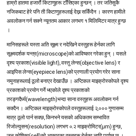
हाम्रो हातमा हजारौं किटाणुहरू टाँसिएका हुन्छन् । तर जतिसुकै
नजिकबाट हेरे पनि ती किटाणुहरूलाई देख्न सकिँदैन । कारण हामीले
अवलोकन गर्न सक्ने न्यूनतम आकार लगभग १ मिलिमिटर मात्र हुन्छ
।
मानिसहरूले यस्ता अति सूक्ष्म र नदेखिने वस्तुहरू हेर्नका लागि
सूक्ष्मदर्शक यन्त्र(microscope)को आविष्कार गरेका हुन् । यसले
दृश्य प्रकाश(visible light), वस्तु लेन्स(objective lens) र
आइपिस लेन्स(eyepiece lens)को प्रणाली प्रयोग गरेर साना
नमुनाहरूलाई ठूलो बनाएर देखाउँछ । अप्टिकल माइक्रोस्कोपले दृश्य
प्रकाशको प्रयोग गर्ने भएकोले दृश्य प्रकाशको
तरङ्गदैर्ध्य(wavelength)भन्दा साना वस्तुहरू अवलोकन गर्न
सक्दैन । अप्टिकल माइक्रोस्कोपले वस्तुहरूलाई २,००० गुणासम्म
मात्र ठूलो पार्न सक्छ, किनभने यसको अधिकतम सम्भावित
रिजोल्युसन(resolution) लगभग ०.२ माइक्रोमिटर(μm) हुन्छ,
जुन कोषिका(cell)को आकारका वस्तुहरू हेर्नका लागि पर्याप्त छ ।