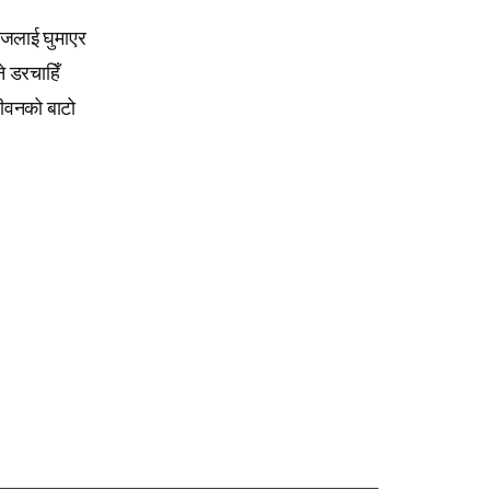
हाजलाई घुमाएर
े डरचाहिँ
जीवनको बाटो