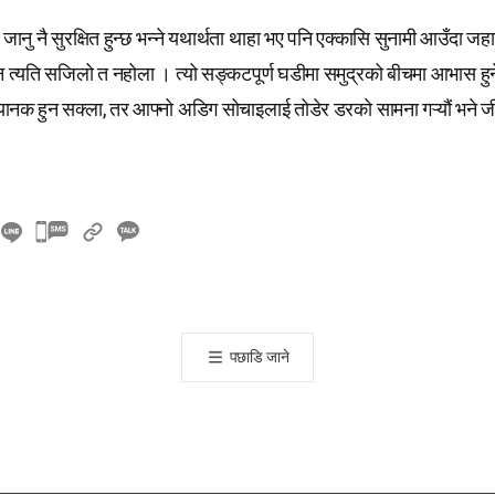
 जानु नै सुरक्षित हुन्छ भन्ने यथार्थता थाहा भए पनि एक्कासि सुनामी आउँदा ज
न त्यति सजिलो त नहोला । त्यो सङ्कटपूर्ण घडीमा समुद्रको बीचमा आभास हुन
ानक हुन सक्ला, तर आफ्नो अडिग सोचाइलाई तोडेर डरको सामना गऱ्यौं भने 
카
카
오
톡
공
पछाडि जाने
유
하
기