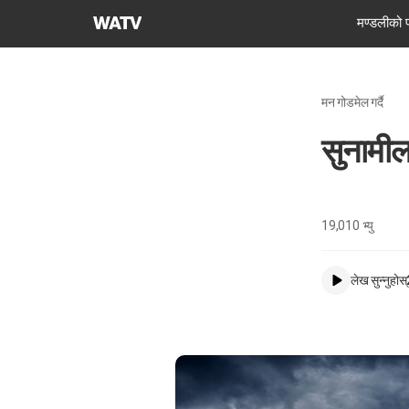
परमेश्वरको
मण्डलीको 
मण्डली
विश्व
सुसमाचार
मन गोडमेल गर्दै
समाज
सुनामील
19,010
भ्यु
लेख सुन्नुहोस्