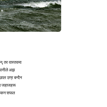
्, तर वास्तवमा
 पानीले अझ
छाल उग्र बन्दैन
का जहाजहरू
 उम्कन सफल