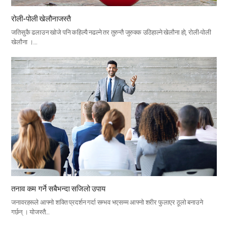
रोली-पोली खेलौनाजस्तै
जतिसुकै ढलाउन खोजे पनि कहिल्यै नढल्ने तर तुरुन्तै जुरुक्क उठिहाल्ने खेलौना हो, रोली-पोली
खेलौना ।…
तनाव कम गर्ने सबैभन्दा सजिलो उपाय
जनावरहरूले आफ्नो शक्ति प्रदर्शन गर्दा सम्भव भएसम्म आफ्नो शरीर फुलाएर ठूलो बनाउने
गर्छन् । योजस्तै…