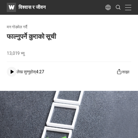
WATV
Search
विश्वास र जीवन
Submit
naviga
Language
मन गोडमेल गर्दै
फाल्नुपर्ने कुराको सूची
13,019
भ्यु
लेख सुन्नुहोस्
4:27
साझा