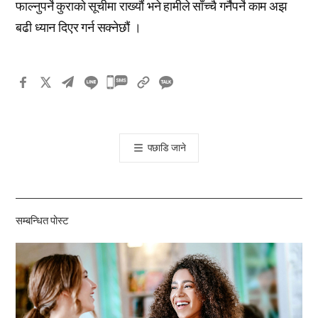
फाल्नुपर्ने कुराको सूचीमा राख्यौं भने हामीले साँच्चै गर्नैपर्ने काम अझ
बढी ध्यान दिएर गर्न सक्नेछौं ।
카
카
오
톡
पछाडि जाने
공
유
하
기
सम्बन्धित पोस्ट