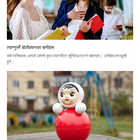
त्याग्नुपर्ने बोलीवचनका बानीहरू
सबै मानिसहरू, अरूले आफ्नो कुरा ध्यान दिएर सुनिदेऊन् भन्ने चाहन्छन् । उनीहरू मन खुसी
हुने…