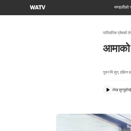
परमेश्वरको
मण्डलीको 
मण्डली
विश्व
सुसमाचार
पारिवारिक प्रेमको ल
समाज
आमाको तर
गुवन मि सुग, दक्षिण
लेख सुन्नुहोस्