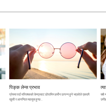
पिङ्क लेन्स प्रभाव
त्य
प्रेममा पर्दा मस्तिष्कको केन्द्रबाट डोपामिन हर्मोन उत्पन्न हुने भएकोले एकदमै
सबै 
खुसी र आनन्दित महसुस हुन्छ…
उनीह