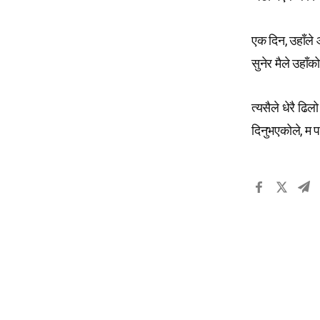
एक दिन, उहाँले 
सुनेर मैले उहाँक
त्यसैले धेरै ढि
दिनुभएकोले, म प