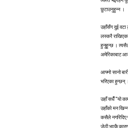
व्यस्त भइरहने कु
छुटाउनुहुन्न ।
उहाँसँग दुई वटा
लस्करै राखिएका 
हुनुहुन्छ । त्यस
अमेरिकाबाट आउन
आफ्नो सानो बारी
भरिएका हुन्छन् 
उहाँ सधैँ “यो का
उहाँको मन खिन्न
कसैले नगरिदिए प
जेठी भएकै कारण