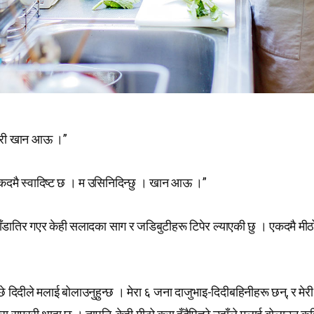
रबेरी खान आऊ ।”
एकदमै स्वादिष्ट छ । म उसिनिदिन्छु । खान आऊ ।”
 डाँडातिर गएर केही सलादका साग र जडिबुटीहरू टिपेर ल्याएकी छु । एकदमै म
िच्छे दिदीले मलाई बोलाउनुहुन्छ । मेरा ६ जना दाजुभाइ-दिदीबहिनीहरू छन्, र मेर