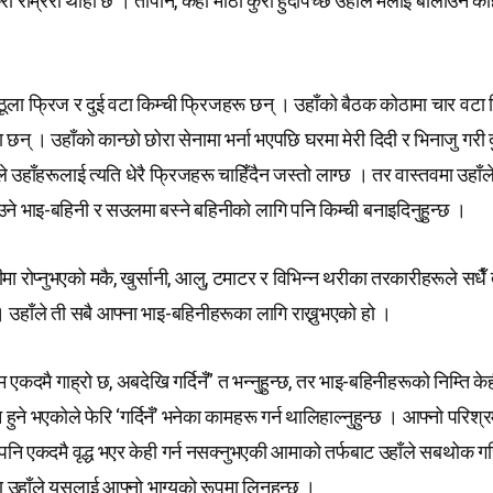
रा राम्ररी थाहा छ । तापनि, केही मीठो कुरा हुँदैपिच्छे उहाँले मलाई बोलाउन कह
 ठूला फ्रिज र दुई वटा किम्ची फ्रिजहरू छन् । उहाँको बैठक कोठामा चार वटा
छन् । उहाँको कान्छो छोरा सेनामा भर्ना भएपछि घरमा मेरी दिदी र भिनाजु गरी द
ैले उहाँहरूलाई त्यति धेरै फ्रिजहरू चाहिँदैन जस्तो लाग्छ । तर वास्तवमा उहाँल
े भाइ-बहिनी र सउलमा बस्ने बहिनीको लागि पनि किम्ची बनाइदिनुहुन्छ ।
मा रोप्नुभएको मकै, खुर्सानी, आलु, टमाटर र विभिन्न थरीका तरकारीहरूले सधैँ
। उहाँले ती सबै आफ्ना भाइ-बहिनीहरूका लागि राख्नुभएको हो ।
म एकदमै गाह्रो छ, अबदेखि गर्दिनँ” त भन्नुहुन्छ, तर भाइ-बहिनीहरूको निम्ति केह
 हुने भएकोले फेरि ‘गर्दिनँ’ भनेका कामहरू गर्न थालिहाल्नुहुन्छ । आफ्नो परिश्
नि एकदमै वृद्ध भएर केही गर्न नसक्नुभएकी आमाको तर्फबाट उहाँले सबथोक गरि
 उहाँले यसलाई आफ्नो भाग्यको रूपमा लिनुहुन्छ ।