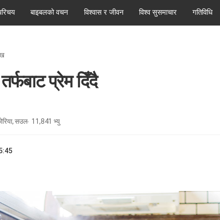
परिचय
बाइबलको वचन
विश्वास र जीवन
विश्व सुसमाचार
गतिविधि
ेख
्फबाट प्रेम दिँदै
 कोरिया, सउल
11,841
भ्यु
5:45