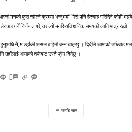
आफ्नो मनको कुरा खोल्ने क्रममा भन्नुभयो “मेरो पनि हेरचाह गरिदिने कोही भइदिए 
ो हेरचाह गर्ने निर्णय त गरे, तर त्यो मनस्थिति क्षणिक समयको लागि मात्र रह्यो ।
लो हुनुअघि नै, म उहाँकी असल बहिनी बन्न चाहन्छु । दिदीले आमाको तर्फबाट मला
नि उहाँलाई आमाको तर्फबाट उस्तै प्रेम दिनेछु ।
카
카
오
톡
공
पछाडि जाने
유
하
기