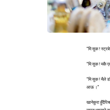
“मि सुक ! स्ट्
“मि सुक ! मकै 
“मि सुक ! मैले
आऊ ।”
खानेकुरा हुँदैप