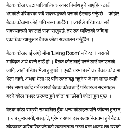
बैठक कोठा एउटा पारिवारिक संस्कार निर्माण हुने सामूहिक ठाउँ
भएकोले परिवारका सबै सदस्यहरूले यसको हेरचाह गर्नुपर्छ । फोहोर
बैठक कोठामा कोही पनि बस्न चाहँदैन । त्यसैले परिवारका सबै
सदस्यहरूले यसलाई सफा राख्नुपर्छ, तर एक व्यक्तिको रुचि वा
एकाधिकारअनुसार बैठक कोठा सञ्चालन गर्नुहुँदैन ।
बैठक कोठालाई अंग्रेजीमा ‘Living Room’ भनिन्छ । यसको
शाब्दिक अर्थ बस्ने ठाउँ हो । बैठक कोठालाई बस्ने ठाउँ बनाउनको
लागि, त्यहाँ परिवार भेला हुनुपर्छ । एउटै घरमा बस्ने तर बैठक कोठामा
भेला नहुने, अथवा भेला भए पनि एकताबद्ध नहुने र जे मन लाग्छ त्यही
गरेर समय बर्बाद गर्ने त्यस्तो बैठक कोठाचाहिँ परिवारका सदस्यहरू
बस्ने कोठा नभएर छरपष्ट हुने कोठा वा ‘छोड्ने कोठा’ हुन पुग्छ ।
बैठक कोठा राम्ररी सञ्चालित हुँदा अन्य कोठाहरू पनि जीवन्त हुन्छन्
। जब कुराकानी, संस्कृति, प्रेम र सपनाहरू सहअस्तित्वमा हुने बैठक
कोठाबाट पारिवारिक प्रेमको सकारात्मक ऊर्जा बग्न थाल्छ तब घरको