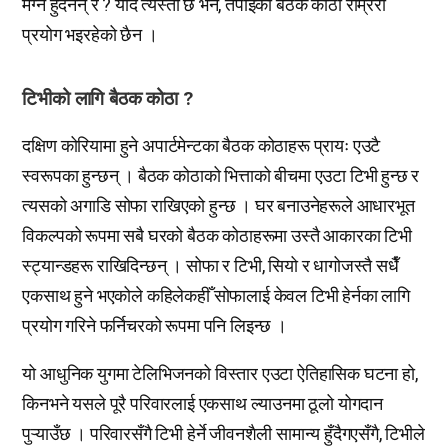
मग्न हुँदैनन् र ? यदि त्यस्तो छ भने, तपाईंको बैठक कोठा राम्ररी
प्रयोग भइरहेको छैन ।
टिभीको लागि बैठक कोठा ?
दक्षिण कोरियामा हुने अपार्टमेन्टका बैठक कोठाहरू प्रायः एउटै
स्वरूपका हुन्छन् । बैठक कोठाको भित्ताको बीचमा एउटा टिभी हुन्छ र
त्यसको अगाडि सोफा राखिएको हुन्छ । घर बनाउनेहरूले आधारभूत
विकल्पको रूपमा सबै घरको बैठक कोठाहरूमा उस्तै आकारका टिभी
स्ट्यान्डहरू राखिदिन्छन् । सोफा र टिभी, सियो र धागोजस्तै सधैँ
एकसाथ हुने भएकोले कहिलेकहीँ सोफालाई केवल टिभी हेर्नका लागि
प्रयोग गरिने फर्निचरको रूपमा पनि लिइन्छ ।
यो आधुनिक युगमा टेलिभिजनको विस्तार एउटा ऐतिहासिक घटना हो,
किनभने यसले पूरै परिवारलाई एकसाथ ल्याउनमा ठूलो योगदान
पुऱ्याउँछ । परिवारसँगै टिभी हेर्ने जीवनशैली सामान्य हुँदैगएसँगै, टिभीले