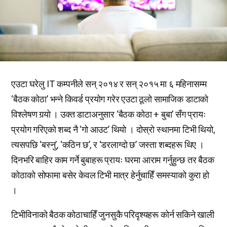
एउटा घरेलु IT कम्पनीले सन् २०१४ र सन् २०१५ मा ६ महिनासम्म
‘बैठक कोठा’ भन्ने किवर्ड प्रयोग गरेर एउटा ठूलो सामाजिक डाटाको
विश्लेषण गर्‍यो । उक्त डाटाअनुसार ‘बैठक कोठा + बुबा’ सँग प्रायः
प्रयोग गरिएको शब्द नै ‘गो आउट’ थियो । दोस्रो स्थानमा टिभी थियो,
त्यसपछि ‘बस्नु’, ‘कठिन छ’, र ‘डरलाग्दो छ’ जस्ता शब्दहरू थिए ।
दिनभरि बाहिर काम गर्ने बुबाहरू प्रायः घरमा आराम गर्नुहुन्छ तर बैठक
कोठाको सोफामा बसेर केवल टिभी मात्र हेर्नुचाहिँ समस्याको कुरा हो
।
टिभीविनाको बैठक कोठाचाहिँ जुनसुकै परिदृश्यहरू कोर्न सकिने खाली