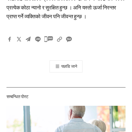
प्रत्येक कोठा न्यानो र सुरक्षित हुन्छ । अनि यस्तो ऊर्जा निरन्तर
प्राप्त गर्ने व्यक्तिको जीवन पनि जीवन्त हुन्छ ।
카
카
오
톡
पछाडि जाने
공
유
하
기
सम्बन्धित पोस्ट