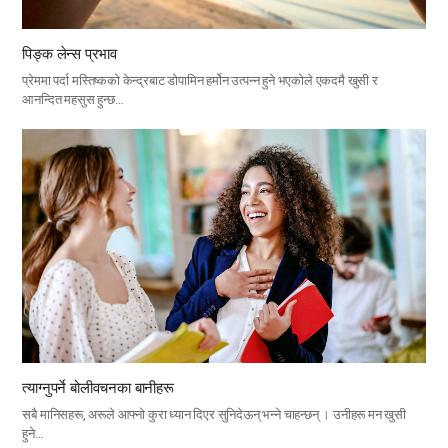
पिङ्क लेन्स प्रभाव
प्रेममा पर्दा मस्तिष्कको केन्द्रबाट डोपामिन हर्मोन उत्पन्न हुने भएकोले एकदमै खुसी र
आनन्दित महसुस हुन्छ…
त्याग्नुपर्ने बोलीवचनका बानीहरू
सबै मानिसहरू, अरूले आफ्नो कुरा ध्यान दिएर सुनिदेऊन् भन्ने चाहन्छन् । उनीहरू मन खुसी
हुने…