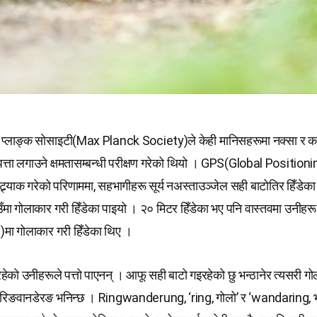
्स प्लाङ्क सोसाइटी(Max Planck Society)ले केही मानिसहरूमा नक्सा र क
त्ता लगाउने क्षमतासम्बन्धी परीक्षण गरेको थियो । GPS(Global Position
्र्याक गरेको परिणाममा, सहभागीहरू सूर्य नअस्ताउञ्जेल सही बाटोतिर हिँडेका 
ँमा गोलाकार गरी हिँडेका पाइयो । २० मिटर हिँडेका भए पनि वास्तवमा उनीहर
s)मा गोलाकार गरी हिँडेका थिए ।
रहेको उनीहरूले पत्तो पाएनन् । आफू सही बाटो गइरहेको छु भन्ठानेर त्यसरी गोल
ै रिङवानडेरङ भनिन्छ । Ringwanderung, ‘ring, गोलो’ र ‘wandaring, भौं