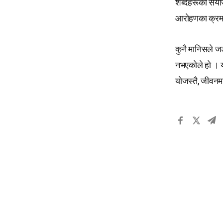
शब्दहरूको संयोज
आरोहणका क्रममा
कुनै मानिसले जङ
नभएकोले हो । या
योजस्तै, जीवनमा 