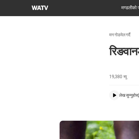
परमेश्वरको
मण्डलीको 
मण्डली
विश्व
सुसमाचार
मन गोडमेल गर्दै
समाज
रिङवा
19,380
भ्यु
लेख सुन्नुहोस्