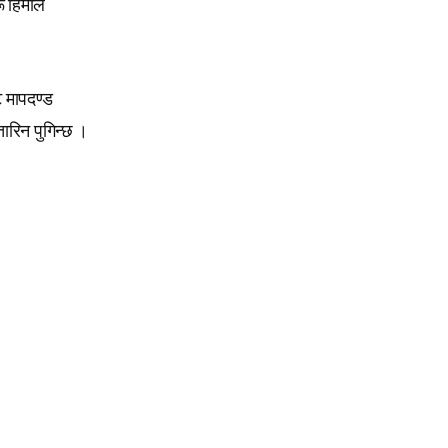
रू हिमाल
ट मापदण्ड
ारिन पुगिन्छ ।