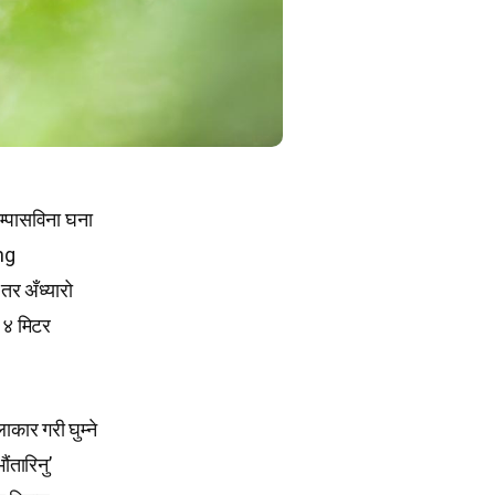
म्पासविना घना
ing
तर अँध्यारो
ू ४ मिटर
ाकार गरी घुम्ने
तारिनु’