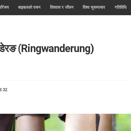
परिचय
बाइबलको वचन
विश्वास र जीवन
विश्व सुसमाचार
गतिविधि
नडेरङ (Ringwanderung)
3:32