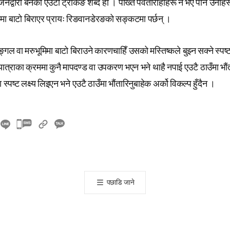
नद्वारा बनेको एउटा ट्रेकिङ शब्द हो । पोख्त पर्वतारोहीहरू नै भए पनि उनीह
 बाटो बिराएर प्रायः रिङवानडेरङको सङ्कटमा पर्छन् ।
्गल वा मरुभूमिमा बाटो बिराउने कारणचाहिँ उसको मस्तिष्कले बुझ्न सक्ने स्पष्
त्राका क्रममा कुनै मापदण्ड वा उपकरण भएन भने थाहै नपाई एउटै ठाउँमा भौंत
स्पष्ट लक्ष्य लिइएन भने एउटै ठाउँमा भौंतारिनुबाहेक अर्को विकल्प हुँदैन ।
카
카
오
톡
공
पछाडि जाने
유
하
기