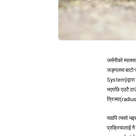
जर्मनीको म्याक
जङ्गलमा बाटो प
System)द्वारा ट
भएपछि एउटै ठाउ
त्रिज्या(radiu
यद्यपि त्यसो भइ
प्रक्रियालाई न