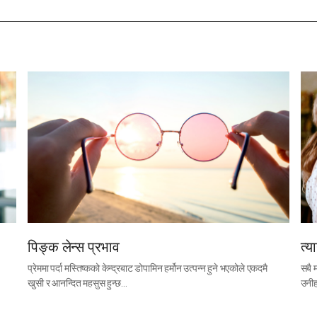
पिङ्क लेन्स प्रभाव
त्य
प्रेममा पर्दा मस्तिष्कको केन्द्रबाट डोपामिन हर्मोन उत्पन्न हुने भएकोले एकदमै
सबै 
खुसी र आनन्दित महसुस हुन्छ…
उनीह