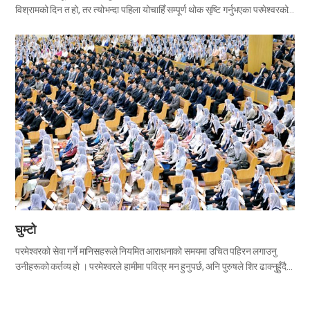
विश्रामको दिन त हो, तर त्योभन्दा पहिला योचाहिँ सम्पूर्ण थोक सृष्टि गर्नुभएका परमेश्वरको
सृष्टिलाई सम्झना गर्ने दिन हो । परमेश्वरले सृष्टिकर्ताको सम्झनाको दिन, शबाथ-दिनलाई
विशेष दिनको रूपमा छुट्ट्याउनुभएर १० आज्ञामध्ये चौथो आज्ञाको रूपमा तोकिदिनुभयो ।
“शबाथ-दिन पवित्र मान्नुपर्छ भनी याद राख्नू ।”प्रस २०:८ परमेश्वरको प्रजा हो भने
परमेश्वरको इच्छाअनुसार शबाथ-दिन पवित्र रूपले मान्नुपर्छ । शबाथ-दिन मानेको छ कि
छैन भन्ने कुराद्वारा परमेश्वरले आफ्ना प्रजाहरूलाई छुट्ट्याउनुहुन्छ (इज २०:११-१७; यशै
५६:१-७) । त्यसोभए सातौँ दिन शबाथ-दिन कुन बारमा पर्छ होला ? येशूज्यू पुनरुत्थान
हुनुभएको दिनसम्बन्धी अभिलेखद्वारा शबाथ-दिन शनिबार हो भनेर बाइबलले गवाही दिएको छ
। हप्ताको पहिलो दिनको बिहानै उहाँ जीवित भई उठ्नुभएपछि ... (सरल नेपाली बाइबल :
आइतबार बिहानै)मर्क १६:९…
घुम्टो
परमेश्वरको सेवा गर्ने मानिसहरूले नियमित आराधनाको समयमा उचित पहिरन लगाउनु
उनीहरूको कर्तव्य हो । परमेश्वरले हामीमा पवित्र मन हुनुपर्छ, अनि पुरुषले शिर ढाक्नुहुँदैन,
तर स्त्रीले शिर ढाक्नुपर्छ भन्ने शिक्षा दिनुभयो । ... हरेक मानिसको शिर ख्रीष्ट हुनुहुन्छ,
स्त्रीको शिर तिनको पति हो, अनि ख्रीष्टको शिर परमेश्वर हुनुहुन्छ । प्रार्थना गर्दा वा