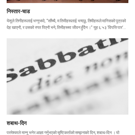
निस्तार-चाड
येशूले तिनीहरूलाई भन्नुभयो, “साँच्चै, म तिमीहरूलाई भन्दछु, तिमीहरूले मानिसको पुत्रको
देह खाएनौ, र उसको रगत पिएनौ भने, तिमीहरूमा जीवन हुँदैन ।” यूह ६:५३ ‘विपत्ति पार’
गराउने निस्तार-चाड(Passover) पवित्र पात्रोअनुसार पहिलो महिनाको १४औँ दिनको
साँझमा मनाइन्छ । निस्तार-चाडचाहिँ ३,५०० वर्षअघि मिश्रमा ४०० वर्षभन्दा बढी समय
दासत्वको जीवन जिइरहेका इस्राएलीहरूलाई निस्तार-चाडको थुमाको…
शबाथ-दिन
परमेश्वरले मान्नू भनेर आज्ञा गर्नुभएको सृष्टिकर्ताको सम्झनाको दिन, शबाथ-दिन । यो