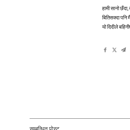
हामी सानो छँदा,
बितिसक्दा पनि मै
यो दिदीले बहिनीप
सम्बन्धित पोस्ट