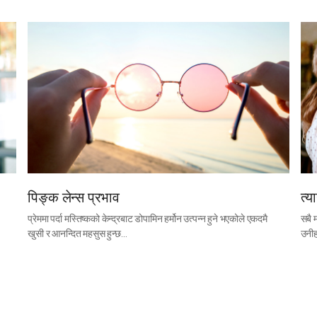
पिङ्क लेन्स प्रभाव
त्य
प्रेममा पर्दा मस्तिष्कको केन्द्रबाट डोपामिन हर्मोन उत्पन्न हुने भएकोले एकदमै
सबै 
खुसी र आनन्दित महसुस हुन्छ…
उनीह