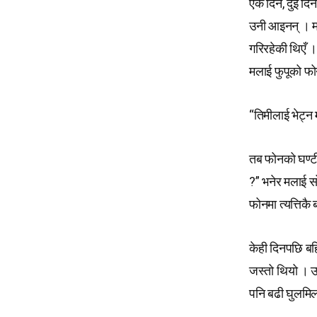
एक दिन, दुई दिन 
उनी आइनन् । मला
गरिरहेकी थिएँ 
मलाई फुपूको फोन
“तिमीलाई भेट्न
तब फोनको घण्टी 
?” भनेर मलाई सो
फोनमा त्यत्तिकै 
केही दिनपछि बह
जस्तो थियो । उ
पनि बढी घुलमिल