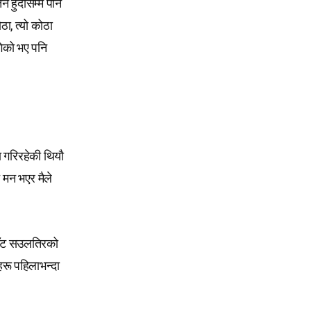
तन हुँदासम्म पनि
ा, त्यो कोठा
गेको भए पनि
ा गरिरहेकी थियौ
 मन भएर मैले
छाँट सउलतिरको
हरू पहिलाभन्दा