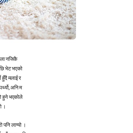
हिला नजिकै
पछि भेट भएको
 हुँदै मलाई र
्थ्यो, अनि म
रो हुने भएकोले
यो ।
ो पनि लाग्यो ।