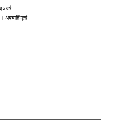
३० वर्ष
 । अबचाहिँ मूर्ख