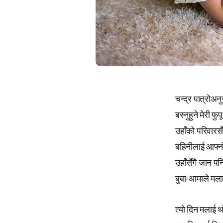
चन्द्र पात्रोअन
बस्नुहुने मेरी
उहाँको परिवारसँग
बहिनीलाई आफ्नो 
उहाँसँगै जान पनि
बुबा-आमाले मलाई
त्यो दिन मलाई थ