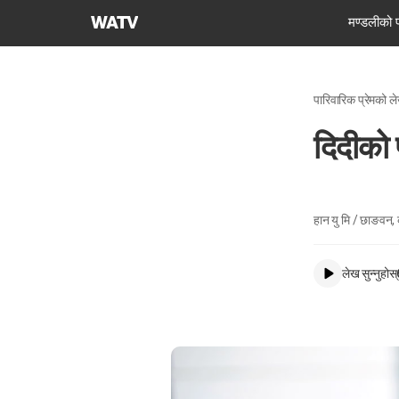
परमेश्वरको
मण्डलीको 
मण्डली
विश्व
सुसमाचार
पारिवारिक प्रेमको ल
समाज
दिदीको 
हान यु मि / छाङवन,
लेख सुन्नुहोस्