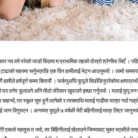
ुसार नव वर्ष परेको जाडो बिदामा म प्राथमिक तहको दोस्रो श्रेणीमा थिएँ । प
 फुपू टाढाको सहरमा सर्नुभएपछि एक दिन हामीलाई भेट्न आउनुभयो । लामो समय
ै हामीले हर्षपूर्ण समय बितायौं । फर्कनुअघि फुपूले बिछोडिनुपरेकोमा क्षमाप्रार्थी
घर लगेर डुलाउने अनि मीठो परिकार खुवाउने इच्छा गर्नुभयो । मलाई फुपू मन पर
 चाहन्थें, तर स्कूल सुरु हुनै लागेको र त्यसमाथि मलाई गाडीमा यात्रा गर्दा गाह्
 जान दिनुभएन । अन्त्यमा फुपूले ७ वर्षकी मेरी बहिनीलाई मात्र लिएर जानुभ
ोरै एकलो महसुस त भयो, तर बिहिनीलाई खेलाउने जिम्माबाट मुक्त भएकीले राम्र