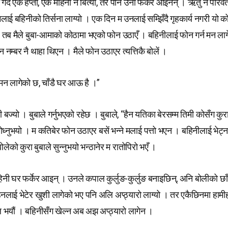
गर्दै एक हप्ता, एक महिना नै बित्यो, तर पनि उनी फर्केर आइनन् । ऋतु नै परिवर्
ई बहिनीको तिर्सना लाग्यो । एक दिन म उनलाई सम्झिँदै गृहकार्य नगरी यो कोठ
। तब मैले बुबा-आमाको कोठामा भएको फोन उठाएँ । बहिनीलाई फोन गर्न मन ला
 नम्बर नै थाहा थिएन । मैले फोन उठाएर त्यत्तिकै बोलें ।
 मन लागेको छ, चाँडै घर आऊ है ।”
बज्यो । बुबाले गर्नुभएको रहेछ । बुबाले, “हैन यतिका बेरसम्म तिमी कोसँग कुर
ध्नुभयो । म कतिबेर फोन उठाएर बसें भन्ने मलाई पत्तो भएन । बहिनीलाई भेट्न
बोलेको कुरा बुबाले सुन्नुभयो भन्ठानेर म रातोपिरो भएँ ।
िनी घर फर्केर आइन् । उनले कपाल कुर्लुङ-कुर्लुङ बनाइछिन्, अनि बोलीको 
नलाई भेटेर खुशी लागेको भए पनि अलि अप्ठ्यारो लाग्यो । तर एकैछिनमा हामी
 भयौं । बहिनीसँग खेल्न अब अझ अप्ठ्यारो लागेन ।