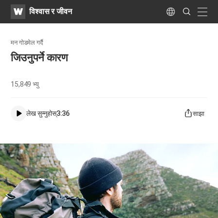
WATV
Search
विश्वास र जीवन
Submit
naviga
Language
मन गोडमेल गर्दै
जिउनुपर्ने कारण
15,849
भ्यु
लेख सुन्नुहोस्
3:36
साझा