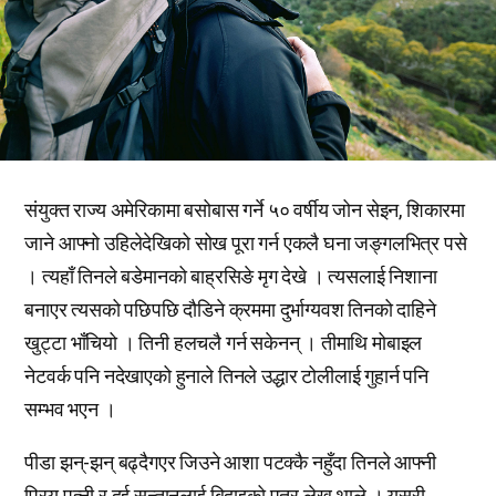
संयुक्त राज्य अमेरिकामा बसोबास गर्ने ५० वर्षीय जोन सेइन, शिकारमा
जाने आफ्नो उहिलेदेखिको सोख पूरा गर्न एकलै घना जङ्गलभित्र पसे
। त्यहाँ तिनले बडेमानको बाह्रसिङे मृग देखे । त्यसलाई निशाना
बनाएर त्यसको पछिपछि दौडिने क्रममा दुर्भाग्यवश तिनको दाहिने
खुट्टा भाँचियो । तिनी हलचलै गर्न सकेनन् । तीमाथि मोबाइल
नेटवर्क पनि नदेखाएको हुनाले तिनले उद्धार टोलीलाई गुहार्न पनि
सम्भव भएन ।
पीडा झन्-झन् बढ्दैगएर जिउने आशा पटक्कै नहुँदा तिनले आफ्नी
प्रिय पत्नी र दुई सन्तानलाई बिदाइको पत्र लेख्न थाले । यसरी