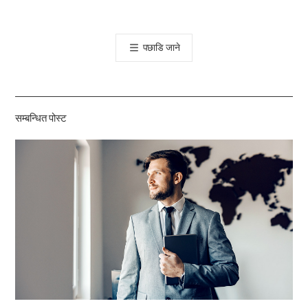
카
오
톡
पछाडि जाने
공
유
하
기
सम्बन्धित पोस्ट