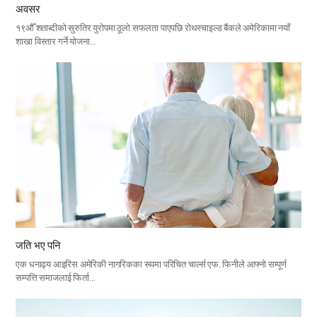
अवसर
१९औँ शताब्दीको सुरुतिर युरोपमा ठूलो सफलता पाएपछि रोथस्चाइल्ड बैंकले अमेरिकामा नयाँ
शाखा विस्तार गर्ने योजना…
जति भए पनि
एक धनाढ्य आइरिस अमेरिकी नागरिकका रूपमा परिचित चार्ल्स एफ. फिनीले आफ्नो सम्पूर्ण
सम्पत्ति समाजलाई फिर्ता…