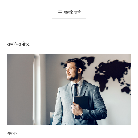
톡
पछाडि जाने
공
유
하
기
सम्बन्धित पोस्ट
अवसर