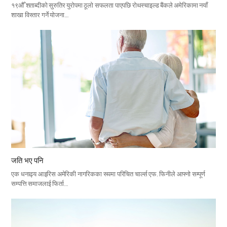
१९औँ शताब्दीको सुरुतिर युरोपमा ठूलो सफलता पाएपछि रोथस्चाइल्ड बैंकले अमेरिकामा नयाँ
शाखा विस्तार गर्ने योजना…
जति भए पनि
एक धनाढ्य आइरिस अमेरिकी नागरिकका रूपमा परिचित चार्ल्स एफ. फिनीले आफ्नो सम्पूर्ण
सम्पत्ति समाजलाई फिर्ता…