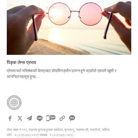
पिङ्क लेन्स प्रभाव
प्रेममा पर्दा मस्तिष्कको केन्द्रबाट डोपामिन हर्मोन उत्पन्न हुने भएकोले एकदमै खुसी र
आनन्दित महसुस हुन्छ…
카
카
पोस्ट बक्स नं ११९, सङनाम बुन्दाङ हुलाक कार्यालय, बुन्दाङ-गु, सङनाम-सी, ग्यङगी-दो, कोरिया
오
फोन : +८२-३१-७३८-५९९९ फ्याक्स : +८२-३१-७३८-५९९८