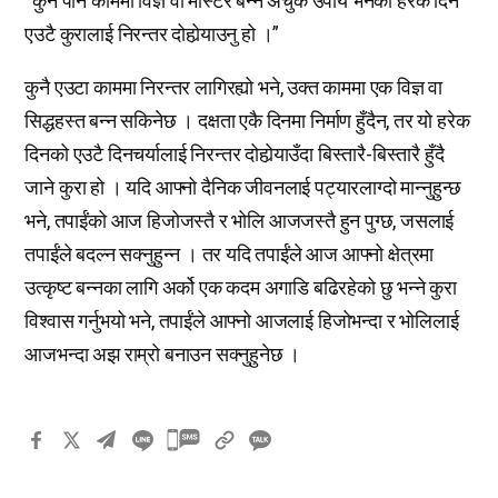
“कुनै पनि काममा विज्ञ वा मास्टर बन्ने अचुक उपाय भनेको हरेक दिन
एउटै कुरालाई निरन्तर दोहोर्‍याउनु हो ।”
कुनै एउटा काममा निरन्तर लागिरह्यो भने, उक्त काममा एक विज्ञ वा
सिद्धहस्त बन्न सकिनेछ । दक्षता एकै दिनमा निर्माण हुँदैन, तर यो हरेक
दिनको एउटै दिनचर्यालाई निरन्तर दोहोर्‍याउँदा बिस्तारै-बिस्तारै हुँदै
जाने कुरा हो । यदि आफ्नो दैनिक जीवनलाई पट्यारलाग्दो मान्नुहुन्छ
भने, तपाईंको आज हिजोजस्तै र भोलि आजजस्तै हुन पुग्छ, जसलाई
तपाईंले बदल्न सक्नुहुन्न । तर यदि तपाईंले आज आफ्नो क्षेत्रमा
उत्कृष्ट बन्नका लागि अर्को एक कदम अगाडि बढिरहेको छु भन्ने कुरा
विश्वास गर्नुभयो भने, तपाईंले आफ्नो आजलाई हिजोभन्दा र भोलिलाई
आजभन्दा अझ राम्रो बनाउन सक्नुहुनेछ ।
카
카
오