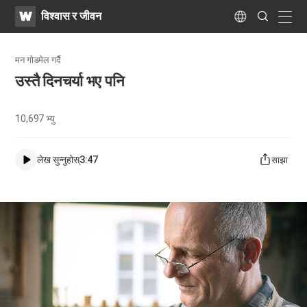
WATV
Search
विश्वास र जीवन
Submit
naviga
Language
मन गोडमेल गर्दै
उस्तै दिनचर्या भए पनि
10,697
भ्यु
लेख सुन्नुहोस्
3:47
साझा