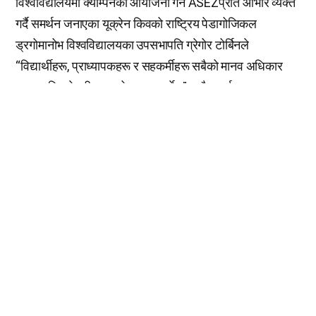
विश्वविद्यालयमा क्याम्पेनको आयोजना गर्ने ASEZप्रति आभार व्यक्त
गर्दै समर्थन जनाएका यूक्रेन किवको राष्ट्रिय पेडागोजिकल
ड्रगोमानोभ विश्वविद्यालयका उपसभापति ग्रेगोर टोर्बिनले
“विद्यार्थीहरू, प्राध्यापकहरू र सहकर्मीहरू सबैको मानव अधिकार
प्रत्याभूति हुने गरी म सक्दो प्रयत्न गर्नेछु” भन्दै समर्थन जनाए ।
रेछेल लिन स्टोछ(कोरियाको गाछन विश्वविद्यालय अन्तर्राष्ट्रिय भाषा
केन्द्रका प्रोफेसर)ले “अझै पनि असङ्ख्य मानिसहरूको मानव
अधिकार हनन भइरहेको अवस्था छ । यदि विश्वविद्यालय विद्यार्थीहरू
आ-आफ्नो ठाउँबाट मानव अधिकार जनचेतनाको निम्ति उठे भने
संसारमा सकारात्मक परिवर्तन आउनेछ” भन्दै ASEZका निम्ति ताली
बजाए ।