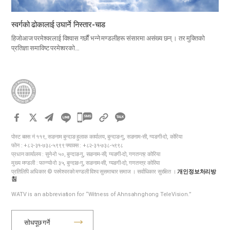
स्वर्गको ढोकालाई उघार्ने निस्तार-चाड
हिजोआज परमेश्वरलाई विश्वास गर्छौं भन्ने मण्डलीहरू संसारमा असंख्य छन् । तर मुक्तिको
प्रतिज्ञा समाविष्ट परमेश्वरको…
카
카
पोस्ट बक्स नं ११९, सङनाम बुन्दाङ हुलाक कार्यालय, बुन्दाङ-गु, सङनाम-सी, ग्यङगी-दो, कोरिया
오
फोन : +८२-३१-७३८-५९९९ फ्याक्स : +८२-३१-७३८-५९९८
톡
प्रधान कार्यालय : सुने-रो ५०, बुन्दाङ-गु, सङनाम-सी, ग्यङगी-दो, गणतन्त्र कोरिया
मुख्य मण्डली : फान्ग्यो-रो ३५, बुन्दाङ-गु, सङनाम-सी, ग्यङगी-दो, गणतन्त्र कोरिया
공
प्रतिलिपि अधिकार © परमेश्वरको मण्डली विश्व सुसमाचार समाज । सर्वाधिकार सुरक्षित ।
개인정보처리방
유
침
하
WATV is an abbreviation for “Witness of Ahnsahnghong TeleVision.”
기
सोधपूछ गर्ने