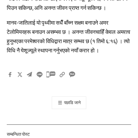
पिउन सकिन्छ, अनि अनन्त जीवन प्राप्त गर्न सकिन्छ ।
मानव-जातिलाई यो पृथ्वीमा सधैँ बाँच्न सक्षम बनाउने अमर
टेलोमियरहरू बनाउन असम्भव छ । अनन्त जीवनचाहिँ केवल अमरत्व
हुनुभएका परमेश्वरको विधिद्वारा मात्र सम्भव छ (­१ तिमो ६:१६) । त्यो
विधि नै येशूज्यूले स्थापना गर्नुभएको नयाँ करार हो ।
카
카
오
톡
पछाडि जाने
공
유
하
기
सम्बन्धित पोस्ट