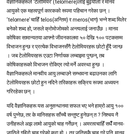
वैज्ञानिकहरूले ‘टेलोमियर’ (telomere)लाई बुढ्यौली र मानव
आयुको एक महत्वपूर्ण कारकको रूपमा पहिचान गरेका छन् ।
‘telomere’ चाहिँ telos(अन्तिम) र meros(भाग) भन्ने शब्द मिलेर
बनेको शब्द हो, जसले क्रोमोजोमको अन्त्यलाई जनाउँछ । मानव
कोषिका सामान्यतया आफ्नो जीवनकालमा ५० देखि १०० पटकसम्म
विभाजन हुन्छ र प्रत्येक विभाजनसँगै टेलोमियरहरू छोटो हुँदै जान्छ
। जब टेलोमियरहरू एउटा निर्णायक लम्बाइमा पुग्छन्, तब
कोषिकाहरूको विभाजन रोकिएर त्यो मर्ने अवस्था हुन्छ ।
वैज्ञानिकहरूले मानवीय आयु लम्बाउने सम्भावना बढाउनका लागि
टेलोमियरहरू छोटो हुन नदिने तरिकाहरू सक्रिय रूपमा अध्ययन
गरिरहेका छन् ।
यदि वैज्ञानिकहरू यस अनुसन्धानमा सफल भए भने हाम्रो आयु १००
वर्ष पुग्नेछ, तर के मानिसहरू साँच्चै सन्तुष्ट हुनेछन् त ? निश्चय नै
उनीहरूले अझ लामो आयुको चाह गर्नेछन् । अमरत्वचाहिँ सधैँ मानव-
जातिले गहिरो चाह गरेको कुरा हो । तर जतिसुकै चाह गरे पनि, मानव