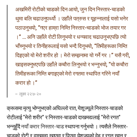
अखमिरी रोटीको चाडको दिन आयो, जुन दिन निस्तार-चाडको
थुमा बलि चढाउनुपर्थ्यो । उहाँले पत्रुस र यूहन्नालाई यसो भनेर
पठाउनुभयो, “गएर हाम्रा निम्ति निस्तार-चाडको भोज तयार गर
।” … अनि उहाँले रोटी लिनुभयो र धन्यवाद चढाउनुभएपछि त्यो
भाँच्नुभयो र तिनीहरूलाई यसो भन्दै दिनुभयो, “तिमीहरूका निम्ति
दिइएको यो मेरो शरीर हो । मेरो सम्झनामा यो गर्ने गर ।” यसै गरी,
खाइसक्नुभएपछि उहाँले कचौरा लिनुभयो र भन्नुभयो, “यो कचौरा
तिमीहरूका निम्ति बगाइएको मेरो रगतमा स्थापित गरिने नयाँ
करार हो ।”
लूका २२:७-२०
क्रूसमा मृत्यु भोग्नुभएको अघिल्लो रात, येशूज्यूले निस्तार-चाडको
रोटीलाई “मेरो शरीर” र निस्तार-चाडको दाखमद्यलाई “मेरो रगत”
भन्नुहुँदै
नयाँ करार
निस्तार-चाड
स्थापना गर्नुभयो । त्यसैले निस्तार-
चाडको रोटी र दाखमद्य खाएमा र पिएमा येशूज्यूको देह र रगत खान र