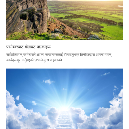
परमेश्वरबाट बोलावट पाएकाहरू
सर्वशक्तिमान् परमेश्वरले आफ्ना सन्तानहरूलाई बोलाउनुभएर तिनीहरूद्वारा आफ्ना महान्
कार्यहरू पूरा गर्नुभएको छ भन्ने कुरा बाइबलको…