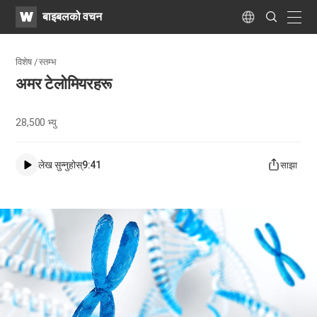
WATV
Search
बाइबलको वचन
Submit
naviga
Language
विशेष / स्तम्भ
अमर टेलोमियरहरू
28,500
भ्यु
लेख सुन्नुहोस्
9:41
साझा