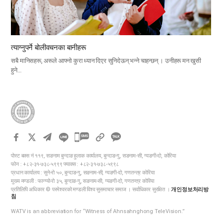
त्याग्नुपर्ने बोलीवचनका बानीहरू
सबै मानिसहरू, अरूले आफ्नो कुरा ध्यान दिएर सुनिदेऊन् भन्ने चाहन्छन् । उनीहरू मन खुसी
हुने…
카
카
पोस्ट बक्स नं ११९, सङनाम बुन्दाङ हुलाक कार्यालय, बुन्दाङ-गु, सङनाम-सी, ग्यङगी-दो, कोरिया
오
फोन : +८२-३१-७३८-५९९९ फ्याक्स : +८२-३१-७३८-५९९८
톡
प्रधान कार्यालय : सुने-रो ५०, बुन्दाङ-गु, सङनाम-सी, ग्यङगी-दो, गणतन्त्र कोरिया
मुख्य मण्डली : फान्ग्यो-रो ३५, बुन्दाङ-गु, सङनाम-सी, ग्यङगी-दो, गणतन्त्र कोरिया
공
प्रतिलिपि अधिकार © परमेश्वरको मण्डली विश्व सुसमाचार समाज । सर्वाधिकार सुरक्षित ।
개인정보처리방
유
침
하
WATV is an abbreviation for “Witness of Ahnsahnghong TeleVision.”
기