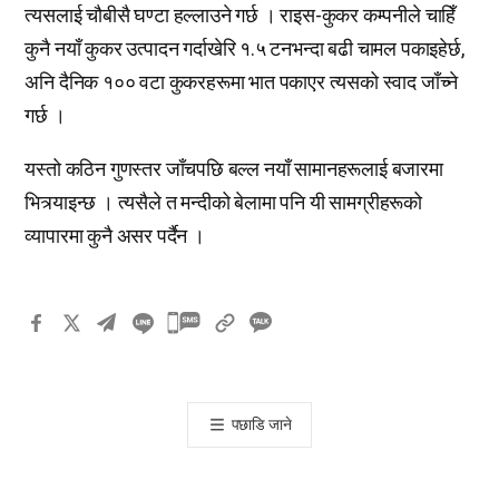
त्यसलाई चौबीसै घण्टा हल्लाउने गर्छ । राइस-कुकर कम्पनीले चाहिँ
कुनै नयाँ कुकर उत्पादन गर्दाखेरि १.५ टनभन्दा बढी चामल पकाइहेर्छ,
अनि दैनिक १०० वटा कुकरहरूमा भात पकाएर त्यसको स्वाद जाँच्ने
गर्छ ।
यस्तो कठिन गुणस्तर जाँचपछि बल्ल नयाँ सामानहरूलाई बजारमा
भित्र्याइन्छ । त्यसैले त मन्दीको बेलामा पनि यी सामग्रीहरूको
व्यापारमा कुनै असर पर्दैन ।
카
카
오
톡
पछाडि जाने
공
유
하