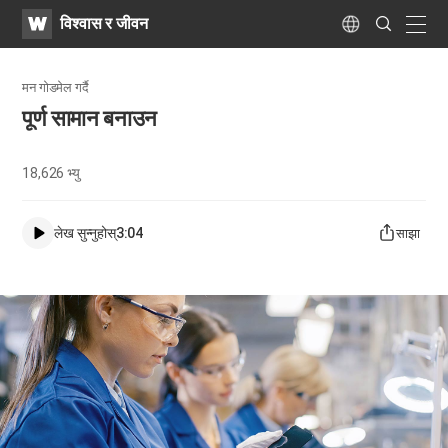
WATV
Search
विश्वास र जीवन
Submit
naviga
Language
मन गोडमेल गर्दै
पूर्ण सामान बनाउन
18,626
भ्यु
लेख सुन्नुहोस्
3:04
साझा