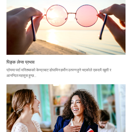
पिङ्क लेन्स प्रभाव
प्रेममा पर्दा मस्तिष्कको केन्द्रबाट डोपामिन हर्मोन उत्पन्न हुने भएकोले एकदमै खुसी र
आनन्दित महसुस हुन्छ…