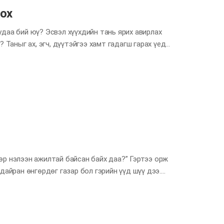
лох
даа бий юү? Эсвэл хүүхдийн тань ярих авирлах
 Таныг ах, эгч, дүүтэйгээ хамт гадагш гарах үед
мэдэж байсан тохиолдол байхгүй гэж үү? Ойр
 үгийг хаа нэг сонсож л байсан биз дээ? Нэг
уршил, дуу хоолой, тэр ч бүү хэл сэтгэл хөдлөлөө
 хүч нөлөө байгаа ч гэсэн хүн эргэн тойрныхоо
йнхэн нэг нэгнээ дуурайдаг нь яах ч аргагүй зүйл.
өдөр нэлээн ажилтай байсан байх даа?” Гэртээ орж
дайран өнгөрдөг газар бол гэрийн үүд шүү дээ.
лдаг орон зай, зочин гийчний хувьд гэрийнхэн
сэгхэн газар эзэлдэг ч айл гэрийн үүдний үүрэг
ч өгөөд, гэртээ орж ирэхэд нь баяртайгаар угтан
биш, харин харилцан ойлголцох, эвсэн нэгдэх орон