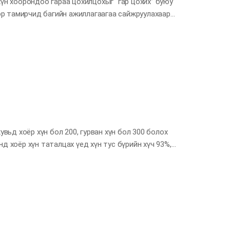
хүн хоорондоо гараа цохилцохыг “гар цохих” буюу
еэр тамирчид багийн ажиллагаагаа сайжруулахаар
ийг судалтал тамирчид нь хоорондоо high five
арилцан үйлдэл их хийдэг ажээ. Багш нь урам хүч
атгах зэрэг үйлдэл үзүүлдэг сурагчийг бусад
хоёр дахин нэмэгддэг гэсэн өөр нэгэн судалгаа ч
г шиг алга таших нь эерэг мэдрэмж төрүүлж,
л өөртөө итгэх итгэл ч…
увьд хоёр хүн бол 200, гурван хүн бол 300 болох
д хоёр хүн таталцах үед хүн тус бүрийн хүч 93%,
ч гаргадаг нь харагджээ. Энэ мэтээр ямар ч
рдаг үзэгдлийг “Рингелманны үр дүн” гэдэг аж.
эн нэгэн хийх байлгүй” гэсэн бодлоос улбаатай юм.
л хамт амьдрах газар байтал зарим үед гэр орны
амт хийх ёстой…