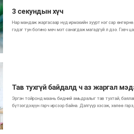
3 секундын хүч
Нар мандаж жаргасаар нүд ирмэхийн зуурт нэг сар өнгөрнө.
гэдэг тун богино мөч мэт санагдаж магадгүй л дээ. Гэвч ц
л богинохон хугацаа ямар нэг чухал тэмцээний дэвжээн дэ
ч өөрчилж чадна. Хаа нэгтээ шинэ амь төрж ч болно. Богин
үүнийг зөв ашиглаж чадвал сайн үр дүнд хүрч болох юм. Та
болохгүй нь юун? Хамгийн чухал зүйл бол хэрэгжүүлэх. Хэрэ
болон өөрийгөө аз жаргалтай болгоход хангалттай их цаг ху
гурав! Зөвлөмж 3…
Тав тухгүй байдалд ч аз жаргал мэд
Эргэн тойронд маань бидний амьдралыг тав тухтай, баялаг
бүтээгдэхүүн гарч ирсээр байна. Дэлгүүр хэсэж, хөлөө гар
хүссэн бараагаа гэртээ хүргүүлж, бие биетэйгээ уулзахгүй
байна. Гэвч тав тухтай амьдрал гэгч дандаа ч тийм аз жар
хөгжил нь алхах, хөдлөх цагийг багасгадаг тул хөдөлгөөни