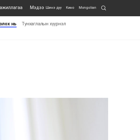
Search
 ажиллагаа
Мэдээ
Шинэ дуу
Кино
Mongolian
Submit
олох нь
Тунхаглалын хүүрнэл