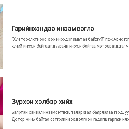
хэрэглээ “дижитал дементиа” хэмээх ой санамж алдах, мар
Хаяа бид өчүүхэн төдий таагүй зүйлийг ч томруулж, хүндээр
дассанаас үүдэн гарч ирдэг сөрөг нөлөө юм. Энэ сарын да
Гэрийнхэндээ инээмсэглэ
“Хүн төрөлхтнөөс өөр инээдэг амьтан байхгүй” гэж Аристо
хүний инээж байгааг дуурайн инээж байгаа мэт харагддаг 
амьтад хүн шиг эхийн хайр, эцгийн хайр гээд гэр бүлээ гэх 
инээмсэглэл, инээд хөөр гэгч юм өгч чаддаггүй. Ингээд б
бусдад инээмсэглэл, инээд хөөрөө харуулж байгаа нь агуу
айл гэр, анги танхим, улс нийгэм аль аль нь уйтгартай, эл 
учраас аав нь инээвэл үр хүүхэд нь инээж, үр хүүхдээ инээв
хамаагүй, нэг нь л инээхэд…
Зүрхэн хэлбэр хийх
Баяртай байвал инээмсэглэж, талархвал баярлалаа гээд, уу
Дотор чинь байгаа сэтгэлийн хөдөлгөөн гадагш гаргаж илэ
ч мөн ялгаагүй. Гэвч зарим үед гэрийнхэн юм чинь илэрхий