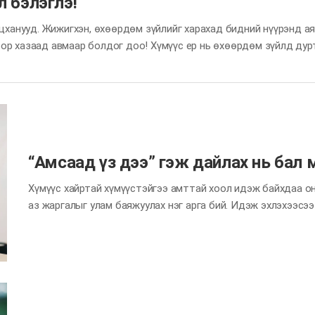
 бэлэглэ!
яцханууд. Жижигхэн, өхөөрдөм зүйлийг харахад бидний нүүрэнд а
ор хазаад авмаар болдог доо! Хүмүүс ер нь өхөөрдөм зүйлд дурт
р ялгаруулдаг аж. Сонирхолтой нь уурлаж стресстсэн, бухимдсан 
й гэж? Дотоод сэтгэлээ нээж, эргэн тойрондоо аз жаргал түгээ
 Нүдээ томруулж, өхөөрдөм нүүрний хувирал гарга. Бүр өхөөрдөм
т). Хүүхэлдэйн киноны өхөөрдөм дүртэй бэлэг өг. Өөрөө хөөрхөн…
“Амсаад үз дээ” гэж дайлах нь бал 
Хүмүүс хайртай хүмүүстэйгээ амттай хоол идэж байхдаа он
аз жаргалыг улам баяжуулах нэг арга бий. Идэж эхлэхээсээ 
Хайртай хүндээ эхэлж хоол амтлуулах гэж эелдгээр урих т
идээд цадах мэдрэмжтэй харьцуулшгүй юм. Энэ сард гэрий
бал мэт амттай байх нь мэдээж! Зөвлөмж Гэрийнхнийхээ ду
Хоолноосоо хэсэгхэнийг халбагадан авна. Тавгаа зөөлөн 
гэсэн хоолоо аманд нь шууд хийж өгнө. Дээрх аль нэг үйлдл
хэлнэ. ※ Жич: Хэрэв нөгөө хүн хүсэхгүй байвал ингэхээ боли