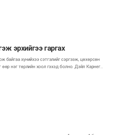
өдлөлийг сөргөөр илэрхийлж гаргах нь бий.
г боловч үнэндээ үүнийгээ шууд дамжуулах нь илүү
зүрхэн хэлбэр хийж, хайраа илэрхийлцгээе.
 хэнийх нь сэтгэл сайхан болж, шинэ хүч ундран
эрээ өргөж, том зүрх хийх. Хоёр эрхийгээ…
гэж эрхийгээ гаргах
ож байгаа хүнийхээ сэтгэлийг сэргээж, цөхөрсөн
 өөр нэг төрлийн хоол гэхэд болно. Дэйл Карнеги
 үг байхгүй. Хэн нэгнийг магтаж байснаа өөрсдөө
үүнийг нандигнан, сэтгэл дотроо хадгалдаг ч
!”, “Та хамгийн шилдэг нь!” Магтахын сацуу
хаас илүү эрхий гаргах нь нөгөө хүнийхээ
хий хуруугаа гаргаж, магтаал харамгүй хэлээрэй.
аргалтай болгодог юм шүү. Зөвлөмж Ийм