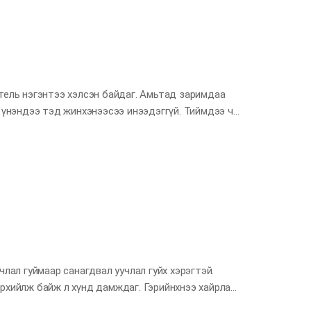
тамхай болох шинэ өвчин хүртэл үүсгээд байна.
 хүлээн авах нь бий. Энэ нь тав тухтай зүйлд хэт
алгавар бол тав тухтай байдалд нуугдсан баяр…
тель нэгэнтээ хэлсэн байдаг. Амьтад заримдаа
ч үнэндээ тэд жинхэнээсээ инээдэггүй. Тиймдээ ч
хайр байдаг хэр нь гэр бүлийнхэндээ халуун дулаан
одохоор хайртай гэр бүлийнхэндээ төдийгүй
 том ерөөл тавилан ажээ. Инээд хөөр байхгүй бол
хуль байх юм. Инээд хөөр гэгч зүйл халдварладаг
эл ээж нь ч инээдэг. Хэн нь эхэлж инээх нь
члал гуймаар санагдвал уучлал гуйх хэрэгтэй.
рхийлж байж л хүнд дамждаг. Гэрийнхнээ хайрлах
лэхгүй байсан ч миний сэтгэлийг ойлгоно гэж бодох