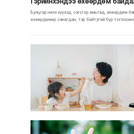
Гэрийнхэндээ өхөөрдөм байдал
Булцгар нялх хүүхэд, сэгсгэр амьтад, өхөөрдөм б
өхөөрдмөөр санагдан, тэр байтугай бүр тоглоомо
допамин хэмээх хайрын даавар, аз жаргалын даава
гэрийнхэндээ өхөөрдөм бэлэг өгч яагаад болохгү
зургуудаа хамт үз. Зөөлөн, өхөөрдөм өнгөөр ярь.
нь цэцгэн поз, туулайн чих, зүрхэн хэлбэр гэх мэ