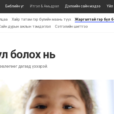
Библийн үг
Итгэл & Амьдрал
Дэлхийн сайн мэдээ
Үйл
илцаа
Хайр татам гэр бүлийн маань түүх
Жаргалтай гэр бүл б
Сайн дурын ажлын тэмдэглэл
Сэтгэлийн шигтгээ
үл болох нь
өвлөгөөг дагаад үзээрэй.