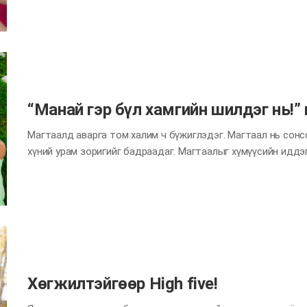
тохиолдол их байдаг. Эсвэл хайр гэх эерэг сайхан сэтгэл х
Гэрийнхэн хоорондоо бие биенээ хайрлах нь зүй ёсны хэрэ
утга учиртай биш үү? Энэ сард хоёр гараараа гэрийнхэндээ 
Жаахан ичмээр мэт боловч хайртай гэдгээ илэрхийлэхэд хэн
гарна. Зөвлөмж 1. Зүрхэн хэлбэр хийх арга. Гараа толгой дэ
“Манай гэр бүл хамгийн шилдэг нь!” 
Магтаалд аварга том халим ч бүжиглэдэг. Магтаал нь сонс
хүний урам зоригийг бадраадаг. Магтаалыг хүмүүсийн иддэг
хэлэхдээ “Магтаалаас илүү урам зориг өгч, сэтгэл хөдөлгөх
мартаж мэднэ. Харин магтаал сонссон хүн насан туршдаа т
байж мэдэх юм” гэсэн байдаг. “Сайн байна!”, “Мундаг байлаа
эрхийгээ гаргавал үр дүнтэй байдаг. Зарим үед олон юм яри
сэтгэлийг илүү баяртай болгодог. Энэ сард гэрийнхэндээ эр
Ядарсан үед нь хүч тамир болж, баяртай байхад нь илүү ж
тохиолдолд хийгээд…
Хөгжилтэйгөөр High five!