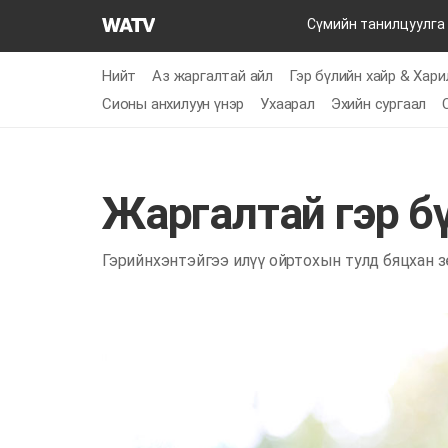
Бурханы
Сүмийн танилцуулга
сүм
дэлхийн
Нийт
Аз жаргалтай айл
Гэр бүлийн хайр & Хар
сайн
Сионы анхилуун үнэр
Ухаарал
Эхийн сургаал
мэдээний
авралын
зар
нийгэмлэгийн
Жаргалтай гэр б
Гэрийнхэнтэйгээ илүү ойртохын тулд бяцхан з