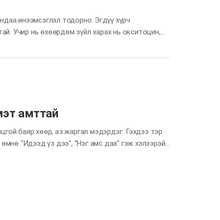
яндаа инээмсэглэл тодорно. Эгдүү хүрч
ай. Учир нь өхөөрдөм зүйл харах нь окситоцин,
үед ч ингэдэг гэнэ! Тэгвэл энэ сард
гээрэй! Зөвлөмж Гэрийнхнийхээ багын өхөөрдөм
 болгохын тулд гараараа дохио зангаа хий (жишээ
мэт амттай
цгой баяр хөөр, аз жаргал мэдэрдэг. Гэхдээ тэр
өмнө “Идээд үз дээ”, “Нэг амс даа” гэж хэлээрэй.
эр мөчид бий болох сэтгэлийн жаргалыг хоол
нхэндээ эхлээд амтлуулбал ямар уу? Ямар ч хоол
ртай хоолыг хийж, эсвэл худалдаж авна.
гулсуулж тэдэнд ойртуулна. Дээжилж амсуулах
ийг хийнгээ “Идээд үз дээ”, “Нэг амс даа” гэж
но.