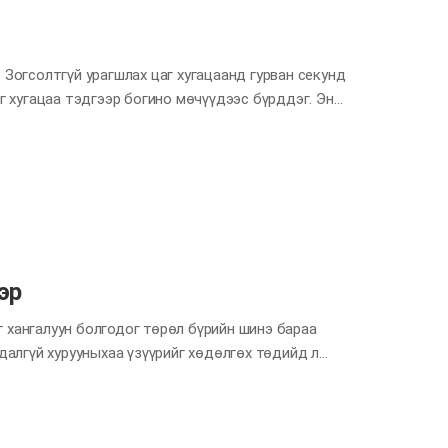
 Зогсолтгүй урагшлах цаг хугацаанд гурван секунд
аг хугацаа тэдгээр богино мөчүүдээс бүрддэг. Энэ
эр хожил, ялагдлыг шийдэж, хэн нэгний амьдралыг
о мэт боловч асар чухал гурван секунд! Хэрэв та
 энэ сард гурван секундын хүчийг ашиглаад үзэхэд
в та үүнийг хэрэгжүүлбэл гурван секунд нь бусдыг
гацаа юм шүү. Тэгвэл одоо эхлэх үү? Нэг, хоёр,
эр
 хангалуун болгодог төрөл бүрийн шинэ бараа
здалгүй хурууныхаа үзүүрийг хөдөлгөх төдийд л
 байсан ч онлайнаар харилцаж чадахаар болсон
гал авчирдаг биш бололтой. Тээврийн хэрэгслийн
й дутагдлын шалтгаан болж, ухаалаг утасны хэт их