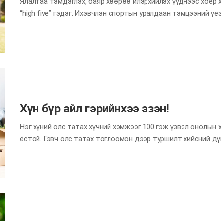
Ялалтаа тэмдэглэх, баяр хөөрөө илэрхийлэх үүднээс хоёр 
“high five” гэдэг. Ихэвчлэн спортын уралдаан тэмцээний ү
гар гараа цохилцдог. Тэмцээнд өндөр оноо авдаг сайн баг
хийх, гар гараа барих, тэврэлдэх зэрэг биеийн наад захын х
өгч нуруун дээр нь зөөлөн алгадах, эсвэл гарыг нь зөөлөн 
сурагчтай харьцуулбал ангийн үйл ажиллагаанд оролцох нь 
байдаг аж. Хүн баярлах үедээ өөрийн мэдэлгүй алга ташда
сэтгэл санаа сайхан болгож, баяр хөөртэй болж, тэр бүү хэ
Хүн бүр айл гэрийнхээ эзэн!
Нэг хүний олс татах хүчний хэмжээг 100 гэж үзвэл онолын х
ёстой. Гэвч олс татах тоглоомон дээр туршилт хийсний дүн
гурван хүнтэй үед 85%, найман хүнтэй үед ердөө 49%-ийн хү
ажилд хүний тоо нэмэгдэх тусам хувь хүний хувь нэмэр буу
Энэхүү үзэгдэл “Би ганцаараа юм чинь”, “Би хийхгүй ч өөр х
Айл гэрийн дотор ч адилхан. Гэр орон гэгч уг нь бүх ам бү
ажлаа бие биедээ тохож орхигдуулах тохиолдол гардаг. Х