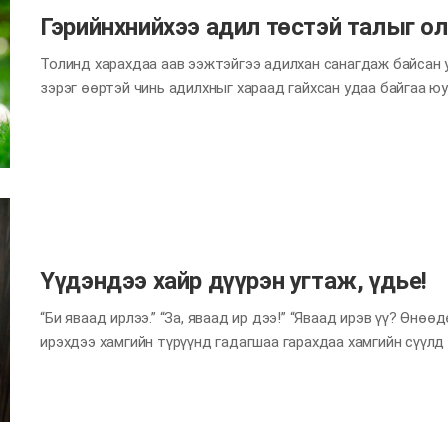
Гэрийнхнийхээ адил төстэй талыг о
Толинд харахдаа аав ээжтэйгээ адилхан санагдаж байсан у
зэрэг өөртэй чинь адилхныг хараад гайхсан удаа байгаа юу?
хүмүүс та нарыг нэг гэр бүл гэдгийг огт хэлээгүй байхад 
тойрныхноосоо нөхөртэйгөө, эсвэл эхнэртэйгээ адилхан гэх
гэрийнхэн бие махбодоос гадна зуршил, сонирхол, хоолны д
илэрхийлэх арга нь ч хүртэл адилхан байдаг. Мэдээж генийн
орчны нөлөөнд их автаж, амьдрах орчин нь адилхан нэг гэри
Хамгийн гол нь хайрлавал юуг…
Үүдэндээ хайр дүүрэн угтаж, үдье!
“Би яваад ирлээ.” “За, яваад ир дээ!” “Яваад ирэв үү? Өнө
ирэхдээ хамгийн түрүүнд гадагшаа гарахдаа хамгийн сүүлд 
Нэг гэрийнхний хувьд өдөр тутмын ажлын төлөө уулзаж, са
хамгийн түрүүнд мэндэлж угтдаг газар шүү дээ. Гэрт бол хэ
харин өчүүхэн биш юм. Гэрийнхнээ гарахад нь үдэж, урам хү
авах үед гэрийн үүд гэдэг зүгээр нэг орж гардаг орон зай 