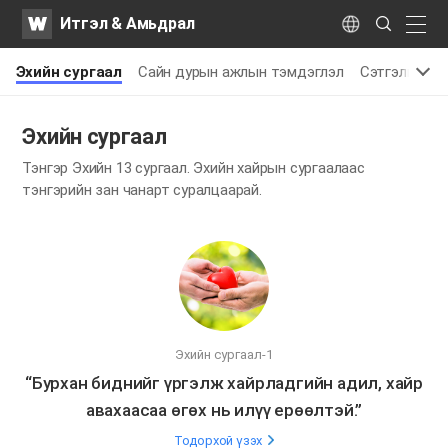
WATV
Search
Итгэл & Амьдрал
Submit
naviga
Language
Эхийн сургаал
Сайн дурын ажлын тэмдэглэл
Сэтгэлийн ш
Эхийн сургаал
Тэнгэр Эхийн 13 сургаал. Эхийн хайрын сургаалаас
тэнгэрийн зан чанарт суралцаарай.
Эхийн сургаал-1
“Бурхан биднийг үргэлж хайрладгийн адил, хайр
авахаасаа өгөх нь илүү ерөөлтэй.”
Тодорхой үзэх