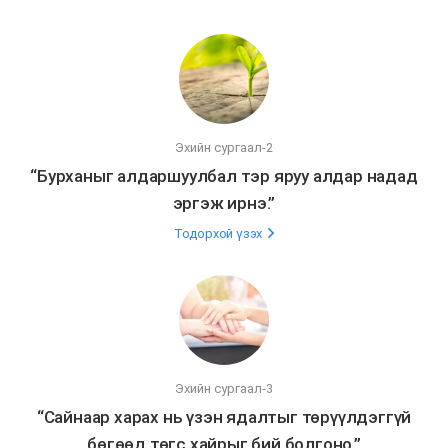
Эхийн сургаал-2
“Бурханыг алдаршуулбал тэр яруу алдар надад
эргэж ирнэ.”
Тодорхой үзэх
Эхийн сургаал-3
“Сайнаар харах нь үзэн ядалтыг төрүүлдэггүй
бөгөөд төгс хайрыг бий болгоно.”