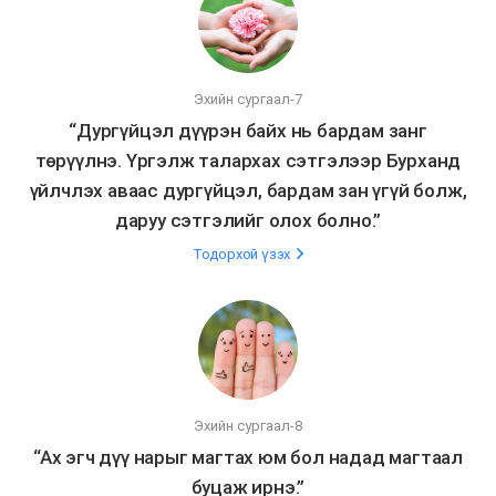
Эхийн сургаал-7
“Дургүйцэл дүүрэн байх нь бардам занг
төрүүлнэ. Үргэлж талархах сэтгэлээр Бурханд
үйлчлэх аваас дургүйцэл, бардам зан үгүй болж,
даруу сэтгэлийг олох болно.”
Тодорхой үзэх
Эхийн сургаал-8
“Ах эгч дүү нарыг магтах юм бол надад магтаал
буцаж ирнэ.”