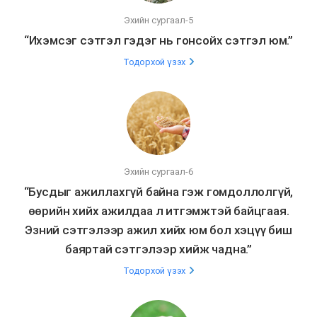
Эхийн сургаал-5
“Ихэмсэг сэтгэл гэдэг нь гонсойх сэтгэл юм.”
Тодорхой үзэх
Эхийн сургаал-6
“Бусдыг ажиллахгүй байна гэж гомдоллолгүй,
өөрийн хийх ажилдаа л итгэмжтэй байцгаая.
Эзний сэтгэлээр ажил хийх юм бол хэцүү биш
баяртай сэтгэлээр хийж чадна.”
Тодорхой үзэх