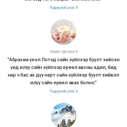
Тодорхой үзэх
Эхийн сургаал-4
“Абрахам үеэл Лотод сайн зүйлээр буулт хийсэн
үед илүү сайн зүйлээр ерөөл авсны адил, бид
нар ч бас ах дүү нарт сайн зүйлээр буулт хийвэл
илүү сайн ерөөл авах болно.”
Тодорхой үзэх