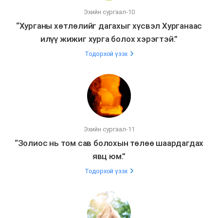
Эхийн сургаал-10
“Хурганы хөтлөлийг дагахыг хүсвэл Хурганаас
илүү жижиг хурга болох хэрэгтэй.”
Тодорхой үзэх
Эхийн сургаал-11
“Золиос нь том сав болохын төлөө шаардагдах
явц юм.”
Тодорхой үзэх