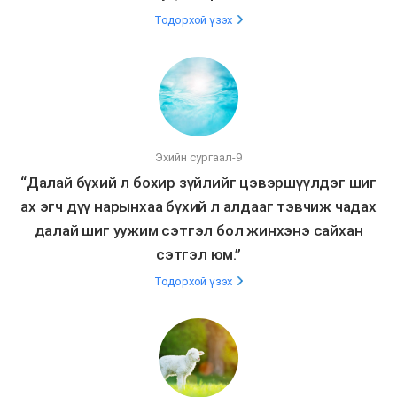
Тодорхой үзэх
Эхийн сургаал-9
“Далай бүхий л бохир зүйлийг цэвэршүүлдэг шиг
ах эгч дүү нарынхаа бүхий л алдааг тэвчиж чадах
далай шиг уужим сэтгэл бол жинхэнэ сайхан
сэтгэл юм.”
Тодорхой үзэх