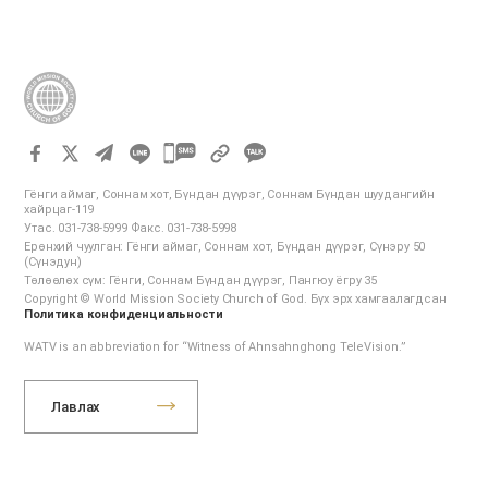
카
카
Гёнги аймаг, Соннам хот, Бүндан дүүрэг, Соннам Бүндан шуудангийн
오
хайрцаг-119
Утас. 031-738-5999 Факс. 031-738-5998
톡
Ерөнхий чуулган: Гёнги аймаг, Соннам хот, Бүндан дүүрэг, Сүнэру 50
공
(Сүнэдун)
Төлөөлөх сүм: Гёнги, Соннам Бүндан дүүрэг, Пангюу ёгру 35
유
Copyright © World Mission Society Church of God. Бүх эрх хамгаалагдсан
하
Политика конфиденциальности
기
WATV is an abbreviation for “Witness of Ahnsahnghong TeleVision.”
Лавлах