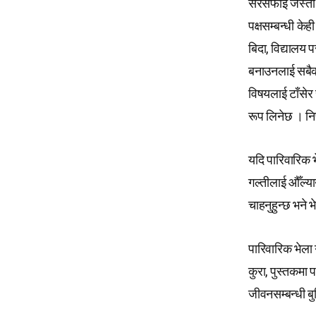
सरसफाइ जस्ता घ
पक्षसम्बन्धी के
बिदा, विद्यालय 
बनाउनलाई सबैको
विषयलाई टाँसेर
रूप लिनेछ । निर
यदि पारिवारिक भ
गल्तीलाई औँल्या
चाहनुहुन्छ भने 
पारिवारिक भेला ग
कुरा, पुस्तकमा
जीवनसम्बन्धी बु