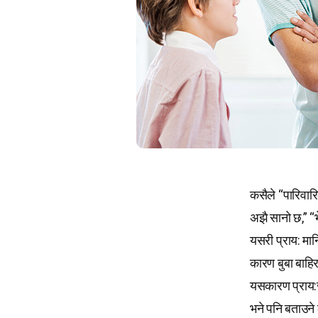
कसैले “पारिवारिक
अझै सानो छ,” “भे
यसरी प्राय: मा
कारण बुबा बाहि
यसकारण प्राय:जस
भने पनि बताउने 