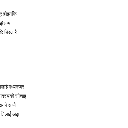
त्र होइनकि
झैसम्म
ि बिस्तारै
ुरालाई मध्यनजर
क सदस्यको सोचाइ
सको साथै
थितिलाई अझ