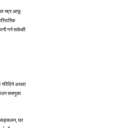
थकित भएर आफू
पारिवारिक
कानी गर्न सकेकी
सा गरिदिने अथवा
ढाउन सक्नुका
ोर सङ्कलन, घर