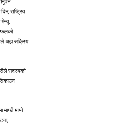
पर्ने
दिन, राष्ट्रिय
ेन्यू
 छलफलको
लाले अझ सक्रिय
्यसैले सदस्यको
न सिकाउन
ा माफी माग्ने
घटना,