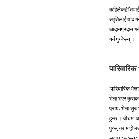
कहिलेकहीँ तपाईंले
स्मृतिलाई याद ग
आदानप्रदान गर्न
गर्न पुग्नेछन् ।
पारिवारिक 
‘पारिवारिक भेला
भेला भएर कुराकान
प्रायः भेला सुरु
हुन्छ । बीचमा 
पुग्छ, तर माहोल
सुझावहरू छन् :