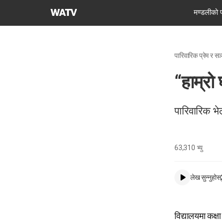
परमेश्वरको
मण्डलीको 
मण्डली
विश्व
सुसमाचार
पारिवारिक प्रेम र सञ
समाज
“हाम्रो 
पारिवारिक भे
63,310
भ्यु
लेख सुन्नुहोस्
विद्यालयमा कक्ष