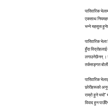
पारिवारिक भेलाम
एकसाथ नियमहरू ब
भन्ने महसुस हु
पारिवारिक भेला 
हुँदा विद्रोहला
लगाउनेछैनन् । य
तर्कसङ्गत बोली ब
पारिवारिक भेलाद
छोरीहरूको अनुरो
राम्रो हुने भयो
विवाद हुन पाउँद