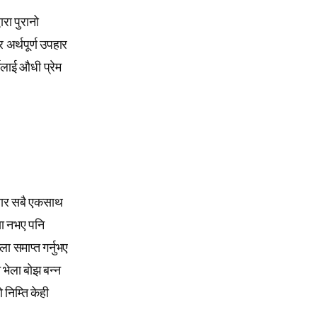
ारा पुरानो
 अर्थपूर्ण उपहार
ालाई औधी प्रेम
िवार सबै एकसाथ
िया नभए पनि
ला समाप्त गर्नुभए
 भेला बोझ बन्न
निम्ति केही