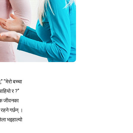
” “मेरो बच्चा
चाहियो र ?”
गिक जीवनका
हने गर्छन् ।
ेला भइहाल्यो