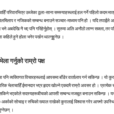
चाहिँ परिवारभित्र उब्जेका ठूला-साना समस्याहरूलाई हल गर्ने पहिलो कदम मा
लमिलाप र नजिकको सम्बन्ध बनाउने सञ्चार-माध्यम पनि हो । यदि तपाईंले अ
ैन भने अबदेखि नै भए पनि गरिहेर्नुहोस् । सुरुमा अलि अनौठो लाग्न सक्ला, तर पछ
ला कहिले हुने होला भनेर पर्खन थाल्नुहुनेछ ।
ला गर्नुको राम्रो पक्ष
मा पनि व्यक्तिगत विचारहरूलाई आपसमा बाँडेर वार्तालाप गर्न सकिन्छ । यो क
रिवारिक भेलाचाहिँ ईमानदार भएर हृदय खोल्ने एकदमै राम्रो अवसर हो । प्रत्ये
 सकिने भएकोले सदस्यहरूबीचको आपसी सम्बन्ध मजबूत बनाउन सकिन्छ । य
अर्काको सोचाइ र रुचिको ख्याल राखेको कुरालाई विश्वास गरेर आफ्नो उपस्
पुग्नेछन् ।