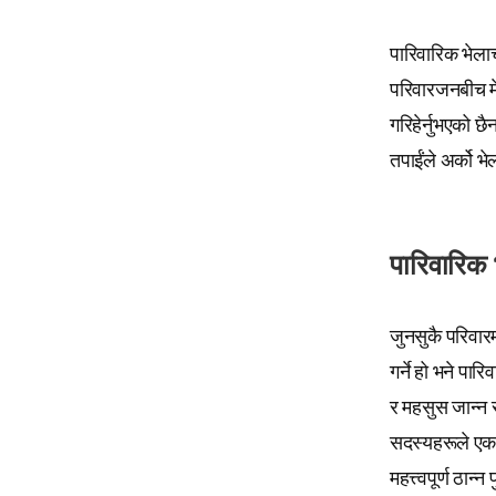
पारिवारिक भेला
परिवारजनबीच मे
गरिहेर्नुभएको छ
तपाईंले अर्को भे
पारिवारिक भे
जुनसुकै परिवार
गर्ने हो भने पा
र महसुस जान्न
सदस्यहरूले एक-
महत्त्वपूर्ण ठान्न 