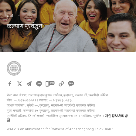
अर्को
कल्याण प्रर्वद्धन
카
카
पोस्ट बक्स नं ११९, सङनाम बुन्दाङ हुलाक कार्यालय, बुन्दाङ-गु, सङनाम-सी, ग्यङगी-दो, कोरिया
오
फोन : +८२-३१-७३८-५९९९ फ्याक्स : +८२-३१-७३८-५९९८
톡
प्रधान कार्यालय : सुने-रो ५०, बुन्दाङ-गु, सङनाम-सी, ग्यङगी-दो, गणतन्त्र कोरिया
मुख्य मण्डली : फान्ग्यो-रो ३५, बुन्दाङ-गु, सङनाम-सी, ग्यङगी-दो, गणतन्त्र कोरिया
공
प्रतिलिपि अधिकार © परमेश्वरको मण्डली विश्व सुसमाचार समाज । सर्वाधिकार सुरक्षित ।
개인정보처리방
유
침
하
WATV is an abbreviation for “Witness of Ahnsahnghong TeleVision.”
기