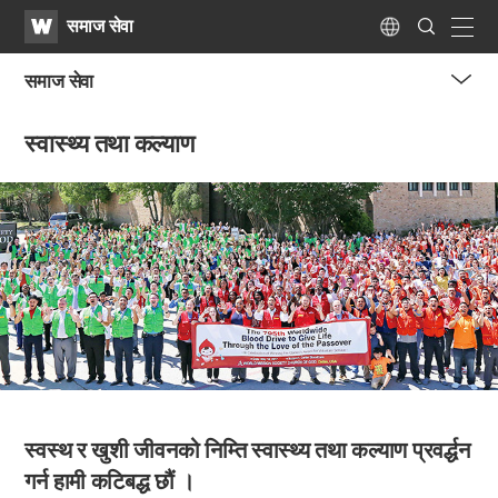
WATV
Search
समाज सेवा
Submit
naviga
Language
समाज सेवा
me
स्वास्थ्य तथा कल्याण
tog
but
स्वस्थ र खुशी जीवनको निम्ति
स्वास्थ्य तथा कल्याण प्रवर्द्धन
गर्न हामी कटिबद्ध छौं ।