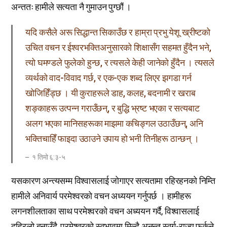
अन्ततः हामीले सत्यता नै गुमाउन पुग्छौं ।
यदि कसैले अरू सिद्धान्त सिकाउँछ र हाम्रा प्रभु येशू ख्रीष्टको
उचित वचन र ईश्वरभक्तिअनुसारको शिक्षासँग सहमत हुँदैन भने,
त्यो घमण्डले फुलेको हुन्छ, र त्यसले केही जानेको हुँदैन । त्यसले
व्यर्थको वाद-विवाद गर्छ, र एक-एक शब्द लिएर झगडा गर्न
खोजिहिँड्छ । यी कुराहरूले डाह, कलह, बदनामी र खराब
शङ्काहरू उत्पन्न गराउँछन्, र बुद्धि भ्रष्ट भएका र सत्यबाट
अलग भएका मानिसहरूका माझमा कचिङ्गल उठाउँछन्, अनि
भक्तिचाहिँ फाइदा उठाउने उपाय हो भनी तिनीहरू ठान्छन् ।
१ तिमो ६:३-५
यसकारण अन्त्यसम्म विश्वासलाई जोगाएर सत्यतामा रहिरहनको निम्ति
हामीले अनिवार्य परमेश्वरको वचन अध्ययन गर्नुपर्छ । हामीहरू
लगनशीलताका साथ परमेश्वरको वचन अध्ययन गर्दै, विश्वासलाई
दह्रिलो बनाउँदै, परमेश्वरको स्वभावमा मिल्दै अनन्त स्वर्ग-राज्य फर्कने