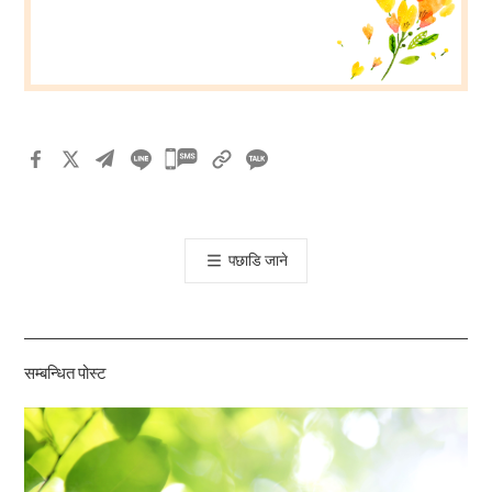
카
카
오
톡
पछाडि जाने
공
유
하
기
सम्बन्धित पोस्ट