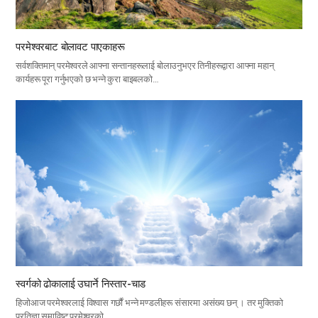
परमेश्वरबाट बोलावट पाएकाहरू
सर्वशक्तिमान् परमेश्वरले आफ्ना सन्तानहरूलाई बोलाउनुभएर तिनीहरूद्वारा आफ्ना महान्
कार्यहरू पूरा गर्नुभएको छ भन्ने कुरा बाइबलको…
स्वर्गको ढोकालाई उघार्ने निस्तार-चाड
हिजोआज परमेश्वरलाई विश्वास गर्छौं भन्ने मण्डलीहरू संसारमा असंख्य छन् । तर मुक्तिको
प्रतिज्ञा समाविष्ट परमेश्वरको…