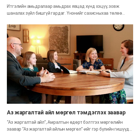
Итгэлийн амьдралаар амьдрах явцад хүнд хэцүү, зовж
шаналах зүйл бишгүй гардаг. Үнэнийг сахисныхаа төлөө
хавчигдаж, Сатаны сорилттой ч тулгарна. Мөн Сионд ах эгч
дүү нартайгаа зөрчилдөх юм уу элдэв асуудалд орох нь бий.
Итгэгч бүхэн өөр өөрт өгөгдсөн зовлонгоо тэвчин итгэлийн
замаар алхах хэрэгтэй болдог. Гэсэн хэдий ч Бурхан бидэнд
хожим ирэх тэнгэрийн хаанчлалыг бодоод зовлонг
тэвчээрэй хэмээн айлдсан юм. Бурхан бидний төлөө
тэнгэрийн хаанчлалд төсөөлөхийн ч аргагүй ерөөл бэлтгэн
байна. Тэнгэрийн хаанчлал бол гашуудал, зовлон, өвдөх гэж
үгүй, мөнхийн баяр хөөр аз жаргал бялхсан ертөнц.
Тэнгэрийн хаанчлалын яруу алдрыг бодох юм бол энэ газрын
амьдралд тулгарах хүнд хэцүүг даван туулж чадахгүй гэж
үү? Энэ газрын зовлон шаналал түр зуурынх, мөнхийн
тэнгэрийн хаанчлалын ерөөлтэй харьцуулшгүй. Энэ дэлхийн
утга учир багатай…
Аз жаргалтай айл
мөргөл тэмдэглэх заавар
“Аз жаргалтай айл”, Амралтын өдөрт бэлтгэх мөргөлийн
заавар “Аз жаргалтай айлын мөргөл”-ийг гэр бүлийн гишүүд
долоо хоног бүрийн баасан гарагт Амралтын өдөрт бэлтгэх