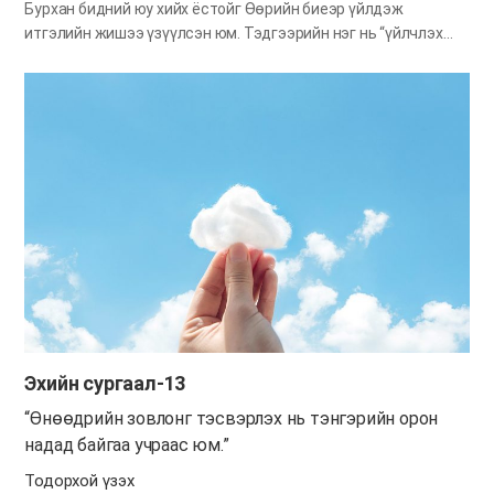
Бурхан бидний юу хийх ёстойг Өөрийн биеэр үйлдэж
итгэлийн жишээ үзүүлсэн юм. Тэдгээрийн нэг нь “үйлчлэх
жишээ”. Бурхан сансар огторгуйн хамгийн дээд, эрхэм Нэгэн,
бүх бүтээлээсээ үйлчлэл хүндлэл хүртэх зохистой Нэгэн
боловч эсрэгээрээ бидэнд үйлчилсэн шүү дээ. Бид Бурханы
энэ мэт жишээг даган ах эгч дүүдээ үйлчлэх ёстой билээ.
Тэрчлэн тэдний дунд хэн хамгийн агуу нь байх талаар ч
маргаан дэгджээ. Тэр тэдэнд —Харийнхны хаад ард олноо
ноёрхдог бөгөөд эрх баригчид нь “Буянтнууд” хэмээгддэг.
Харин та нар тийм байж болохгүй. Та нарын дунд хамгийн
агуу нь хамгийн өчүүхэн нь мэт болог, удирдагч нь зарц мэт
байг. Ширээнд тухлагч, үйлчлэгч хоёрын хэн нь агуу вэ?
Ширээнд тухлагч нь биш гэж үү? Харин Би та нарын дунд
үйлчлэгч мэт байдаг.Лук 22:24-27 Та…
Эхийн сургаал-13
“Өнөөдрийн зовлонг тэсвэрлэх нь тэнгэрийн орон
надад байгаа учраас юм.”
Тодорхой үзэх