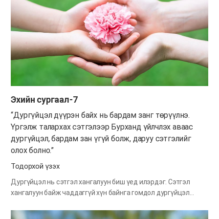
Зарцын хувьд ургац хураах ажилд нэг их ач холбогдол
өгөхгүй байх. Зарц хүн бусдаас ихийг хийчих вий гэсэн
янзтай хүний нүд хариулж ажилладаг. Тэрээр зөвхөн эзнээ
харахад л шаргуу ажиллаж байгаа дүр эсгэнэ. Цагаа л
гүйцээвэл тогтсон цалин хөлсөө аваад дуусах юм чинь
аргагүй шүү дээ. Харин эзэн бол өөр өө. Эзэн цаг үргэлж
ургацын тухайд сэтгэлээ чилээнэ. Яаж…
Эхийн сургаал-7
“Дургүйцэл дүүрэн байх нь бардам занг төрүүлнэ.
Үргэлж талархах сэтгэлээр Бурханд үйлчлэх аваас
дургүйцэл, бардам зан үгүй болж, даруу сэтгэлийг
олох болно.”
Тодорхой үзэх
Дургүйцэл нь сэтгэл хангалуун биш үед илэрдэг. Сэтгэл
хангалуун байж чаддаггүй хүн байнга гомдол дургүйцэл
өвөрлөдөг. Бурхан хичнээн сайхан нөхцөл өглөө ч тэрээр
талархахаас илүүтэй дутуу талыг нь эхлээд хардаг. Харин Эх