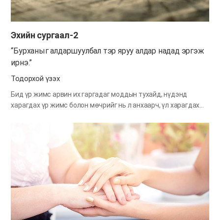
Мөн авахаасаа өгөх нь илүү ерөөлтэй хэмээн айлдсан
байдаг. “... би та нарт бүх талаар үзүүлсэн. Мөн…
Эхийн сургаал-2
“Бурханыг алдаршуулбал тэр яруу алдар надад эргэж
ирнэ.”
Тодорхой үзэх
Бид үр жимс арвин их гаргадаг моддын тухайд, нүдэнд
харагдах үр жимс болон мөчрийг нь л анхаарч, үл харагдах
үндсийг нь нэг их анзаардаггүй. Гэвч амтат жимс ургаж
боловсрох хүртэл нь ус болон шим тэжээлээр хангадаг
үндэсний үүрэг туйлын чухал юм. Үндэс байхгүй бол мод ч
оршин тогтнох аргагүй, мөчир хичнээн бахим чийрэг байлаа
гээд үндэс өөрийн үүргээ гүйцэтгэхгүй бол тэрхүү мод
амьдарч чадахгүй, үр жимс ч ургуулж чадахгүй. Үүнтэй адил
бид хийгээд байгаа юм шиг харагдах бүхий л ажил үйл
бидний хүч, бидний мэргэн ухаанаар хийгддэг юм биш. Харин
яг л модны үндэс шиг далдаас үүргээ гүйцэтгэж байгаа
Бурханы хүч чадлаар болж бүтдэг гэдгийг мэддэг байх