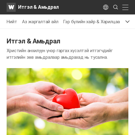
WATV
Search
Итгэл & Амьдрал
Submit
naviga
Language
Нийт
Аз жаргалтай айл
Гэр бүлийн хайр & Харилцаа
Хайр
Итгэл & Амьдрал
Христийн анхилуун үнэр гаргах хүсэлтэй итгэгчдийг
итгэлийн зөв амьдралаар амьдрахад нь тусална.