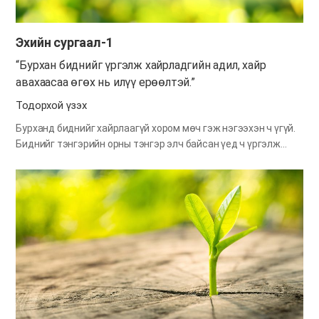
Эхийн сургаал-1
“Бурхан биднийг үргэлж хайрладгийн адил, хайр
авахаасаа өгөх нь илүү ерөөлтэй.”
Тодорхой үзэх
Бурханд биднийг хайрлаагүй хором мөч гэж нэгээхэн ч үгүй.
Биднийг тэнгэрийн орны тэнгэр элч байсан үед ч үргэлж
биднийг эрхэмлэн хайрлаж, хайраар хандан, тэнгэрт
тэрсэлсэн гэм нүгэл үйлдээд энэ газар хөөгдөн бууж ирэхэд
ч хүртэл тэрхүү нүглийг маань уучлахын төлөө бидний
өмнөөс загалмайд цовдлогдсоноороо Өөрийн хайрыг
баталсан билээ. Түүнчлэн одоо энэ мөчид ч Бурхан
бидэнтэй адилхан дүр төрхөөр нүгэлтнүүдийн газар
амьдарч, биднийг хайрлан халамжилж байна. Энэ мэт
биднийг үргэлж хайрладаг Бурхан “Би та нарыг яаж
хайрласны адил та нар мөн бие биенээ хайрлагтун” (Иох
13:34) гэж сургасан шүү дээ. Бурханаас хайр их авсан шигээ
биднийг ч бас бусдыг хайрлаасай гэж Бурхан хүсэж байгаа.