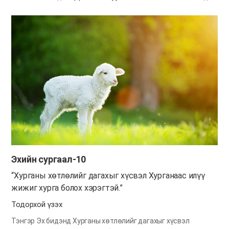
нь ах эгч дүү нарынхаа алдаа эндлийг тэвчиж, харин ч түүний
сэтгэлийг засдаг байхыг хэлж байна. Мөн амархан уурлаж
түүнийг бас бухимдуулахын оронд эелдэг даруу байн, ойлгож
хүлцэхийг хэлнэ. Ийм сэтгэл тэнгэр Эхэд үзэсгэлэнтэй
харагддаг ажээ. Тэгвэл яавал бид далай шиг уужим
сэтгэлтэй болж чадах вэ? Бидний асар том нүглийг уучилж
өршөөсөн Бурханыг санах хэрэгтэй. Бид тэнгэрт
уучлагдашгүй том нүгэл үйлдээд энэ газарт ирцгээсэн. Гэвч
Бурхан Өөрөө эвлэрүүлгийн тахил болон, бидний төлөх
ёстой нүглийн хөлсийг өмнөөс маань төлж, бүх нүглийг
маань уучилсан. Бурханы үлэмж агуу ивээл, хайрыг бодох юм
бол бид ах дүү, эгч дүүгийнхээ үл ялиг алдаа эндлийг ч
тэвчиж чадна шүү дээ.…
Эхийн сургаал-10
“Хурганы хөтлөлийг дагахыг хүсвэл Хурганаас илүү
жижиг хурга болох хэрэгтэй.”
Тодорхой үзэх
Тэнгэр Эх бидэнд Хурганы хөтлөлийг дагахыг хүсвэл