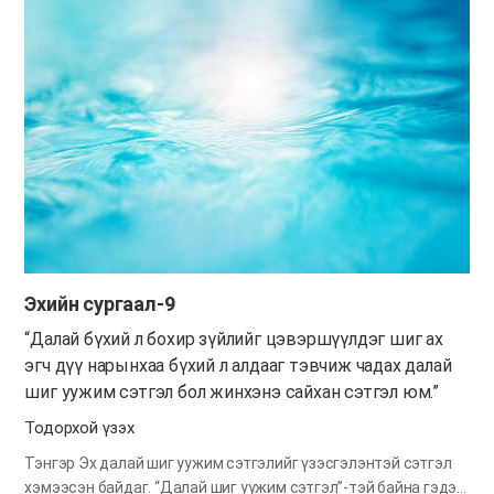
хэрхэн хэлж ярихаас шалтгаалан харилцаж буй хүн ч
адилхан хариу үйлдэл үзүүлнэ. Харилцаж буй хүнээ магтах
юм бол надад ч магтаал буцаж ирнэ. Харин түүнийг
шүүмжилбэл надад ч мөн шүүмжлэл ирнэ. Тиймдээ ч тэнгэр
Эх маань бидэнд “Ах эгч дүү нарыг магтах юм бол надад
магтаал буцаж ирнэ” хэмээн сургасан юм. Эхийн үг
сургаалыг санаж, жижиг зүйл дээр ч ах эгч дүүсээ магтан,
урам өгөх юм бол тэрхүү магтаал эцэст нь өөрт буцаж ирнэ.
Тэдний зүгээс магтаал эргэж ирээгүй ч үйлсийг маань
марталгүй санадаг Бурхан бидэнд магтаал, ерөөлөө…
Эхийн сургаал-9
“Далай бүхий л бохир зүйлийг цэвэршүүлдэг шиг ах
эгч дүү нарынхаа бүхий л алдааг тэвчиж чадах далай
шиг уужим сэтгэл бол жинхэнэ сайхан сэтгэл юм.”
Тодорхой үзэх
Тэнгэр Эх далай шиг уужим сэтгэлийг үзэсгэлэнтэй сэтгэл
хэмээсэн байдаг. “Далай шиг уужим сэтгэл”-тэй байна гэдэг