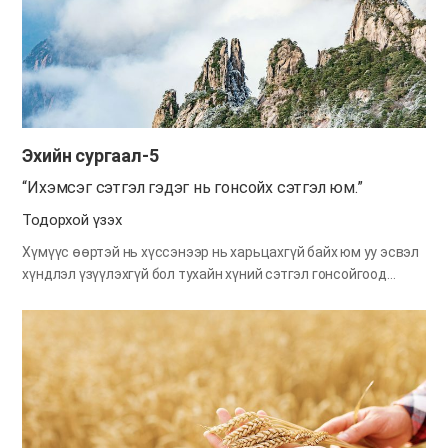
түрүүлж сонгуулахын тулд буулт хийсэн юм. Дараа нь тэрээр
Лотын сонгоогүй газрыг сонгожээ. Тиймээс Абрамын
малчид, Лотын малчид хоорондоо маргалджээ. ... Абрам,
Лотод —Бид ахан дүүс. Чи бид хоёрын хооронд бас танай
манай малчдын хооронд маргаан бүү байг! Чиний өмнө энэ
бүх газар байгаа биш үү?…
Эхийн сургаал-5
“Ихэмсэг сэтгэл гэдэг нь гонсойх сэтгэл юм.”
Тодорхой үзэх
Хүмүүс өөртэй нь хүссэнээр нь харьцахгүй байх юм уу эсвэл
хүндлэл үзүүлэхгүй бол тухайн хүний сэтгэл гонсойгоод
явчихдаг. Энэхүү гонсойх мэдрэмж нь бусдаар өөрийгөө
хүлээн зөвшөөрүүлж, өөрт нь үйлчлээсэй гэж хүссэнээс,
өөрөөр хэлбэл ихэмсэг сэтгэлээс үүсэлтэй юм. Бид тэнгэрт
ёрын нүгэл үйлдэж, энэ газар руу ирсэн нүгэлтнүүд юм.
Тиймд ямар ч үед ихэмсэг сэтгэл өвөрлөж болохгүй. Учир нь
бусдад хүлээн зөвшөөрөгдөх эрх, хүндлүүлэх эрх нүгэлтэнд
байна гэж үү дээ? Энэ газрын зүй тогтлоос харсан ч хүнд