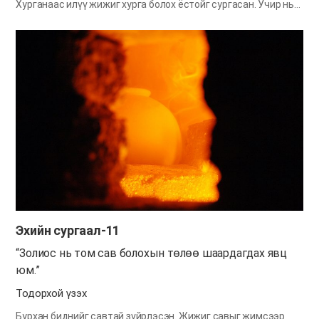
Хурганаас илүү жижиг хурга болох ёстойг сургасан. Учир нь
Хурганаас жижиг хурга болж чадахгүй бол Хурганы
хөтлөлийг хэрхэвч дагахгүй. Хурганаас “том” байх юм бол
Хурганы хөтлөл өөрийнх нь бодолтой нийцэх үед түр зуур
Хургыг дагахчаан аяндана. Харин Хурганы хөтлөл өөрийнх
нь бодолтой нийцэхгүй бол шууд л өөрийн бодлоор явна. Бид
өөрийн бодлоо хаяж Хурганы хөтлөлийг дагая гэвэл
Хурганаас илүү жижиг хурга болох ёстой. Бид Хурга буюу
Бурханы хөтлөлийг дагаад мөнхийн тэнгэрийн хаанчлалд
орохын тулд өөрийгөө Бурханаас жижиг болгох ёстой.
Өөрөөр хэлбэл өөрийнхөө бодлыг хаяж зөвхөн Бурханы
үгийг л туйлын үнэнд үзэж дуулгавартай дагах ёстой юм.
Итгэлийн амьдралаар амьдрахад Бурхан яагаад сайн замаар
биш тийм бэрх замаар газарчилж байгааг ойлгохгүй үе
бидэнд хааяа бий.…
Эхийн сургаал-11
“Золиос нь том сав болохын төлөө шаардагдах явц
юм.”
Тодорхой үзэх
Бурхан биднийг савтай зүйрлэсэн. Жижиг савыг жимсээр