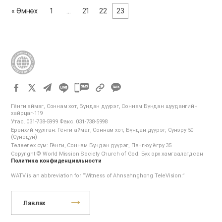
зорилгоор тэмдэглэдэг юм. Тухайн долоо хоногт юу болсон
« Өмнөх
1
…
21
22
23
талаар өөр хоорондоо ярилцаж, Бурханд талархал өргөн, гэр
бүлийнхээ эв нэгдэл, амар тайвны төлөө залбирч, гэр бүлсэг
хайраа бүр ч бататгадаг юм. “Амралтын өдрүүдийг минь
ариун байлга. Та нар Намайг Бурхан ЭЗЭН чинь гэдгийг
мэдэхийн тулд эдгээр нь та нар ба Миний хооронд тэмдэг
болно” хэмээв.” Езекиел 20:20 Цаг Амралтын өдрийн
бэлтгэлийн өдөр (баасан гараг) орой тэмдэглэнэ. Гэхдээ гэр
카
орныхоо нөхцөл байдалд тохируулан цагаа зохицуулж болно.
카
Дэс дараалал 1. Бэлтгэлийн магтаалын дуу Гэрийн мөргөлд
Гёнги аймаг, Соннам хот, Бүндан дүүрэг, Соннам Бүндан шуудангийн
오
бэлдэхээс өмнө магтаалын дуугаар Бурханд яруу алдар
хайрцаг-119
Утас. 031-738-5999 Факс. 031-738-5998
톡
өргөнө. (Тухайн байдлаас хамаарч дуулахгүй ч байж болно.)
Ерөнхий чуулган: Гёнги аймаг, Соннам хот, Бүндан дүүрэг, Сүнэру 50
공
…
(Сүнэдун)
Төлөөлөх сүм: Гёнги, Соннам Бүндан дүүрэг, Пангюу ёгру 35
유
Copyright © World Mission Society Church of God. Бүх эрх хамгаалагдсан
하
Политика конфиденциальности
기
WATV is an abbreviation for “Witness of Ahnsahnghong TeleVision.”
Лавлах