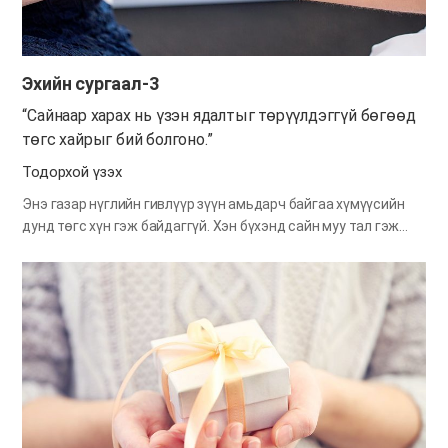
хэрэгтэй юм. “Би хийсэн” гэсэн бодол бол мунхаг хийгээд
аюултай бодол юм. Эртний…
Эхийн сургаал-3
“Сайнаар харах нь үзэн ядалтыг төрүүлдэггүй бөгөөд
төгс хайрыг бий болгоно.”
Тодорхой үзэх
Энэ газар нүглийн гивлүүр зүүн амьдарч байгаа хүмүүсийн
дунд төгс хүн гэж байдаггүй. Хэн бүхэнд сайн муу тал гэж
байдаг. Зан чанар ямар ч өөгүй юм шиг харагддаг хүнд ч
дутагдалтай тал байх нь гарцаагүй. Авах юмгүй юм шиг
харагддаг хүнд ч сураад авчихмаар сайн тал байдаг аж. Үзэн
ядах сэтгэл тээн бусдыг харвал үзэн ядмаар зүйл нь л
харагдана. Харин сайнаар харах юм бол ивээлтэй сайн
талууд нь харагдана. Бүх зүйлийг сайнаар харж хандана
гэдэг хэрхэвч амар биш ээ. Харин Бурханы үгэнд түшээд ах
дүү, эгч дүүгээ сайнаар харах гэж хичээх юм бол Эхийн
сургаалд гардагчлан үзэн ядалтыг төрүүлдэггүй бөгөөд төгс
хайрыг бий болгоно. Улмаар Бурхандаа баяр баясгалан