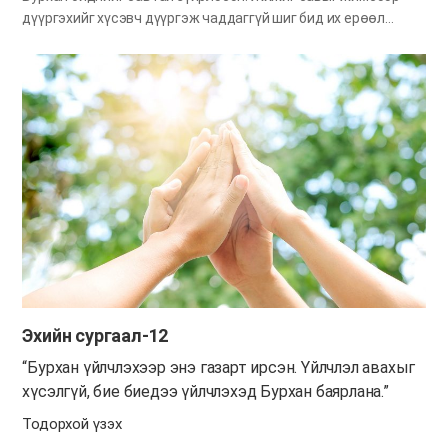
дүүргэхийг хүсэвч дүүргэж чаддаггүй шиг бид их ерөөл
авахыг, том үйлчлэгч болохыг хүсэвч сэтгэлийн сав маань
жижиг бол тэдгээр ерөөлийг яагаад ч авч чадахгүй. Олон
сүнсийг харж хандан хайрлаж чадах сэтгэлийн том савтай
болох үед л Ариун Сүнсний асар их ерөөл авах боломжтой
гэсэн үг. Гэвч сэтгэлийн саваа томосгоход элдэв зовлон,
цэвэршүүлэлтийн явц шаардагдана. Яагаад гэвэл олон сүнс
хайрлан халамжлахад төдий чинээ өөрийгөө золиослох
хэрэг гарна. Сионд олон итгэгч бий. Итгэлийн амьдралаа
дөнгөж эхлүүлж байгаа, бүх зүйлд нь нэг бүрчлэн анхаарал
халамж шаардагдах итгэгч ч бий. Өөрчлөгдөөгүй, ширүүн
дориун ааш авиртай итгэгч ч бий. Янз бүрийн байр байдалтай
итгэгчдийг хайрлаж халамжлан, итгэлийн зөв замаар
газарчилъя гэхэд золиос хэрэгтэй. Тиймээс бид үнэхээр л
том…
Эхийн сургаал-12
“Бурхан үйлчлэхээр энэ газарт ирсэн. Үйлчлэл авахыг
хүсэлгүй, бие биедээ үйлчлэхэд Бурхан баярлана.”
Тодорхой үзэх