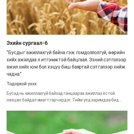
хэрэг үйлдсэн гэмт хэрэгтэн шоронд хоригдож, алив эрхээ
хасуулан, эрх чөлөөгөө хориулдаг шүү дээ. Гэхдээ бид
заримдаа өөрсдийгөө сүнсээр гэмт хэрэгтэн гэдгээ
мартчихдаг. Хүн нүгэлтэн гэдгээ мартах юм бол сэтгэл нь
ихэмсэг болж, бусдын үйлчлэл хүндлэлийг хүсэх нь лавтай.
Бусад хүн өөрийг нь хүлээн…
Эхийн сургаал-6
“Бусдыг ажиллахгүй байна гэж гомдоллолгүй, өөрийн
хийх ажилдаа л итгэмжтэй байцгаая. Эзний сэтгэлээр
ажил хийх юм бол хэцүү биш баяртай сэтгэлээр хийж
чадна.”
Тодорхой үзэх
Бусад нь ажиллахгүй байхад ганцаараа ажиллах ёстой
нөхцөл байдал ямагт гарч ирдэг. Тийм үед заримдаа бид
“Тэр гэр бүл яагаад хийдэггүй юм бол?”, “Яагаад би
ганцаархнаа ажиллах ёстой гэж?” гэх мэтчилэн бодох нь
энүүхэнд. Харин Бурхан бидэнд ямар ч үед эзний сэтгэлээр
хандах юм бол баяртайгаар ажиллаж чадна гэдгийг сургасан
юм. Талбайд ажиллах эзэн ба зарцын талаар авч үзье л дээ.