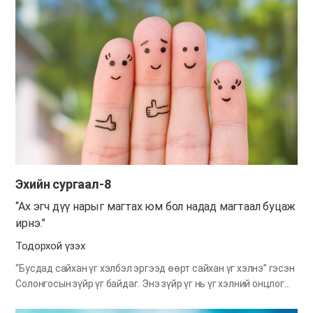
минь бидэнд дургүйцэл дүүрэн байх нь бардам занг
төрүүлдэг гэж сургасан. “Тэгж хийвэл болохгүй юм сан”,
“Миний арга барил илүү дээр”, “Надад ингэж хандаж уг нь
болохгүй дээ” гэх мэтээр гомдоллох юм бол энэ байдал
өөрийгөө бусдаас дээр, бусдыг өөрөөсөө доор гэсэн
бардамнал үүсгэдэг юм. Бардам зан бидний сүнсийг
сүйрлийн зүг чирдэг учир бид ямар ч нөхцөлд дургүйцэж
гомдоллохгүйн төлөө хичээх хэрэгтэй. Тэгвэл дургүйцэл
гомдол өвөрлөхгүй байя гэвэл яах ёстой юм бол? Үргэлж
талархах сэтгэлээр Бурхандаа үйлчлэхэд л болчихно. Сэтгэл
хангалуун бус байдал нь гомдлыг, харин сэтгэл хангалуун…
Эхийн сургаал-8
“Ах эгч дүү нарыг магтах юм бол надад магтаал буцаж
ирнэ.”
Тодорхой үзэх
“Бусдад сайхан үг хэлбэл эргээд өөрт сайхан үг хэлнэ” гэсэн
Солонгосын зүйр үг байдаг. Энэ зүйр үг нь үг хэлний онцлог
шинж чанарыг харуулж байна. Үг нь яг л цуурай шиг. Би