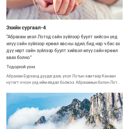
өргөж чадах юм. Мөн бид Бурхан миний сүнсийг хайрлаж
байгаа шиг…
Эхийн сургаал-4
“Абрахам үеэл Лотод сайн зүйлээр буулт хийсэн үед
илүү сайн зүйлээр ерөөл авсны адил, бид нар ч бас ах
дүү нарт сайн зүйлээр буулт хийвэл илүү сайн ерөөл
авах болно.”
Тодорхой үзэх
Абрахам Бурханд дуудагдаж, үеэл Лотын хамтаар Канаан
нутагт очсон үед ийм явдал болжээ. Абрахамын болон Лотын
мал өсөж, тэднийг даган явах ар гэрийнхэн нь нэмэгдэв.
Тэгэх тусам нь хамт амьдрах газар нутаг хүрэлцэхээ байв.
Иймд тэдний малчид өөр хоорондоо маргалдах болов.
Абрахам Лотод “Бид хоорондоо маргалдаж болно гэж үү?
Өөр өөрийн явах замаа сонгоод тусдаа амьдаръя” гэж
хэлэв. Энэ үед Лотоос түрүүлж газраа сонгох эрх Абрахамд
байсан. Гэвч тэрээр үеэл Лотынхоо сэтгэлд нийцэх газрыг